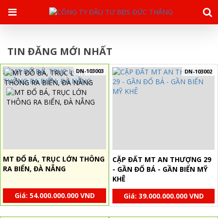
TIN ĐĂNG MỚI NHẤT
DN-103003
DN-103002
MT ĐỔ BÁ, TRỤC LỚN THÔNG
CẶP ĐẤT MT AN THƯỢNG 29
RA BIỂN, ĐÀ NẴNG
- GẦN ĐỔ BÁ - GẦN BIỂN MỸ
KHÊ
Giá: 54.000.000.000 VND
Giá: 39.000.000.000 VND