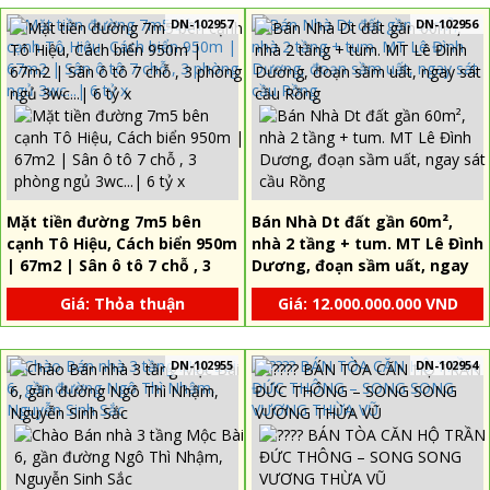
DN-102957
DN-102956
Mặt tiền đường 7m5 bên
Bán Nhà Dt đất gần 60m²,
cạnh Tô Hiệu, Cách biển 950m
nhà 2 tầng + tum. MT Lê Đình
| 67m2 | Sân ô tô 7 chỗ , 3
Dương, đoạn sầm uất, ngay
phòng ngủ 3wc...| 6 tỷ x
sát cầu Rồng
Giá: Thỏa thuận
Giá: 12.000.000.000 VND
DN-102955
DN-102954