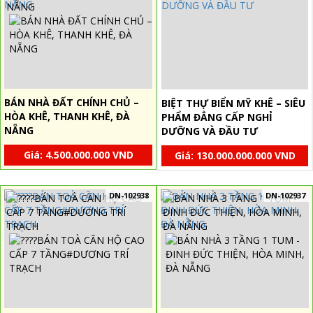
BÁN NHÀ ĐẤT CHÍNH CHỦ –
BIỆT THỰ BIỂN MỸ KHÊ – SIÊU
HÒA KHÊ, THANH KHÊ, ĐÀ
PHẨM ĐẲNG CẤP NGHỈ
NẴNG
DƯỠNG VÀ ĐẦU TƯ
Giá: 4.500.000.000 VND
Giá: 130.000.000.000 VND
DN-102938
DN-102937