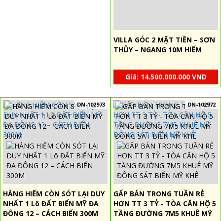
VILLA GÓC 2 MẶT TIỀN – SƠN
THỦY – NGANG 10M HIẾM
Giá: 14.500.000.000 VND
DN-102973
DN-102972
HÀNG HIẾM CÒN SÓT LẠI DUY
GẤP BÁN TRONG TUẦN RẺ
NHẤT 1 Lô ĐẤT BIỂN MỸ ĐA
HƠN TT 3 TỶ - TÒA CĂN HỘ 5
ĐÔNG 12 – CÁCH BIỂN 300M
TẦNG ĐƯỜNG 7M5 KHUÊ MỸ