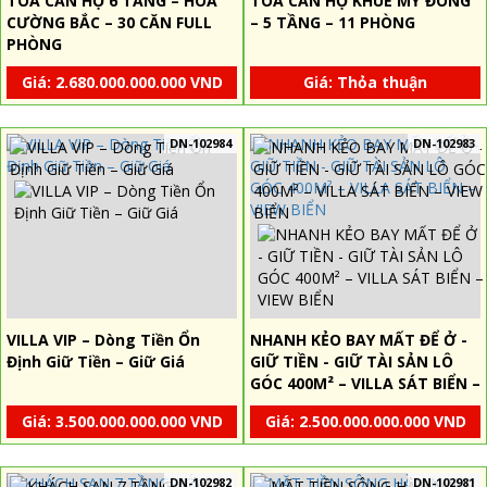
TÒA CĂN HỘ 6 TẦNG – HÒA
TÒA CĂN HỘ KHUÊ MỸ ĐÔNG
CƯỜNG BẮC – 30 CĂN FULL
– 5 TẦNG – 11 PHÒNG
PHÒNG
Giá: 2.680.000.000.000 VND
Giá: Thỏa thuận
DN-102984
DN-102983
VILLA VIP – Dòng Tiền Ổn
NHANH KẺO BAY MẤT ĐỂ Ở -
Định Giữ Tiền – Giữ Giá
GIỮ TIỀN - GIỮ TÀI SẢN LÔ
GÓC 400M² – VILLA SÁT BIỂN –
VIEW BIỂN
Giá: 3.500.000.000.000 VND
Giá: 2.500.000.000.000 VND
DN-102982
DN-102981