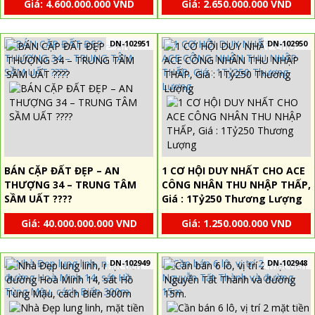
Giá: 4.600.000.000 VND
Giá: 2.650.000.000 VND
DN-102951
DN-102950
BÁN CẶP ĐẤT ĐẸP – AN
1 CƠ HỘI DUY NHẤT CHO ACE
THƯỢNG 34 – TRUNG TÂM
CÔNG NHÂN THU NHẬP THẤP,
SẦM UẤT ????
Giá : 1Tỷ250 Thương Lượng
Giá: 40.000.000.000 VND
Giá: 1.250.000.000 VND
DN-102949
DN-102948