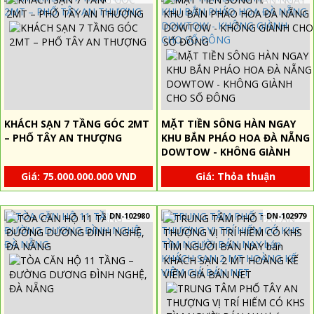
KHÁCH SẠN 7 TẦNG GÓC 2MT
MẶT TIỀN SÔNG HÀN NGAY
– PHỐ TÂY AN THƯỢNG
KHU BẮN PHÁO HOA ĐÀ NẴNG
DOWTOW - KHÔNG GIÀNH
CHO SỐ ĐÔNG
Giá: 75.000.000.000 VND
Giá: Thỏa thuận
DN-102980
DN-102979