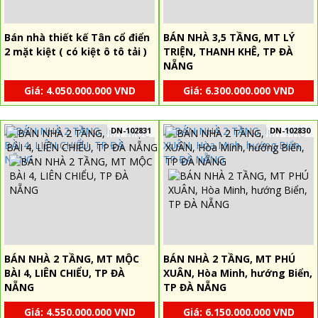
Bán nhà thiết kế Tân cổ điển
BÁN NHÀ 3,5 TẦNG, MT LÝ
2 mặt kiệt ( có kiệt ô tô tải )
TRIỆN, THANH KHÊ, TP ĐÀ
NẴNG
Giá: 4.050.000.000 VND
Giá: 6.300.000.000 VND
DN-102831
DN-102830
BÁN NHÀ 2 TẦNG, MT MỘC
BÁN NHÀ 2 TẦNG, MT PHÚ
BÀI 4, LIÊN CHIỂU, TP ĐÀ
XUÂN, Hòa Minh, hướng Biển,
NẴNG
TP ĐÀ NẴNG
Giá: 4.550.000.000 VND
Giá: 6.150.000.000 VND