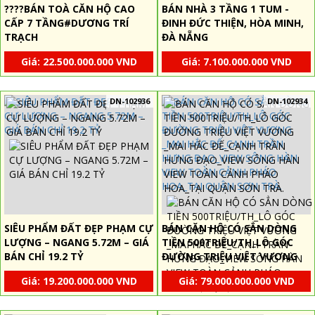
????BÁN TOÀ CĂN HỘ CAO
BÁN NHÀ 3 TẦNG 1 TUM -
CẤP 7 TẦNG#DƯƠNG TRÍ
ĐINH ĐỨC THIỆN, HÒA MINH,
TRẠCH
ĐÀ NẴNG
Giá: 22.500.000.000 VND
Giá: 7.100.000.000 VND
DN-102936
DN-102934
SIÊU PHẨM ĐẤT ĐẸP PHẠM CỰ
BÁN CĂN HỘ CÓ SẲN DÒNG
LƯỢNG – NGANG 5.72M – GIÁ
TIỀN 500TRIỆU/TH_LÔ GÓC
BÁN CHỈ 19.2 TỶ
ĐƯỜNG TRIỆU VIỆT VƯƠNG
_MAI HẮC ĐẾ_CẠNH TRẦN
Giá: 19.200.000.000 VND
Giá: 79.000.000.000 VND
HƯNG ĐẠO_VIEW SÔNG HÀN
VIEW TOÀN CẢNH PHÁO
HOA_TẠI QUẬN SƠN TRÀ.