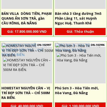
BÁN VILLA DÒNG TIỀN, PHẠM
Bán nhà 3 tầng đường 7m5
QUANG ẨN SƠN TRÀ, gần
Phần Lăng 11, sát Huỳnh
CẦU RỒNG, ĐÀ NẴNG
Ngọc Huệ, Thanh Khê
Giá: 17.800.000.000 VND
Giá: Thỏa thuận
DN-102997
DN-102996
HOMESTAY NGUYÊN CĂN – VỊ
Phú Sơn 3 - Hòa Tiến mới,
TRÍ ĐẸP SƠN TRÀ – CHỈ 500M
Hòa Vang, Đà Nẵng
RA BIỂN.
Giá: 40.000.000 VND
Giá: 1.100.000.000 VND