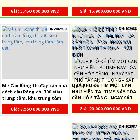
Giá: 5.450.000.000 VND
Giá: 15.900.000.000 VND
DN-102988
DN-102989
QUÁ KHÓ ĐỂ TÌM MỘT CĂN
Mê Cầu Rồng thì đây căn nhà
NHƯ HIỆN TAỊ TIME NÀY TÒA
cách cầu Rồng chỉ 700 siêu
CĂN HỘ 5 TẦNG –NGAY SÁT
trung tâm, khu trung tâm
PHỐ TÂY AN THƯỢNG – SÁT
sầm uất
Giá: 20.000.000.000 VND
Giá: 7.550.000.000 VND
BIỂN
DN-102987