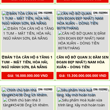
DN-102995
DN-102994
⏰️BÁN TÒA CĂN HỘ 6 TẦNG 1
CĂN HỘ BỜ QUAN 3( ĐẦM SEN
TUM – MẶT TIỀN, HÒA HẢI,
ĐOẠN ĐẸP NHẤT) NAM HÒA
NGŨ HÀNH SƠN, ĐÀ NẴNG
XUÂN – DÒNG TIỀN
80TR/THÁNG
Giá: 16.000.000.000 VND
Giá: 15.300.000.000.000 VND
DN-102993
DN-102992