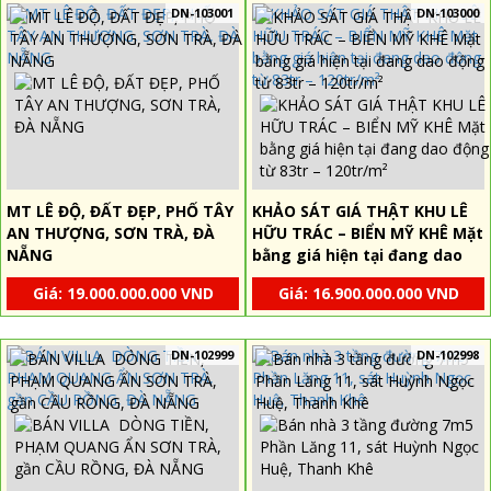
DN-103001
DN-103000
MT LÊ ĐỘ, ĐẤT ĐẸP, PHỐ TÂY
KHẢO SÁT GIÁ THẬT KHU LÊ
AN THƯỢNG, SƠN TRÀ, ĐÀ
HỮU TRÁC – BIỂN MỸ KHÊ Mặt
NẴNG
bằng giá hiện tại đang dao
động từ 83tr – 120tr/m²
Giá: 19.000.000.000 VND
Giá: 16.900.000.000 VND
DN-102999
DN-102998