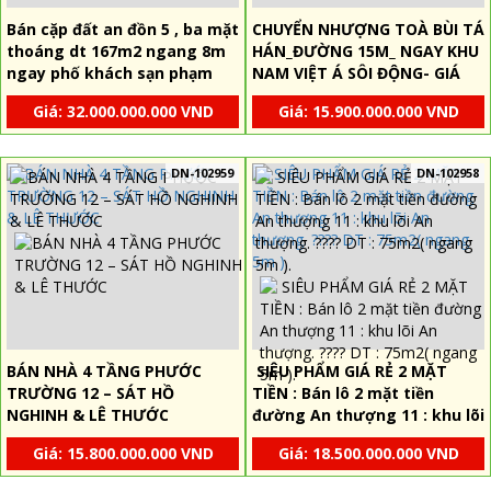
Bán cặp đất an đồn 5 , ba mặt
CHUYỂN NHƯỢNG TOÀ BÙI TÁ
thoáng dt 167m2 ngang 8m
HÁN_ĐƯỜNG 15M_ NGAY KHU
ngay phố khách sạn phạm
NAM VIỆT Á SÔI ĐỘNG- GIÁ
văn đồng
CỰC TỐT.
Giá: 32.000.000.000 VND
Giá: 15.900.000.000 VND
DN-102959
DN-102958
BÁN NHÀ 4 TẦNG PHƯỚC
SIÊU PHẨM GIÁ RẺ 2 MẶT
TRƯỜNG 12 – SÁT HỒ
TIỀN : Bán lô 2 mặt tiền
NGHINH & LÊ THƯỚC
đường An thượng 11 : khu lõi
An thượng. ???? DT : 75m2(
Giá: 15.800.000.000 VND
Giá: 18.500.000.000 VND
ngang 5m ).