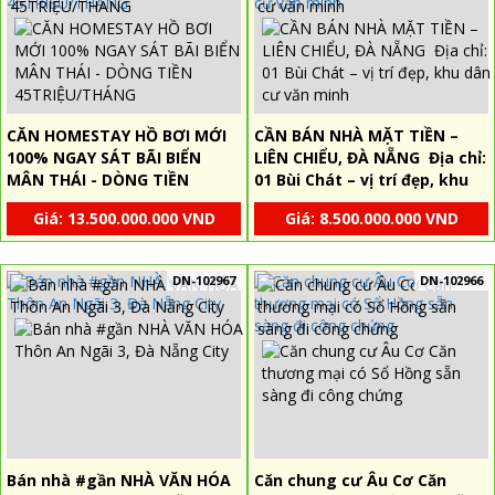
CĂN HOMESTAY HỒ BƠI MỚI
CẦN BÁN NHÀ MẶT TIỀN –
100% NGAY SÁT BÃI BIỂN
LIÊN CHIỂU, ĐÀ NẴNG Địa chỉ:
MÂN THÁI - DÒNG TIỀN
01 Bùi Chát – vị trí đẹp, khu
45TRIỆU/THÁNG
dân cư văn minh
Giá: 13.500.000.000 VND
Giá: 8.500.000.000 VND
DN-102967
DN-102966
Bán nhà #gần NHÀ VĂN HÓA
Căn chung cư Âu Cơ Căn