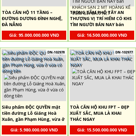
TÒA CĂN HỘ 11 TẦNG –
TRUNG TÂM PHỐ TÂY AN
ĐƯỜNG DƯƠNG ĐÌNH NGHỆ,
THƯỢNG VỊ TRÍ HIẾM CÓ KHS
ĐÀ NẴNG
TÌM NGƯỜI BÁN NAY bán
KHÁCH SẠN 2 MT HOÀNG KẾ
Giá: 95.000.000.000 VND
Giá: 16.500.000.000 VND
VIÊM GIÁ BÁN NET
DN-102978
DN-102977
Siêu phẩm ĐỘC QUYỀN mặt
TOÀ CĂN HỘ KHU FPT – ĐẸP
tiền đường Lỗ Giáng Hoà
XUẤT SẮC, MUA LÀ KHAI
Xuân, gần Phạm Hùng, vừa ở
THÁC NGAY
vừa có dòng tiền
Giá: 5.980.000.000 VND
Giá: 15.500.000.000 VND