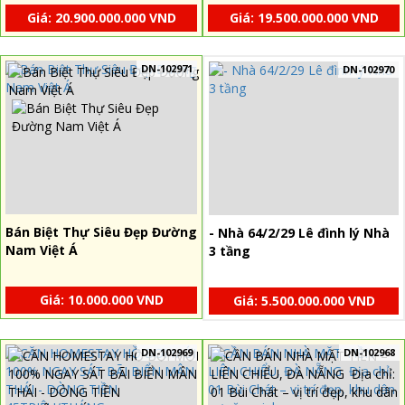
ĐÔNG SÁT BIỂN MỸ KHÊ
Giá: 20.900.000.000 VND
Giá: 19.500.000.000 VND
DN-102971
DN-102970
Bán Biệt Thự Siêu Đẹp Đường
- Nhà 64/2/29 Lê đình lý Nhà
Nam Việt Á
3 tầng
Giá: 10.000.000 VND
Giá: 5.500.000.000 VND
DN-102969
DN-102968