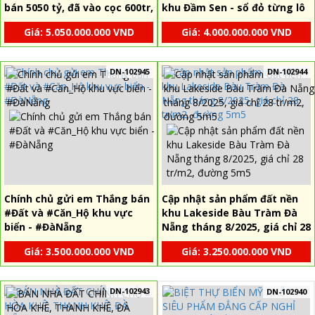
bán 5050 tỷ, đã vào cọc 600tr,
khu Đầm Sen - sổ đỏ từng lô
chủ đầu tư SUNGOUP
hỗ trợ vay 70%
Giá: 5.050.000.000 VND
Giá: 4.000.000.000 VND
DN-102945
DN-102944
Chính chủ gửi em Thắng bán
Cập nhật sản phẩm đất nền
#Đất và #Căn_Hộ khu vực
khu Lakeside Bàu Tràm Đà
biển - #ĐàNẵng
Nẵng tháng 8/2025, giá chỉ 28
tr/m2, đường 5m5
Giá: 3.500.000.000 VND
Giá: 3.250.000.000 VND
DN-102943
DN-102940