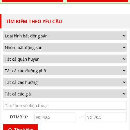
TÌM KIẾM THEO YÊU CẦU
DTMB từ
~
Tìm kiếm