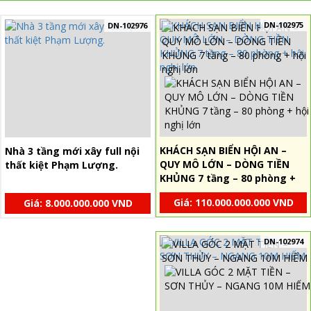
DN-102975
DN-102976
KHÁCH SẠN BIỂN HỘI AN –
Nhà 3 tầng mới xây full nội
QUY MÔ LỚN – DÒNG TIỀN
thất kiệt Phạm Lượng.
KHỦNG 7 tầng – 80 phòng +
hội nghị lớn
Giá: 110.000.000.000 VND
Giá: 8.000.000.000 VND
DN-102974