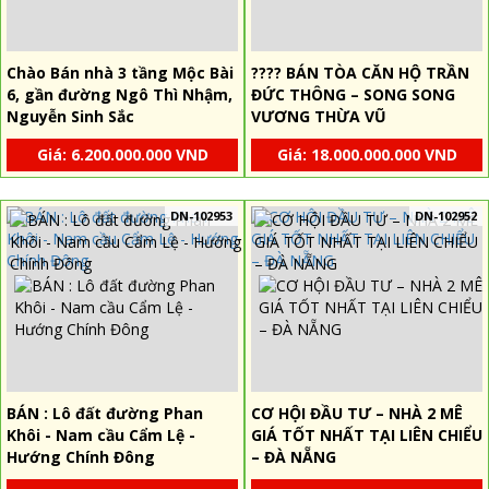
Chào Bán nhà 3 tầng Mộc Bài
???? BÁN TÒA CĂN HỘ TRẦN
6, gần đường Ngô Thì Nhậm,
ĐỨC THÔNG – SONG SONG
Nguyễn Sinh Sắc
VƯƠNG THỪA VŨ
Giá: 6.200.000.000 VND
Giá: 18.000.000.000 VND
DN-102953
DN-102952
BÁN : Lô đất đường Phan
CƠ HỘI ĐẦU TƯ – NHÀ 2 MÊ
Khôi - Nam cầu Cẩm Lệ -
GIÁ TỐT NHẤT TẠI LIÊN CHIỂU
Hướng Chính Đông
– ĐÀ NẴNG