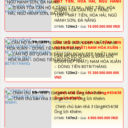
MẶT TIỀN, HÒA HẢI, NGŨ HÀNH
SƠN, ĐÀ NẴNG
⏰️BÁN TÒA CĂN HỘ 6 TẦNG 1
TUM – MẶT TIỀN, HÒA HẢI, NGŨ
HÀNH SƠN, ĐÀ NẴNG
DTMB:
124m2 -
Giá:
16.000.000.000 VND
DN-102994
CĂN HỘ BỜ QUAN 3( ĐẦM SEN
ĐOẠN ĐẸP NHẤT) NAM HÒA XUÂN –
DÒNG TIỀN 80TR/THÁNG
CĂN HỘ BỜ QUAN 3( ĐẦM SEN
ĐOẠN ĐẸP NHẤT) NAM HÒA XUÂN
– DÒNG TIỀN 80TR/THÁNG
DTMB:
123m2 -
Giá:
15.300.000.000.000
VND
DN-102993
Chính chủ bán nhà 3 tầng#K54/38
Ông Ích Khiêm.
Chính chủ bán nhà 3 tầng#K54/38
Ông Ích Khiêm.
DTMB:
147m2 -
Giá:
4.900.000.000 VND