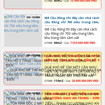
DTMB:
85m2 -
Giá:
15.900.000.000 VND
DN-102989
Mê Cầu Rồng thì đây căn nhà cách
cầu Rồng chỉ 700 siêu trung tâm,
khu trung tâm sầm uất
Mê Cầu Rồng thì đây căn nhà cách
cầu Rồng chỉ 700 siêu trung tâm,
khu trung tâm sầm uất
DTMB:
60m2 -
Giá:
7.550.000.000 VND
DN-102988
QUÁ KHÓ ĐỂ TÌM MỘT CĂN NHƯ
HIỆN TAỊ TIME NÀY TÒA CĂN HỘ 5
TẦNG –NGAY SÁT PHỐ TÂY AN
QUÁ KHÓ ĐỂ TÌM MỘT CĂN NHƯ
THƯỢNG – SÁT BIỂN
HIỆN TAỊ TIME NÀY TÒA CĂN HỘ 5
TẦNG –NGAY SÁT PHỐ TÂY AN
THƯỢNG – SÁT BIỂN
DTMB:
110m2 -
Giá:
20.000.000.000 VND
DN-102987
TÒA NHÀ GÓC 2 MẶT TIỀN – PHẠM
CỰ LƯỢNG GIAO AN TRUNG – SƠN
TRÀ, ĐÀ NẴNG