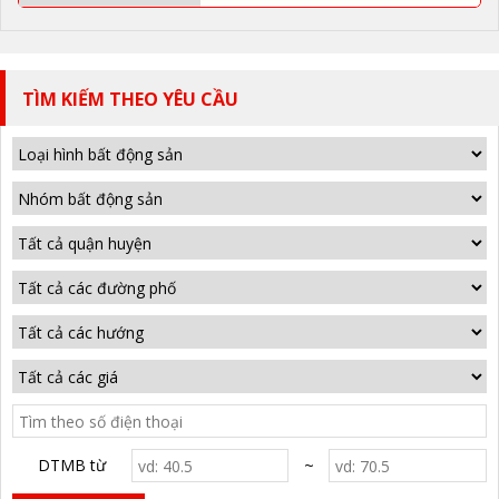
TÌM KIẾM THEO YÊU CẦU
DTMB từ
~