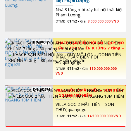
kiệt Phạm Lượng.
Nhà 3 tầng mới xây full nội thất kiệt
Phạm Lượng.
DTMB:
61m2 -
Giá:
8.000.000.000 VND
DN-102975
KHÁCH SẠN BIỂN HỘI AN – QUY MÔ
LỚN – DÒNG TIỀN KHỦNG 7 tầng –
80 phòng + hội nghị lớn
KHÁCH SẠN BIỂN HỘI
AN,quangngo
DTMB:
976m2 -
Giá:
110.000.000.000
VND
DN-102974
VILLA GÓC 2 MẶT TIỀN – SƠN THỦY
– NGANG 10M HIẾM
VILLA GÓC 2 MẶT TIỀN – SƠN
THỦY,quangngo
DTMB:
11m2 -
Giá:
14.500.000.000 VND