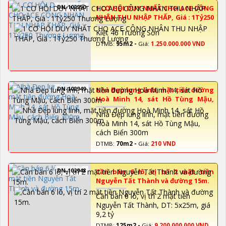
DN-102950
1 CƠ HỘI DUY NHẤT CHO ACE CÔNG
NHÂN THU NHẬP THẤP, Giá : 1Tỷ250
Thương Lượng
Kiệt 46 Trường Sơn
DTMB:
95m2 -
Giá:
1.250.000.000 VND
DN-102949
Nhà Đẹp lung linh, mặt tiền đường
Hoà Minh 14, sát Hồ Tùng Mậu,
cách Biển 300m
Nhà Đẹp lung linh, mặt tiền đường
Hoà Minh 14, sát Hồ Tùng Mậu,
cách Biển 300m
DTMB:
70m2 -
Giá:
210 VND
DN-102948
Cần bán 6 lô, vị trí 2 mặt tiền
Nguyễn Tất Thành và đường 15m.
Cần bán 6 lô, vị trí 2 mặt tiền
Nguyễn Tất Thành, DT: 5x25m, giá
9,2 tỷ
DTMB:
125m2 -
Giá:
9.200.000.000 VND