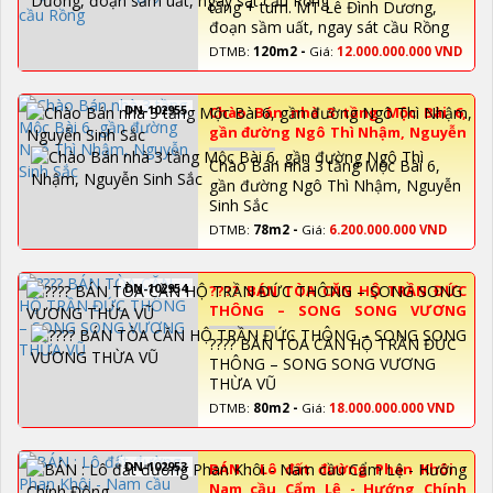
tầng + tum. MT Lê Đình Dương,
đoạn sầm uất, ngay sát cầu Rồng
DTMB:
120m2 -
Giá:
12.000.000.000 VND
DN-102955
Chào Bán nhà 3 tầng Mộc Bài 6,
gần đường Ngô Thì Nhậm, Nguyễn
Sinh Sắc
Chào Bán nhà 3 tầng Mộc Bài 6,
gần đường Ngô Thì Nhậm, Nguyễn
Sinh Sắc
DTMB:
78m2 -
Giá:
6.200.000.000 VND
DN-102954
???? BÁN TÒA CĂN HỘ TRẦN ĐỨC
THÔNG – SONG SONG VƯƠNG
THỪA VŨ
???? BÁN TÒA CĂN HỘ TRẦN ĐỨC
THÔNG – SONG SONG VƯƠNG
THỪA VŨ
DTMB:
80m2 -
Giá:
18.000.000.000 VND
DN-102953
BÁN : Lô đất đường Phan Khôi -
Nam cầu Cẩm Lệ - Hướng Chính