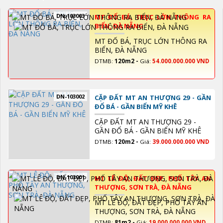
DN-103003
MT ĐỔ BÁ, TRỤC LỚN THÔNG RA
BIỂN, ĐÀ NẴNG
MT ĐỔ BÁ, TRỤC LỚN THÔNG RA
BIỂN, ĐÀ NẴNG
DTMB:
120m2 -
Giá:
54.000.000.000 VND
DN-103002
CẶP ĐẤT MT AN THƯỢNG 29 - GẦN
ĐỔ BÁ - GẦN BIỂN MỸ KHÊ
CẶP ĐẤT MT AN THƯỢNG 29 -
GẦN ĐỔ BÁ - GẦN BIỂN MỸ KHÊ
DTMB:
120m2 -
Giá:
39.000.000.000 VND
DN-103001
MT LÊ ĐỘ, ĐẤT ĐẸP, PHỐ TÂY AN
THƯỢNG, SƠN TRÀ, ĐÀ NẴNG
MT LÊ ĐỘ, ĐẤT ĐẸP, PHỐ TÂY AN
THƯỢNG, SƠN TRÀ, ĐÀ NẴNG
DTMB:
81m2 -
Giá:
19.000.000.000 VND