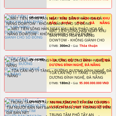
DN-102981
MẶT TIỀN SÔNG HÀN NGAY KHU
BẮN PHÁO HOA ĐÀ NẴNG
DOWTOW - KHÔNG GIÀNH CHO SỐ
MẶT TIỀN SÔNG HÀN NGAY KHU
ĐÔNG
BẮN PHÁO HOA ĐÀ NẴNG
DOWTOW - KHÔNG GIÀNH CHO
SỐ ĐÔNG
DTMB:
300m2 -
Giá:
Thỏa thuận
DN-102980
TÒA CĂN HỘ 11 TẦNG – ĐƯỜNG
DƯƠNG ĐÌNH NGHỆ, ĐÀ NẴNG
TÒA CĂN HỘ 11 TẦNG – ĐƯỜNG
DƯƠNG ĐÌNH NGHỆ, ĐÀ NẴNG
DTMB:
180m2 -
Giá:
95.000.000.000 VND
DN-102979
TRUNG TÂM PHỐ TÂY AN THƯỢNG
VỊ TRÍ HIẾM CÓ KHS TÌM NGƯỜI BÁN
NAY bán KHÁCH SẠN 2 MT HOÀNG
TRUNG TÂM PHỐ TÂY AN