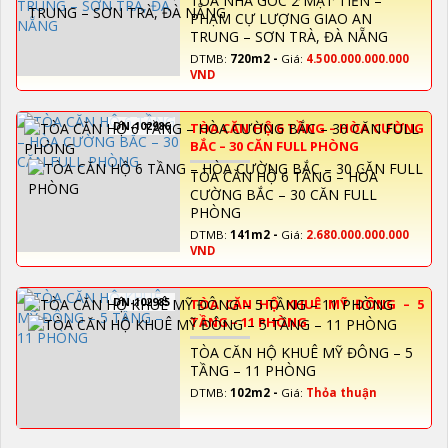
TÒA NHÀ GÓC 2 MẶT TIỀN –
PHẠM CỰ LƯỢNG GIAO AN
TRUNG – SƠN TRÀ, ĐÀ NẴNG
DTMB:
720m2 -
Giá:
4.500.000.000.000
VND
DN-102986
TÒA CĂN HỘ 6 TẦNG – HÒA CƯỜNG
BẮC – 30 CĂN FULL PHÒNG
TÒA CĂN HỘ 6 TẦNG – HÒA
CƯỜNG BẮC – 30 CĂN FULL
PHÒNG
DTMB:
141m2 -
Giá:
2.680.000.000.000
VND
DN-102985
TÒA CĂN HỘ KHUÊ MỸ ĐÔNG – 5
TẦNG – 11 PHÒNG
TÒA CĂN HỘ KHUÊ MỸ ĐÔNG – 5
TẦNG – 11 PHÒNG
DTMB:
102m2 -
Giá:
Thỏa thuận