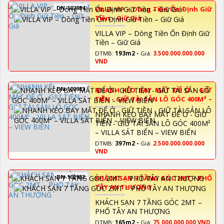
DN-102984
VILLA VIP – Dòng Tiền Ổn Định Giữ
Tiền – Giữ Giá
VILLA VIP – Dòng Tiền Ổn Định Giữ
Tiền – Giữ Giá
DTMB:
193m2 -
Giá:
3.500.000.000.000
VND
DN-102983
NHANH KẺO BAY MẤT ĐỂ Ở - GIỮ
TIỀN - GIỮ TÀI SẢN LÔ GÓC 400M² –
VILLA SÁT BIỂN – VIEW BIỂN
NHANH KẺO BAY MẤT ĐỂ Ở - GIỮ
TIỀN - GIỮ TÀI SẢN LÔ GÓC 400M²
– VILLA SÁT BIỂN – VIEW BIỂN
DTMB:
397m2 -
Giá:
2.500.000.000.000
VND
DN-102982
KHÁCH SẠN 7 TẦNG GÓC 2MT – PHỐ
TÂY AN THƯỢNG
KHÁCH SẠN 7 TẦNG GÓC 2MT –
PHỐ TÂY AN THƯỢNG
DTMB:
165m2 -
Giá:
75.000.000.000 VND