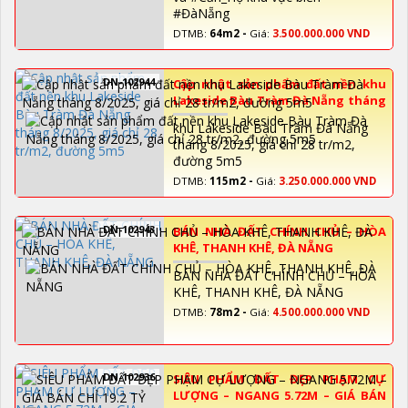
#ĐàNẵng
DTMB:
64m2 -
Giá:
3.500.000.000 VND
DN-102944
Cập nhật sản phẩm đất nền khu
Lakeside Bàu Tràm Đà Nẵng tháng
8/2025, giá chỉ 28 tr/m2, đường 5m5
khu Lakeside Bàu Tràm Đà Nẵng
tháng 8/2025, giá chỉ 28 tr/m2,
đường 5m5
DTMB:
115m2 -
Giá:
3.250.000.000 VND
DN-102943
BÁN NHÀ ĐẤT CHÍNH CHỦ – HÒA
KHÊ, THANH KHÊ, ĐÀ NẴNG
BÁN NHÀ ĐẤT CHÍNH CHỦ – HÒA
KHÊ, THANH KHÊ, ĐÀ NẴNG
DTMB:
78m2 -
Giá:
4.500.000.000 VND
DN-102936
SIÊU PHẨM ĐẤT ĐẸP PHẠM CỰ
LƯỢNG – NGANG 5.72M – GIÁ BÁN