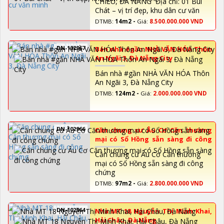
CHIỂU, ĐÀ NẴNG Địa chỉ: 01 Bùi
Chát – vị trí đẹp, khu dân cư văn
minh
DTMB:
14m2 -
Giá:
8.500.000.000 VND
DN-102967
Bán nhà #gần NHÀ VĂN HÓA Thôn
An Ngãi 3, Đà Nẵng City
Bán nhà #gần NHÀ VĂN HÓA Thôn
An Ngãi 3, Đà Nẵng City
DTMB:
124m2 -
Giá:
2.000.000.000 VND
DN-102966
Căn chung cư Âu Cơ Căn thương
mại có Sổ Hồng sẵn sàng đi công
chứng
Căn chung cư Âu Cơ Căn thương
mại có Sổ Hồng sẵn sàng đi công
chứng
DTMB:
97m2 -
Giá:
2.800.000.000 VND
DN-102964
Nhà MT 18 Nguyễn Thị Minh Khai,
Hải Châu, Đà Nẵng