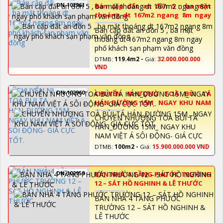
DN-102961
Bán cặp đất an đồn 5 , ba mặt
thoáng dt 167m2 ngang 8m ngay
phố khách sạn phạm văn đồng
Bán cặp đất an đồn 5 , ba mặt
thoáng dt 167m2 ngang 8m ngay
phố khách sạn phạm văn đồng
DTMB:
119.4m2 -
Giá:
32.000.000.000
VND
DN-102960
CHUYỂN NHƯỢNG TOÀ BÙI TÁ
HÁN_ĐƯỜNG 15M_ NGAY KHU NAM
VIỆT Á SÔI ĐỘNG- GIÁ CỰC TỐT.
CHUYỂN NHƯỢNG TOÀ BÙI TÁ
HÁN_ĐƯỜNG 15M_ NGAY KHU
NAM VIỆT Á SÔI ĐỘNG- GIÁ CỰC
TỐT.
DTMB:
100m2 -
Giá:
15.900.000.000 VND
DN-102959
BÁN NHÀ 4 TẦNG PHƯỚC TRƯỜNG
12 – SÁT HỒ NGHINH & LÊ THƯỚC
BÁN NHÀ 4 TẦNG PHƯỚC
TRƯỜNG 12 – SÁT HỒ NGHINH &
LÊ THƯỚC