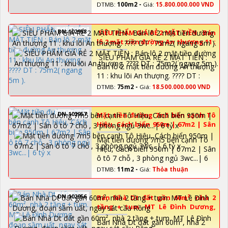
DTMB:
100m2 -
Giá:
15.800.000.000 VND
DN-102958
SIÊU PHẨM GIÁ RẺ 2 MẶT TIỀN : Bán
lô 2 mặt tiền đường An thượng 11 :
khu lõi An thượng. ???? DT : 75m2(
SIÊU PHẨM GIÁ RẺ 2 MẶT TIỀN :
ngang 5m ).
Bán lô 2 mặt tiền đường An thượng
11 : khu lõi An thượng. ???? DT :
75m2( ngang 5m ).
DTMB:
75m2 -
Giá:
18.500.000.000 VND
DN-102957
Mặt tiền đường 7m5 bên cạnh Tô
Hiệu, Cách biển 950m | 67m2 | Sân
ô tô 7 chỗ , 3 phòng ngủ 3wc...| 6
Mặt tiền đường 7m5 bên cạnh Tô
tỷ x
Hiệu, Cách biển 950m | 67m2 | Sân
ô tô 7 chỗ , 3 phòng ngủ 3wc...| 6
tỷ x
DTMB:
11m2 -
Giá:
Thỏa thuận
DN-102956
Bán Nhà Dt đất gần 60m², nhà 2
tầng + tum. MT Lê Đình Dương,
đoạn sầm uất, ngay sát cầu Rồng
Bán Nhà Dt đất gần 60m², nhà 2