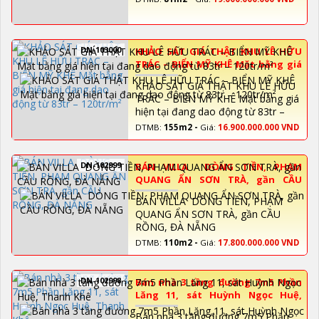
DN-103000
KHẢO SÁT GIÁ THẬT KHU LÊ HỮU
TRÁC – BIỂN MỸ KHÊ Mặt bằng giá
hiện tại đang dao động từ 83tr –
KHẢO SÁT GIÁ THẬT KHU LÊ HỮU
120tr/m²
TRÁC – BIỂN MỸ KHÊ Mặt bằng giá
hiện tại đang dao động từ 83tr –
120tr/m²
DTMB:
155m2 -
Giá:
16.900.000.000 VND
DN-102999
BÁN VILLA DÒNG TIỀN, PHẠM
QUANG ẨN SƠN TRÀ, gần CẦU
RỒNG, ĐÀ NẴNG
BÁN VILLA DÒNG TIỀN, PHẠM
QUANG ẨN SƠN TRÀ, gần CẦU
RỒNG, ĐÀ NẴNG
DTMB:
110m2 -
Giá:
17.800.000.000 VND
DN-102998
Bán nhà 3 tầng đường 7m5 Phần
Lăng 11, sát Huỳnh Ngọc Huệ,
Thanh Khê
Bán nhà 3 tầng đường 7m5 Phần