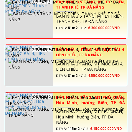
DN-102832
BÁN NHÀ 3,5 TẦNG, MT LÝ TRIỆN,
THANH KHÊ, TP ĐÀ NẴNG
BÁN NHÀ 3,5 TẦNG, MT LÝ TRIỆN,
THANH KHÊ, TP ĐÀ NẴNG
DTMB:
81m2 -
Giá:
6.300.000.000 VND
DN-102831
BÁN NHÀ 2 TẦNG, MT MỘC BÀI 4,
LIÊN CHIỂU, TP ĐÀ NẴNG
BÁN NHÀ 2 TẦNG, MT MỘC BÀI 4,
LIÊN CHIỂU, TP ĐÀ NẴNG
DTMB:
81m2 -
Giá:
4.550.000.000 VND
DN-102830
BÁN NHÀ 2 TẦNG, MT PHÚ XUÂN,
Hòa Minh, hướng Biển, TP ĐÀ
NẴNG
BÁN NHÀ 2 TẦNG, MT PHÚ XUÂN,
Hòa Minh, hướng Biển, TP ĐÀ
NẴNG
DTMB:
115m2 -
Giá:
6.150.000.000 VND