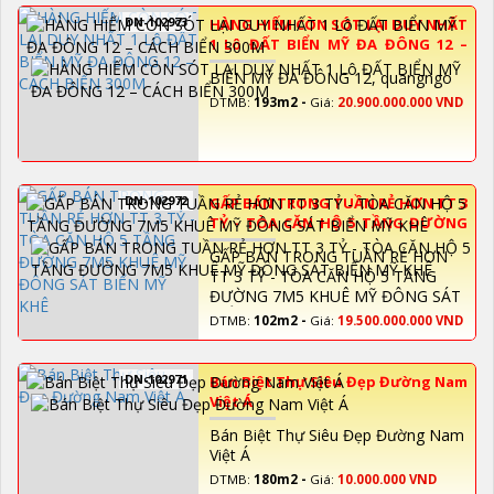
DN-102973
HÀNG HIẾM CÒN SÓT LẠI DUY NHẤT
1 Lô ĐẤT BIỂN MỸ ĐA ĐÔNG 12 –
CÁCH BIỂN 300M
BIỂN MỸ ĐA ĐÔNG 12, quangngo
DTMB:
193m2 -
Giá:
20.900.000.000 VND
DN-102972
GẤP BÁN TRONG TUẦN RẺ HƠN TT 3
TỶ - TÒA CĂN HỘ 5 TẦNG ĐƯỜNG
7M5 KHUÊ MỸ ĐÔNG SÁT BIỂN MỸ
GẤP BÁN TRONG TUẦN RẺ HƠN
KHÊ
TT 3 TỶ - TÒA CĂN HỘ 5 TẦNG
ĐƯỜNG 7M5 KHUÊ MỸ ĐÔNG SÁT
BIỂN MỸ KHÊ
DTMB:
102m2 -
Giá:
19.500.000.000 VND
DN-102971
Bán Biệt Thự Siêu Đẹp Đường Nam
Việt Á
Bán Biệt Thự Siêu Đẹp Đường Nam
Việt Á
DTMB:
180m2 -
Giá:
10.000.000 VND