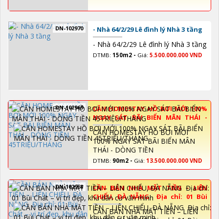
DN-102970
- Nhà 64/2/29 Lê đình lý Nhà 3 tầng
- Nhà 64/2/29 Lê đình lý Nhà 3 tầng
DTMB:
150m2 -
Giá:
5.500.000.000 VND
DN-102969
CĂN HOMESTAY HỒ BƠI MỚI 100%
NGAY SÁT BÃI BIỂN MÂN THÁI -
DÒNG TIỀN 45TRIỆU/THÁNG
CĂN HOMESTAY HỒ BƠI MỚI
100% NGAY SÁT BÃI BIỂN MÂN
THÁI - DÒNG TIỀN
45TRIỆU/THÁNG
DTMB:
90m2 -
Giá:
13.500.000.000 VND
DN-102968
CẦN BÁN NHÀ MẶT TIỀN – LIÊN
CHIỂU, ĐÀ NẴNG Địa chỉ: 01 Bùi
Chát – vị trí đẹp, khu dân cư văn
CẦN BÁN NHÀ MẶT TIỀN – LIÊN
minh