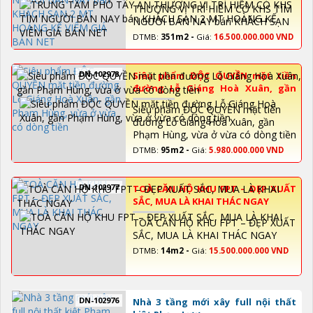
KẾ VIÊM GIÁ BÁN NET
THƯỢNG VỊ TRÍ HIẾM CÓ KHS TÌM
NGƯỜI BÁN NAY bán KHÁCH SẠN
2 MT HOÀNG KẾ VIÊM GIÁ BÁN
DTMB:
351m2 -
Giá:
16.500.000.000 VND
NET
DN-102978
Siêu phẩm ĐỘC QUYỀN mặt tiền
đường Lỗ Giáng Hoà Xuân, gần
Phạm Hùng, vừa ở vừa có dòng
Siêu phẩm ĐỘC QUYỀN mặt tiền
tiền
đường Lỗ Giáng Hoà Xuân, gần
Phạm Hùng, vừa ở vừa có dòng tiền
DTMB:
95m2 -
Giá:
5.980.000.000 VND
DN-102977
TOÀ CĂN HỘ KHU FPT – ĐẸP XUẤT
SẮC, MUA LÀ KHAI THÁC NGAY
TOÀ CĂN HỘ KHU FPT – ĐẸP XUẤT
SẮC, MUA LÀ KHAI THÁC NGAY
DTMB:
14m2 -
Giá:
15.500.000.000 VND
DN-102976
Nhà 3 tầng mới xây full nội thất