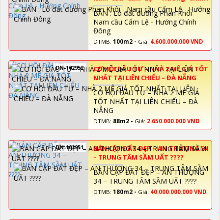
Đông
BÁN : Lô đất đường Phan Khôi -
Nam cầu Cẩm Lệ - Hướng Chính
Đông
DTMB:
100m2 -
Giá:
4.600.000.000 VND
DN-102952
CƠ HỘI ĐẦU TƯ – NHÀ 2 MÊ GIÁ TỐT
NHẤT TẠI LIÊN CHIỂU – ĐÀ NẴNG
CƠ HỘI ĐẦU TƯ – NHÀ 2 MÊ GIÁ
TỐT NHẤT TẠI LIÊN CHIỂU – ĐÀ
NẴNG
DTMB:
88m2 -
Giá:
2.650.000.000 VND
DN-102951
BÁN CẶP ĐẤT ĐẸP – AN THƯỢNG 34
– TRUNG TÂM SẦM UẤT ????
BÁN CẶP ĐẤT ĐẸP – AN THƯỢNG
34 – TRUNG TÂM SẦM UẤT ????
DTMB:
180m2 -
Giá:
40.000.000.000 VND