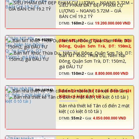
CHỈ 19.2 TỶ
SIÊU PHẨM ĐẤT ĐẸP PHẠM CỰ
LƯỢNG – NGANG 5.72M – GIÁ
BÁN CHỈ 19.2 TỶ
DTMB:
160m2 -
Giá:
19.200.000.000 VND
DN-102883
Bán MT Khúc Thừa Dụ, Niên Nại
Đông, Quận Sơn Trà, DT: 150m2,
giá ĐẦU TƯ
Bán MT Khúc Thừa Dụ, Niên Nại
Đông, Quận Sơn Trà, DT: 150m2,
giá ĐẦU TƯ
DTMB:
150m2 -
Giá:
8.800.000.000 VND
DN-102842
Bán nhà thiết kế Tân cổ điển 2 mặt
kiệt ( có kiệt ô tô tải )
Bán nhà thiết kế Tân cổ điển 2 mặt
kiệt ( có kiệt ô tô tải )
DTMB:
55m2 -
Giá:
4.050.000.000 VND