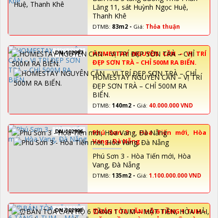
Lăng 11, sát Huỳnh Ngọc Huệ,
Thanh Khê
DTMB:
83m2 -
Giá:
Thỏa thuận
DN-102997
HOMESTAY NGUYÊN CĂN – VỊ TRÍ
ĐẸP SƠN TRÀ – CHỈ 500M RA BIỂN.
HOMESTAY NGUYÊN CĂN – VỊ TRÍ
ĐẸP SƠN TRÀ – CHỈ 500M RA
BIỂN.
DTMB:
140m2 -
Giá:
40.000.000 VND
DN-102996
Phú Sơn 3 - Hòa Tiến mới, Hòa
Vang, Đà Nẵng
Phú Sơn 3 - Hòa Tiến mới, Hòa
Vang, Đà Nẵng
DTMB:
135m2 -
Giá:
1.100.000.000 VND
DN-102995
⏰️BÁN TÒA CĂN HỘ 6 TẦNG 1 TUM –