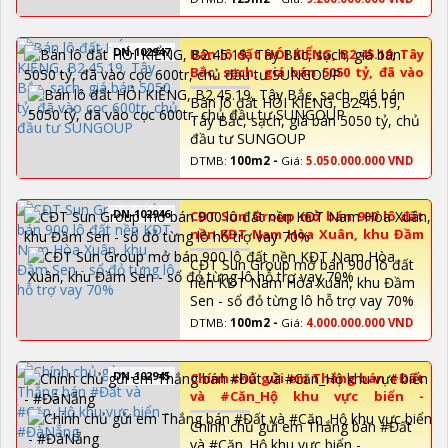
DN-102947
Bán lô đất HÓI KIỂNG, B2.45.19, Tây
Bắc, sạch, giá bán 5050 tỷ, đã vào
cọc 600tr, chủ đầu tư SUNGOUP
Bán lô đất HÓI KIỂNG, B2.45.19,
Tây Bắc, sạch, giá bán 5050 tỷ, chủ
đầu tư SUNGOUP
DTMB:
100m2 -
Giá:
5.050.000.000 VND
DN-102946
CĐT Sun Group mở bán 900 lô đất
nền KĐT Nam Hòa Xuân, khu Đầm
Sen - sổ đỏ từng lô hỗ trợ vay 70%
CĐT Sun Group mở bán 900 lô đất
nền KĐT Nam Hòa Xuân, khu Đầm
Sen - sổ đỏ từng lô hỗ trợ vay 70%
DTMB:
100m2 -
Giá:
4.000.000.000 VND
DN-102945
Chính chủ gửi em Thắng bán #Đất
và #Căn_Hộ khu vực biển -
#ĐàNẵng
Chính chủ gửi em Thắng bán #Đất
và #Căn_Hộ khu vực biển -