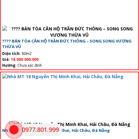
???? BÁN TÒA CĂN HỘ TRẦN ĐỨC THÔNG – SONG SONG VƯƠNG
THỪA VŨ
Diện tích:
80m2
Giá:
18.000.000.000
Hướng:
Chưa xác định
0977.801.999
Nhà MT 18 Nguyễn Thị Minh Khai, Hải Châu, Đà Nẵng