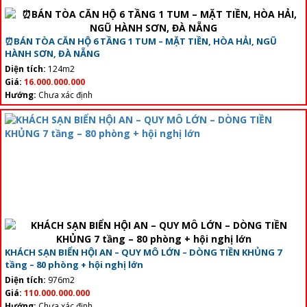
⏰️BÁN TÒA CĂN HỘ 6 TẦNG 1 TUM – MẶT TIỀN, HÒA HẢI, NGŨ
HÀNH SƠN, ĐÀ NẴNG
Diện tích:
124m2
Giá:
16.000.000.000
Hướng:
Chưa xác định
KHÁCH SẠN BIỂN HỘI AN – QUY MÔ LỚN – DÒNG TIỀN KHỦNG 7
tầng – 80 phòng + hội nghị lớn
Diện tích:
976m2
Giá:
110.000.000.000
Hướng:
Chưa xác định