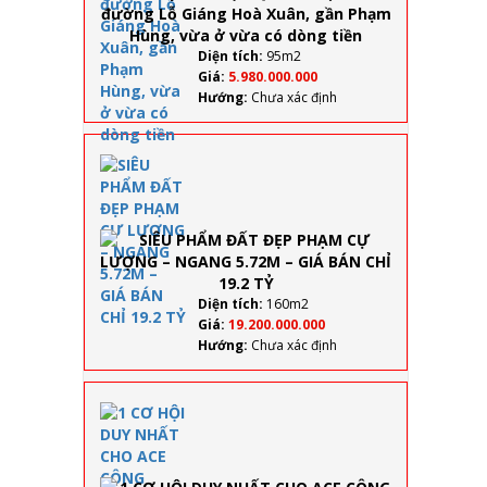
tiền
đường
Lỗ
Diện tích:
95m2
Giáng
Giá:
5.980.000.000
Hoà
Hướng:
Chưa xác định
Xuân,
gần
Phạm
SIÊU
Hùng,
PHẨM
vừa ở
ĐẤT
vừa có
ĐẸP
dòng
PHẠM
tiền
CỰ
LƯỢNG
–
Diện tích:
160m2
NGANG
Giá:
19.200.000.000
5.72M –
Hướng:
Chưa xác định
GIÁ
BÁN
CHỈ 19.2
1 CƠ
TỶ
HỘI DUY
NHẤT
CHO
ACE