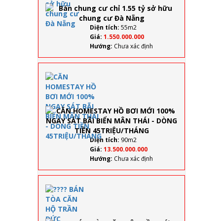
sở
hữu
chung
Diện tích:
55m2
cư Đà
Giá:
1.550.000.000
Nẵng
Hướng:
Chưa xác định
CĂN HOMEST
HỒ BƠI MỚI
100% NGAY S
BÃI BIỂN MÂ
THÁI - DÒNG
TIỀN
45TRIỆU/TH
Diện tích:
90m2
Giá:
13.500.000.000
Hướng:
Chưa xác định
????
BÁN
TÒA
CĂN HỘ