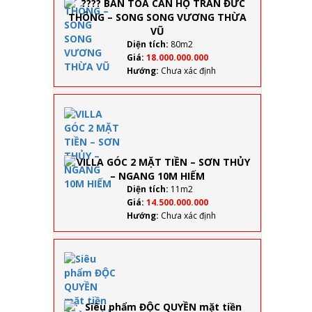
TRẦN
ĐỨC
THÔNG
– SONG
Diện tích:
80m2
SONG
Giá:
18.000.000.000
VƯƠNG
Hướng:
Chưa xác định
THỪA
VŨ
VILLA
GÓC 2
MẶT
TIỀN –
SƠN
THỦY –
NGANG
Diện tích:
11m2
10M
Giá:
14.500.000.000
HIẾM
Hướng:
Chưa xác định
Siêu
phẩm
ĐỘC
QUYỀN
mặt