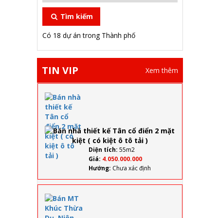
Tìm kiếm
Có 18 dự án trong Thành phố
TIN VIP
Xem thêm
Bán
nhà
thiết
kế
Tân
cổ
điển
Diện tích:
55m2
2
Giá:
4.050.000.000
mặt
Hướng:
Chưa xác định
kiệt (
có
kiệt
Bán
ô tô
MT
tải )
Khúc