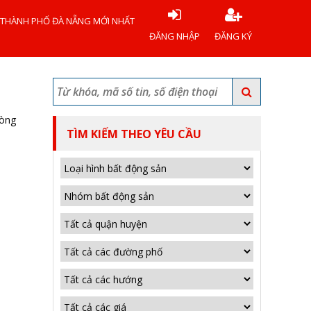
 THÀNH PHỐ ĐÀ NẴNG MỚI NHẤT
ĐĂNG NHẬP
ĐĂNG KÝ
hòng
TÌM KIẾM THEO YÊU CẦU