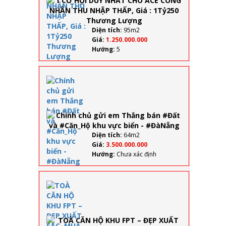
CÔNG
NHÂN
THU
Diện tích:
95m2
NHẬP
Giá:
1.250.000.000
THẤP,
Hướng:
5
Giá :
1Tỷ250
Thương
Chính
Lượng
chủ gửi
em
Thắng
bán #Đất
và
#Căn_Hộ
Diện tích:
64m2
khu vực
Giá:
3.500.000.000
biển -
Hướng:
Chưa xác định
#ĐàNẵng
TOÀ
CĂN
HỘ
KHU
FPT –