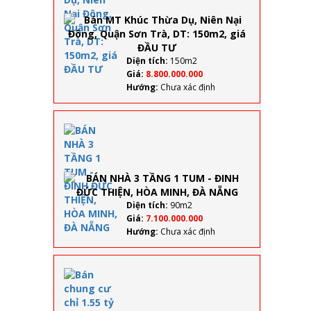
Thừa
Dụ,
Niên
Nại
Đông,
Diện tích:
150m2
Quận
Giá:
8.800.000.000
Sơn
Hướng:
Chưa xác định
Trà,
DT:
150m2,
BÁN
giá
NHÀ 3
ĐẦU
TẦNG
TƯ
1 TUM
- ĐINH
ĐỨC
THIỆN,
Diện tích:
90m2
HÒA
Giá:
7.100.000.000
MINH,
Hướng:
Chưa xác định
ĐÀ
NẴNG
Bán
chung
cư chỉ
1.55 tỷ