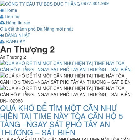
0977.801.999
Home
Liên hệ
Đăng tin rao
Giá đất thành phố Đà Nẵng mới nhất
ĐĂNG NHẬP
ĐĂNG KÝ
An Thượng 2
An Thượng 2
DN-102988
QUÁ KHÓ ĐỂ TÌM MỘT CĂN NHƯ
HIỆN TAỊ TIME NÀY TÒA CĂN HỘ 5
TẦNG –NGAY SÁT PHỐ TÂY AN
THƯỢNG – SÁT BIỂN
QUÁ KHÓ ĐỂ TÌM MỘT CĂN NHƯ HIỆN TAỊ TIME NÀY TÒA CĂN