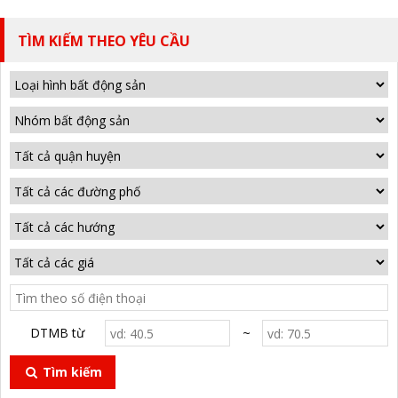
TÌM KIẾM THEO YÊU CẦU
DTMB từ
~
Tìm kiếm