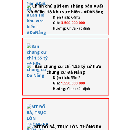
Thắng
bán #Đất
và
#Căn_Hộ
Diện tích:
64m2
khu vực
Giá:
3.500.000.000
biển -
Hướng:
Chưa xác định
#ĐàNẵng
Bán
chung
cư chỉ
1.55 tỷ
sở
hữu
chung
Diện tích:
55m2
cư Đà
Giá:
1.550.000.000
Nẵng
Hướng:
Chưa xác định
MT ĐỔ
BÁ,
TRỤC
LỚN
THÔNG