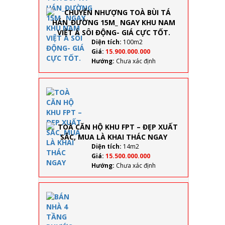
HÁN_ĐƯỜNG
15M_ NGAY
KHU NAM
VIỆT Á SÔI
ĐỘNG- GIÁ
Diện tích:
100m2
CỰC TỐT.
Giá:
15.900.000.000
Hướng:
Chưa xác định
TOÀ
CĂN
HỘ
KHU
FPT –
ĐẸP
XUẤT
Diện tích:
14m2
SẮC,
Giá:
15.500.000.000
MUA
Hướng:
Chưa xác định
LÀ
KHAI
THÁC
BÁN NHÀ
NGAY
4 TẦNG
PHƯỚC
TRƯỜNG