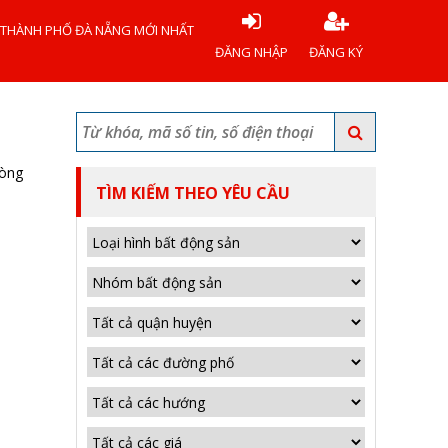
 THÀNH PHỐ ĐÀ NẴNG MỚI NHẤT
ĐĂNG NHẬP
ĐĂNG KÝ
hòng
TÌM KIẾM THEO YÊU CẦU