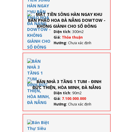
HÀN
NGAY
KHU BẮN
PHÁO
HOA ĐÀ
NẴNG
Diện tích:
300m2
DOWTOW
Giá:
Thỏa thuận
- KHÔNG
Hướng:
Chưa xác định
GIÀNH
CHO SỐ
ĐÔNG
BÁN
NHÀ 3
TẦNG
1 TUM
- ĐINH
ĐỨC
THIỆN,
Diện tích:
90m2
HÒA
Giá:
7.100.000.000
MINH,
Hướng:
Chưa xác định
ĐÀ
NẴNG
Bán
Biệt
Thự