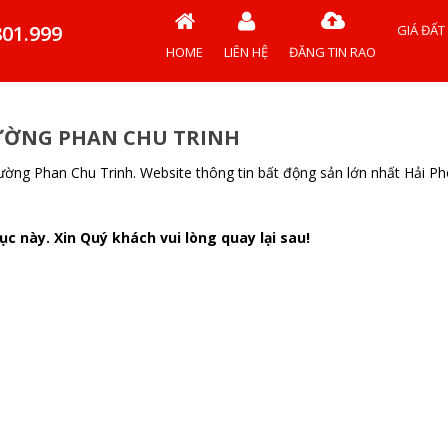
801.999
GIÁ ĐẤT
HOME
LIÊN HỆ
ĐĂNG TIN RAO
ƯỜNG PHAN CHU TRINH
ường Phan Chu Trinh. Website thông tin bất động sản lớn nhất Hải P
c này. Xin Quý khách vui lòng quay lại sau!