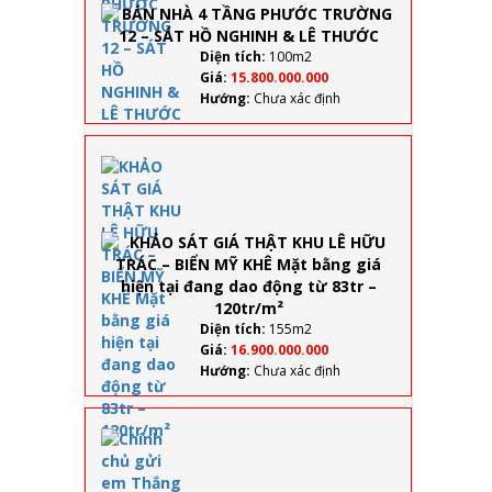
12 – SÁT
HỒ
NGHINH
Diện tích:
100m2
& LÊ
Giá:
15.800.000.000
THƯỚC
Hướng:
Chưa xác định
KHẢO
SÁT GIÁ
THẬT
KHU LÊ
HỮU
TRÁC –
BIỂN MỸ
KHÊ Mặt
bằng
Diện tích:
155m2
giá hiện
Giá:
16.900.000.000
tại đang
Hướng:
Chưa xác định
dao
động từ
83tr –
Chính
120tr/m²
chủ gửi
em