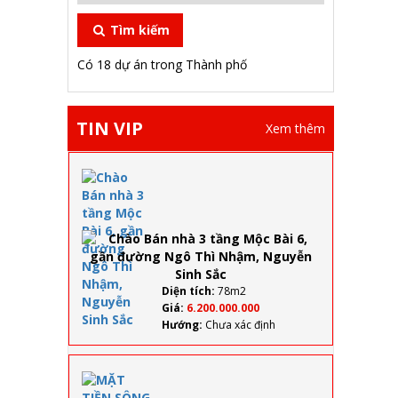
Tìm kiếm
Có 18 dự án trong Thành phố
TIN VIP
Xem thêm
Chào
Bán
nhà 3
tầng
Mộc Bài
6, gần
đường
Ngô
Diện tích:
78m2
Thì
Giá:
6.200.000.000
Nhậm,
Hướng:
Chưa xác định
Nguyễn
Sinh
Sắc
MẶT TIỀN
SÔNG