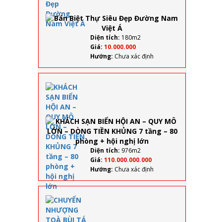
Siêu
Đẹp
Đường
Nam
Diện tích:
180m2
Việt Á
Giá:
10.000.000
Hướng:
Chưa xác định
KHÁCH
SẠN
BIỂN
HỘI AN
– QUY
MÔ
LỚN –
DÒNG
Diện tích:
976m2
TIỀN
Giá:
110.000.000.000
KHỦNG
Hướng:
Chưa xác định
7 tầng
– 80
phòng
CHUYỂN
+ hội
NHƯỢNG
nghị
TOÀ BÙI TÁ
lớn