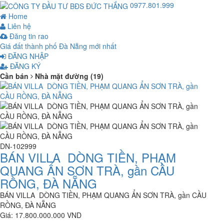
0977.801.999
Home
Liên hệ
Đăng tin rao
Giá đất thành phố Đà Nẵng mới nhất
ĐĂNG NHẬP
ĐĂNG KÝ
Cần bán
Nhà mặt đường (19)
DN-102999
BÁN VILLA DÒNG TIỀN, PHẠM
QUANG ẨN SƠN TRÀ, gần CẦU
RỒNG, ĐÀ NẴNG
BÁN VILLA DÒNG TIỀN, PHẠM QUANG ẨN SƠN TRÀ, gần CẦU
RỒNG, ĐÀ NẴNG
Giá: 17.800.000.000 VND