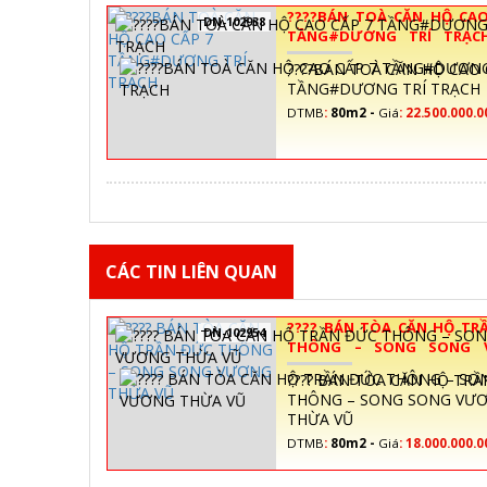
????BÁN TOÀ CĂN HỘ CAO
DN-102938
TẦNG#DƯƠNG TRÍ TR
XEM]
????BÁN TOÀ CĂN HỘ CAO 
TẦNG#DƯƠNG TRÍ TRẠCH
DTMB
:
80m2 -
Giá
:
22.500.000.
CÁC TIN LIÊN QUAN
???? BÁN TÒA CĂN HỘ TR
DN-102954
THÔNG – SONG SONG 
THỪA VŨ
???? BÁN TÒA CĂN HỘ TR
THÔNG – SONG SONG VƯ
THỪA VŨ
DTMB
:
80m2 -
Giá
:
18.000.000.