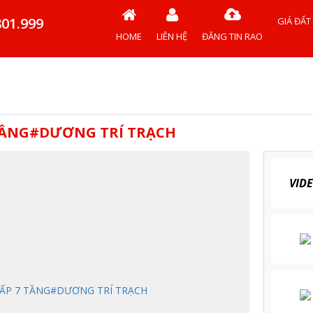
801.999
GIÁ ĐẤT
HOME
LIÊN HỆ
ĐĂNG TIN RAO
 TẦNG#DƯƠNG TRÍ TRẠCH
VID