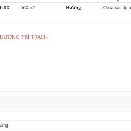
ch SD
:
560m2
Hướng
:
Chưa xác định
#DƯƠNG TRÍ TRẠCH
Nẵng