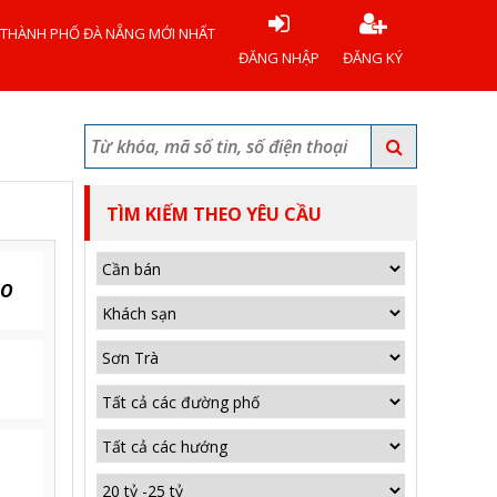
 THÀNH PHỐ ĐÀ NẴNG MỚI NHẤT
ĐĂNG NHẬP
ĐĂNG KÝ
TÌM KIẾM THEO YÊU CẦU
EO