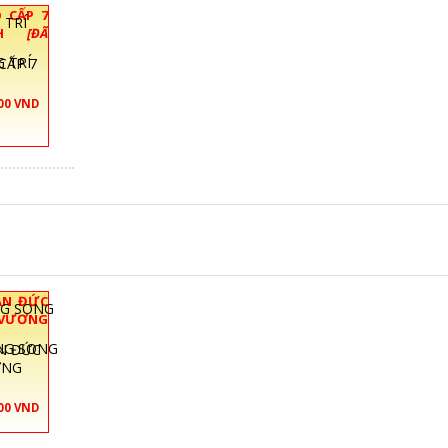
 CẤP 7
ẠCH
[ĐÃ
CẤP 7
000 VND
ẦN ĐỨC
VƯƠNG
ẦN ĐỨC
ƠNG
000 VND