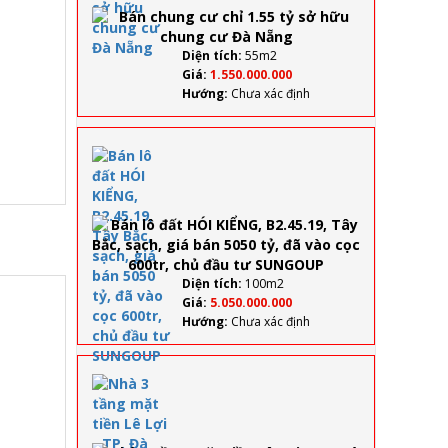
sở
hữu
chung
Diện tích:
55m2
cư Đà
Giá:
1.550.000.000
Nẵng
Hướng:
Chưa xác định
Bán lô
đất HÓI
KIỂNG,
B2.45.19,
Tây Bắc,
sạch, giá
bán 5050
tỷ, đã vào
Diện tích:
100m2
cọc 600tr,
Giá:
5.050.000.000
chủ đầu
Hướng:
Chưa xác định
tư
SUNGOUP
Nhà
3
tầng
mặt