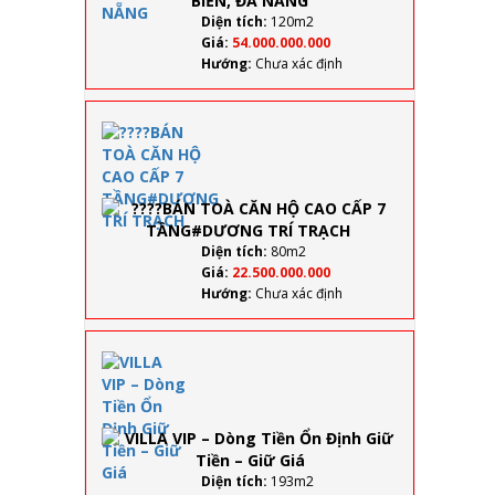
BIỂN,
Diện tích:
120m2
ĐÀ
Giá:
54.000.000.000
NẴNG
Hướng:
Chưa xác định
????BÁN TOÀ
CĂN HỘ CAO
CẤP 7
TẦNG#DƯƠ
TRÍ TRẠCH
Diện tích:
80m2
Giá:
22.500.000.000
Hướng:
Chưa xác định
VILLA
VIP –
Dòng
Tiền
Ổn
Định
Giữ
Diện tích:
193m2