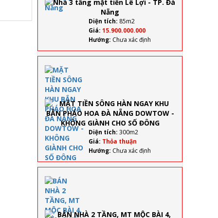
tiền
Lê
Lợi -
Diện tích:
85m2
TP.
Giá:
15.900.000.000
Đà
Hướng:
Chưa xác định
Nẵng
MẶT TIỀN
SÔNG
HÀN
NGAY
KHU BẮN
PHÁO
HOA ĐÀ
NẴNG
Diện tích:
300m2
DOWTOW
Giá:
Thỏa thuận
- KHÔNG
Hướng:
Chưa xác định
GIÀNH
CHO SỐ
ĐÔNG
BÁN
NHÀ 2
TẦNG,
MT
MỘC