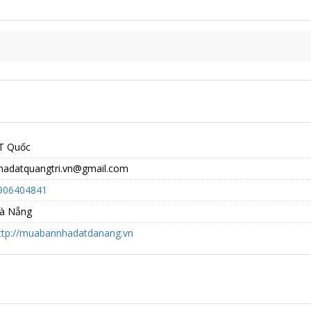
T Quốc
adatquangtri.vn@gmail.com
906404841
à Nẵng
ttp://muabannhadatdanang.vn