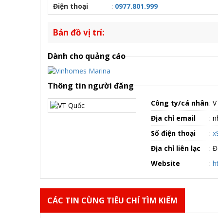
Điện thoại
:
0977.801.999
Bản đồ vị trí:
Dành cho quảng cáo
Thông tin người đăng
Công ty/cá nhân
:
V
Địa chỉ email
:
nh
Số điện thoại
:
x
Địa chỉ liên lạc
:
Đ
Website
:
h
CÁC TIN CÙNG TIÊU CHÍ TÌM KIẾM