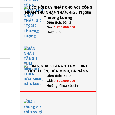
CHO
ACE
CÔNG
NHÂN
THU
Diện tích:
95m2
NHẬP
Giá:
1.250.000.000
THẤP,
Hướng:
5
Giá :
1Tỷ250
Thương
BÁN
Lượng
NHÀ 3
TẦNG
1 TUM
- ĐINH
ĐỨC
THIỆN,
Diện tích:
90m2
HÒA
Giá:
7.100.000.000
MINH,
Hướng:
Chưa xác định
ĐÀ
NẴNG
Bán
chung
cư chỉ
1.55 tỷ