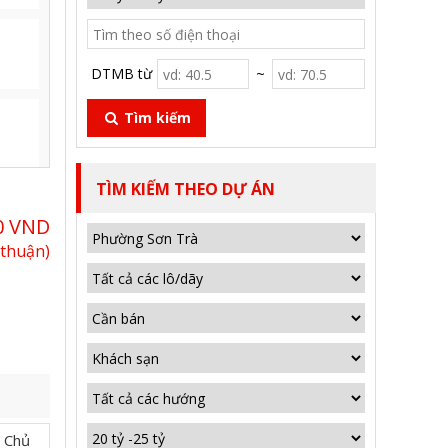
DTMB từ
~
Tìm kiếm
TÌM KIẾM THEO DỰ ÁN
0 VND
 thuận)
 Chủ