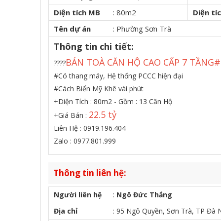
Diện tích MB
:
80m2
Diện tí
Tên dự án
:
Phường Sơn Trà
Thông tin chi tiết:
BÁN TOÀ CĂN HỘ CAO CẤP 7 TẦNG
????
#Có thang máy, Hệ thống PCCC hiện đại
#Cách Biển Mỹ Khê vài phút
+Diện Tích : 80m2 - Gồm : 13 Căn Hộ
22.5 tỷ
+Giá Bán :
Liên Hệ : 0919.196.404
Zalo : 0977.801.999
Thông tin liên hệ:
Người liên hệ
:
Ngô Đức Thắng
Địa chỉ
:
95 Ngô Quyền, Sơn Trà, TP Đà 