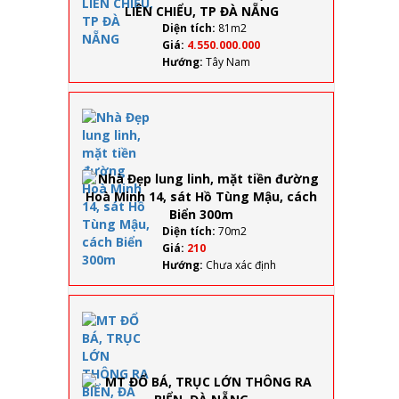
BÀI 4,
LIÊN
Diện tích:
81m2
CHIỂU,
Giá:
4.550.000.000
TP ĐÀ
Hướng:
Tây Nam
NẴNG
Nhà
Đẹp
lung
linh,
mặt
tiền
đường
Hoà
Diện tích:
70m2
Minh
Giá:
210
14, sát
Hướng:
Chưa xác định
Hồ
Tùng
Mậu,
MT ĐỔ
cách
BÁ,
Biển
TRỤC
300m
LỚN
THÔNG
RA