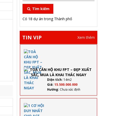
Tìm kiếm
Có 18 dự án trong Thành phố
TIN VIP
Xem thêm
TOÀ
CĂN
HỘ
KHU
FPT –
ĐẸP
XUẤT
Diện tích:
14m2
SẮC,
Giá:
15.500.000.000
MUA
Hướng:
Chưa xác định
LÀ
KHAI
THÁC
1 CƠ
NGAY
HỘI DUY
NHẤT