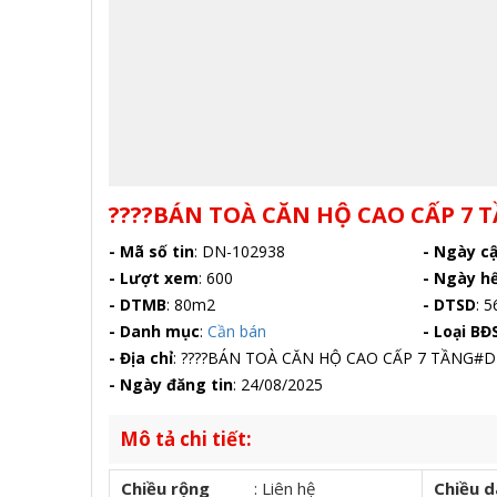
????BÁN TOÀ CĂN HỘ CAO CẤP 7
- Mã số tin
:
DN-102938
- Ngày c
- Lượt xem
:
600
- Ngày h
- DTMB
:
80m2
- DTSD
:
5
- Danh mục
:
Cần bán
- Loại BĐ
- Địa chỉ
:
????BÁN TOÀ CĂN HỘ CAO CẤP 7 TẦNG#
- Ngày đăng tin
:
24/08/2025
Mô tả chi tiết:
Chiều rộng
:
Liên hệ
Chiều d