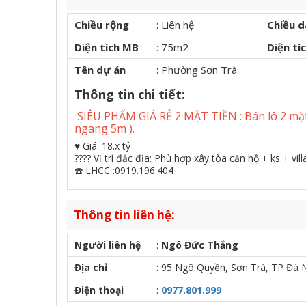
Chiều rộng
:
Liên hệ
Chiều d
Diện tích MB
:
75m2
Diện tí
Tên dự án
:
Phường Sơn Trà
Thông tin chi tiết:
SIÊU PHẨM GIÁ RẺ 2 MẶT TIỀN : Bán lô 2 mặt 
ngang 5m ).
♥️ Giá: 18.x tỷ
???? Vị trí đắc địa: Phù hợp xây tòa căn hộ + ks + vil
☎️ LHCC :0919.196.404
Thông tin liên hệ:
Người liên hệ
:
Ngô Đức Thắng
Địa chỉ
:
95 Ngô Quyền, Sơn Trà, TP Đà 
Điện thoại
:
0977.801.999