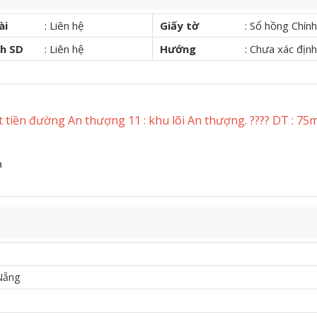
ài
:
Liên hệ
Giấy tờ
:
Sổ hồng Chính
ch SD
:
Liên hệ
Hướng
:
Chưa xác định
tiền đường An thượng 11 : khu lõi An thượng. ???? DT : 75
la
Nẵng