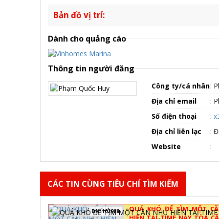
Bản đồ vị trí:
Dành cho quảng cáo
Thông tin người đăng
Công ty/cá nhân
:
P
Địa chỉ email
:
P
Số điện thoại
:
x
Địa chỉ liên lạc
:
Đ
Website
:
CÁC TIN CÙNG TIÊU CHÍ TÌM KIẾM
QUÁ KHÓ ĐỂ TÌM MỘT C
DN-102988
HIỆN TAỊ TIME NÀY TÒA C