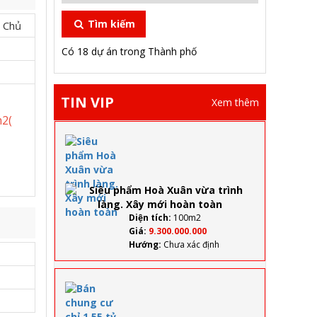
Tìm kiếm
 Chủ
Có 18 dự án trong Thành phố
TIN VIP
Xem thêm
m2(
Siêu
phẩm
Hoà
Xuân
vừa
trình
làng.
Diện tích:
100m2
Xây
Giá:
9.300.000.000
mới
Hướng:
Chưa xác định
hoàn
toàn
Bán
chung
cư chỉ