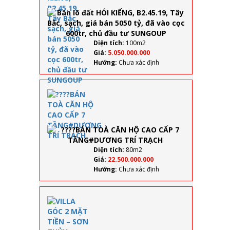
B2.45.19,
Tây Bắc,
sạch, giá
bán 5050
tỷ, đã vào
Diện tích:
100m2
cọc 600tr,
Giá:
5.050.000.000
chủ đầu
Hướng:
Chưa xác định
tư
SUNGOUP
????BÁN TOÀ
CĂN HỘ CAO
CẤP 7
TẦNG#DƯƠ
TRÍ TRẠCH
Diện tích:
80m2
Giá:
22.500.000.000
Hướng:
Chưa xác định
VILLA
GÓC 2
MẶT
TIỀN –