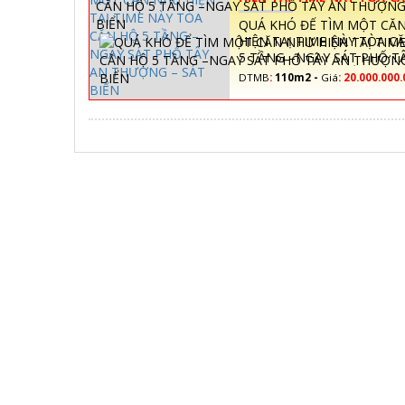
TẦNG –NGAY SÁT PHỐ 
QUÁ KHÓ ĐỂ TÌM MỘT CĂ
THƯỢNG – SÁT BIỂN
HIỆN TAỊ TIME NÀY TÒA C
5 TẦNG –NGAY SÁT PHỐ T
THƯỢNG – SÁT BIỂN
DTMB
:
110m2 -
Giá
:
20.000.000