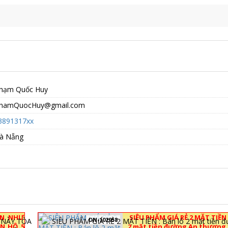
hạm Quốc Huy
hamQuocHuy@gmail.com
3891317xx
à Nẵng
ĂN NHƯ
SIÊU PHẨM GIÁ RẺ 2 MẶT TIỀN 
DN-102958
ĂN HỘ 5
2 mặt tiền đường An thượng 1