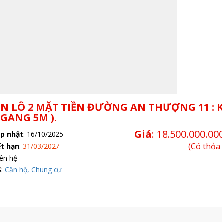
BÁN LÔ 2 MẶT TIỀN ĐƯỜNG AN THƯỢNG 11 : 
NGANG 5M ).
Giá
:
18.500.000.00
ập nhật
:
16/10/2025
(Có thỏa
ết hạn
:
31/03/2027
ên hệ
S
:
Căn hộ, Chung cư