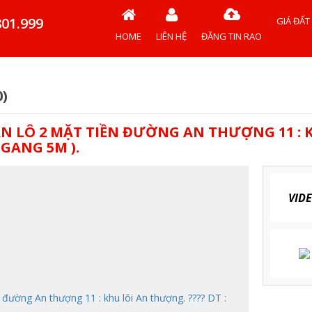
801.999
GIÁ ĐẤT
HOME
LIÊN HỆ
ĐĂNG TIN RAO
)
BÁN LÔ 2 MẶT TIỀN ĐƯỜNG AN THƯỢNG 11 : 
NGANG 5M ).
VID