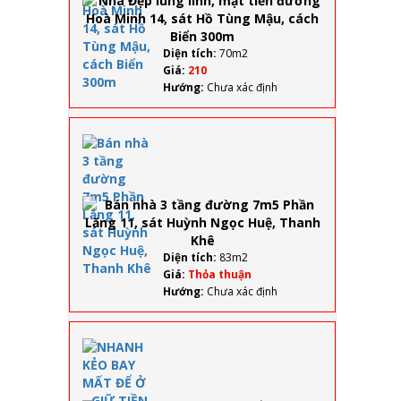
tiền
đường
Hoà
Diện tích:
70m2
Minh
Giá:
210
14, sát
Hướng:
Chưa xác định
Hồ
Tùng
Mậu,
Bán
cách
nhà 3
Biển
tầng
300m
đường
7m5
Phần
Lăng
11, sát
Diện tích:
83m2
Huỳnh
Giá:
Thỏa thuận
Ngọc
Hướng:
Chưa xác định
Huệ,
Thanh
Khê
NHANH
KẺO
BAY
MẤT