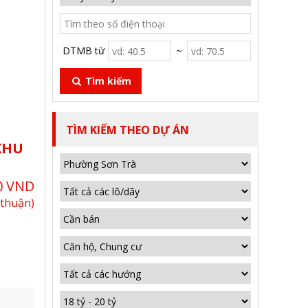
DTMB từ
~
Tìm kiếm
TÌM KIẾM THEO DỰ ÁN
KHU
0 VND
 thuận)