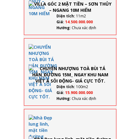
SƠN
THỦY –
NGANG
Diện tích:
11m2
10M
Giá:
14.500.000.000
HIẾM
Hướng:
Chưa xác định
CHUYỂN
NHƯỢNG
TOÀ BÙI TÁ
HÁN_ĐƯỜNG
15M_ NGAY
KHU NAM
VIỆT Á SÔI
ĐỘNG- GIÁ
Diện tích:
100m2
CỰC TỐT.
Giá:
15.900.000.000
Hướng:
Chưa xác định
Nhà
Đẹp
lung
linh,
mặt