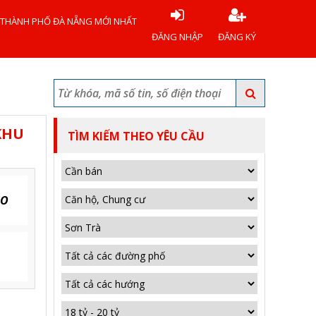
 THÀNH PHỐ ĐÀ NẴNG MỚI NHẤT
ĐĂNG NHẬP
ĐĂNG KÝ
KHU
TÌM KIẾM THEO YÊU CẦU
EO