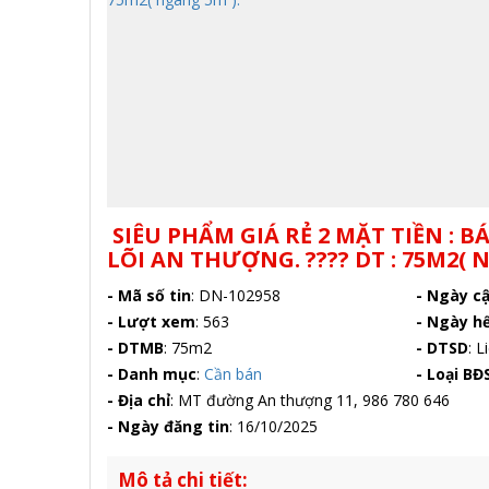
SIÊU PHẨM GIÁ RẺ 2 MẶT TIỀN : 
LÕI AN THƯỢNG. ???? DT : 75M2( 
- Mã số tin
:
DN-102958
- Ngày c
- Lượt xem
:
563
- Ngày h
- DTMB
:
75m2
- DTSD
:
Li
- Danh mục
:
Cần bán
- Loại BĐ
- Địa chỉ
:
MT đường An thượng 11, 986 780 646
- Ngày đăng tin
:
16/10/2025
Mô tả chi tiết: