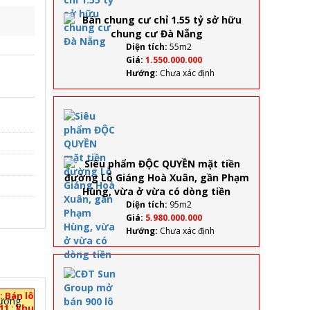
1.55 tỷ
sở
hữu
chung
Diện tích:
55m2
cư Đà
Giá:
1.550.000.000
Nẵng
Hướng:
Chưa xác định
Siêu
phẩm
ĐỘC
QUYỀN
mặt
tiền
đường
Lỗ
Diện tích:
95m2
Giáng
Giá:
5.980.000.000
Hoà
Hướng:
Chưa xác định
Xuân,
gần
Phạm
CĐT
Hùng,
Sun
vừa ở
: Bán lô
Group
vừa có
1 : khu
mở