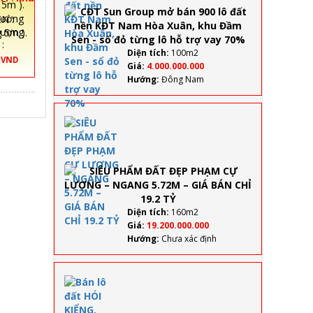
dòng
2( ngang
bán
tiền
N :
900 lô
hượng
đất
:
nền
Diện tích:
100m2
0 VND
KĐT
Giá:
4.000.000.000
Nam
Hướng:
Đông Nam
Hòa
Xuân,
khu
SIÊU
Đầm
PHẨM
Sen -
ĐẤT
sổ đỏ
ĐẸP
từng
PHẠM
lô hỗ
CỰ
trợ
LƯỢNG
vay
–
70%
Diện tích:
160m2
NGANG
Giá:
19.200.000.000
5.72M –
Hướng:
Chưa xác định
GIÁ
BÁN
CHỈ 19.2
Bán lô
TỶ
đất HÓI
KIỂNG,