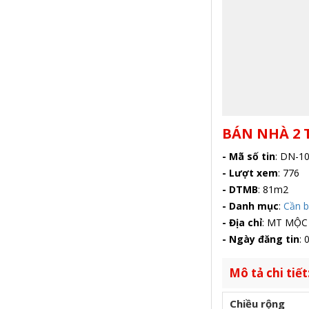
BÁN NHÀ 2 T
- Mã số tin
:
DN-10
- Lượt xem
:
776
- DTMB
:
81m2
- Danh mục
:
Cần 
- Địa chỉ
:
MT MỘC B
- Ngày đăng tin
:
0
Mô tả chi tiết
Chiều rộng