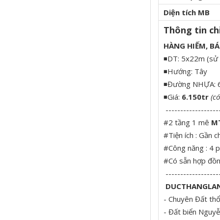
Diện tích MB
Thông tin chi
HÀNG HIẾM, BÁ
◾DT: 5x22m (sử
◾Hướng: Tây
◾Đường NHỰA: 6
◾Giá:
6.150tr
(có
------------------
#2 tầng 1 mê
MT
#Tiện ích : Gần c
#Công năng : 4 p
#Có sẵn hợp đồng
------------------
DUCTHANGLA
- Chuyên Đất th
- Đất biển Nguyễ