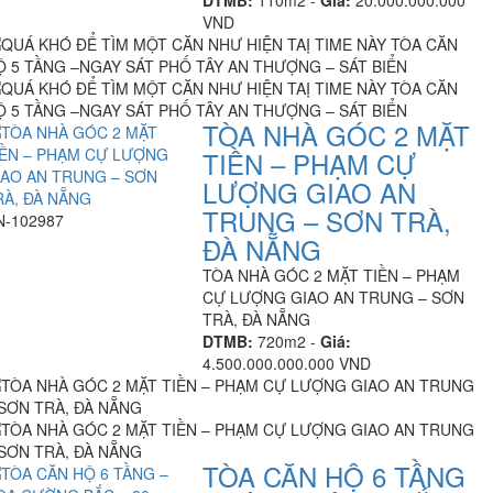
DTMB:
110m2 -
Giá:
20.000.000.000
VND
TÒA NHÀ GÓC 2 MẶT
TIỀN – PHẠM CỰ
LƯỢNG GIAO AN
TRUNG – SƠN TRÀ,
N-102987
ĐÀ NẴNG
TÒA NHÀ GÓC 2 MẶT TIỀN – PHẠM
CỰ LƯỢNG GIAO AN TRUNG – SƠN
TRÀ, ĐÀ NẴNG
DTMB:
720m2 -
Giá:
4.500.000.000.000 VND
TÒA CĂN HỘ 6 TẦNG