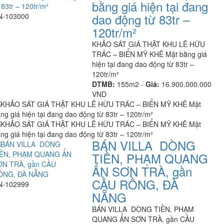
bằng giá hiện tại đang
dao động từ 83tr –
N-103000
120tr/m²
KHẢO SÁT GIÁ THẬT KHU LÊ HỮU
TRÁC – BIỂN MỸ KHÊ Mặt bằng giá
hiện tại đang dao động từ 83tr –
120tr/m²
DTMB:
155m2 -
Giá:
16.900.000.000
VND
BÁN VILLA DÒNG
TIỀN, PHẠM QUANG
ẨN SƠN TRÀ, gần
CẦU RỒNG, ĐÀ
N-102999
NẴNG
BÁN VILLA DÒNG TIỀN, PHẠM
QUANG ẨN SƠN TRÀ, gần CẦU