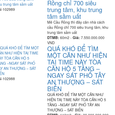
Rồng chỉ 700 siêu
trung tâm, khu trung
N-102989
tâm sầm uất
Mê Cầu Rồng thì đây căn nhà cách
cầu Rồng chỉ 700 siêu trung tâm, khu
trung tâm sầm uất
DTMB:
60m2 -
Giá:
7.550.000.000
VND
QUÁ KHÓ ĐỂ TÌM
MỘT CĂN NHƯ HIỆN
TAỊ TIME NÀY TÒA
CĂN HỘ 5 TẦNG –
NGAY SÁT PHỐ TÂY
N-102988
AN THƯỢNG – SÁT
BIỂN
QUÁ KHÓ ĐỂ TÌM MỘT CĂN NHƯ
HIỆN TAỊ TIME NÀY TÒA CĂN HỘ 5
TẦNG –NGAY SÁT PHỐ TÂY AN
THƯỢNG – SÁT BIỂN