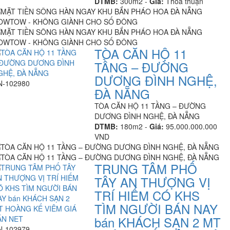
DTMB:
300m2 -
Giá:
Thỏa thuận
TÒA CĂN HỘ 11
TẦNG – ĐƯỜNG
DƯƠNG ĐÌNH NGHỆ,
N-102980
ĐÀ NẴNG
TÒA CĂN HỘ 11 TẦNG – ĐƯỜNG
DƯƠNG ĐÌNH NGHỆ, ĐÀ NẴNG
DTMB:
180m2 -
Giá:
95.000.000.000
VND
TRUNG TÂM PHỐ
TÂY AN THƯỢNG VỊ
TRÍ HIẾM CÓ KHS
TÌM NGƯỜI BÁN NAY
bán KHÁCH SẠN 2 MT
N-102979