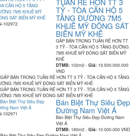
TUẦN RẺ HƠN TT 3
TỶ - TÒA CĂN HỘ 5
TẦNG ĐƯỜNG 7M5
KHUÊ MỸ ĐÔNG SÁT
N-102972
BIỂN MỸ KHÊ
GẤP BÁN TRONG TUẦN RẺ HƠN TT
3 TỶ - TÒA CĂN HỘ 5 TẦNG ĐƯỜNG
7M5 KHUÊ MỸ ĐÔNG SÁT BIỂN MỸ
KHÊ
DTMB:
102m2 -
Giá:
19.500.000.000
VND
Bán Biệt Thự Siêu Đẹp
Đường Nam Việt Á
N-102971
Bán Biệt Thự Siêu Đẹp Đường Nam
Việt Á
DTMB:
180m2 -
Giá:
10.000.000 VND