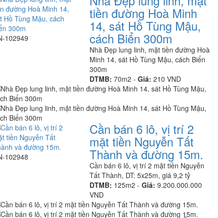
Nhà Đẹp lung linh, mặt
tiền đường Hoà Minh
14, sát Hồ Tùng Mậu,
cách Biển 300m
N-102949
Nhà Đẹp lung linh, mặt tiền đường Hoà
Minh 14, sát Hồ Tùng Mậu, cách Biển
300m
DTMB:
70m2 -
Giá:
210 VND
Cần bán 6 lô, vị trí 2
mặt tiền Nguyễn Tất
Thành và đường 15m.
N-102948
Cần bán 6 lô, vị trí 2 mặt tiền Nguyễn
Tất Thành, DT: 5x25m, giá 9,2 tỷ
DTMB:
125m2 -
Giá:
9.200.000.000
VND