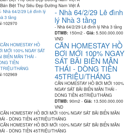
- Nhà 64/2/29 Lê đình
lý Nhà 3 tầng
N-102970
- Nhà 64/2/29 Lê đình lý Nhà 3 tầng
DTMB:
150m2 -
Giá:
5.500.000.000
VND
CĂN HOMESTAY HỒ
BƠI MỚI 100% NGAY
SÁT BÃI BIỂN MÂN
THÁI - DÒNG TIỀN
45TRIỆU/THÁNG
N-102969
CĂN HOMESTAY HỒ BƠI MỚI 100%
NGAY SÁT BÃI BIỂN MÂN THÁI -
DÒNG TIỀN 45TRIỆU/THÁNG
DTMB:
90m2 -
Giá:
13.500.000.000
VND