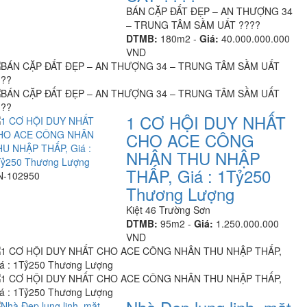
BÁN CẶP ĐẤT ĐẸP – AN THƯỢNG 34
– TRUNG TÂM SẦM UẤT ????
DTMB:
180m2 -
Giá:
40.000.000.000
VND
1 CƠ HỘI DUY NHẤT
CHO ACE CÔNG
NHÂN THU NHẬP
THẤP, Giá : 1Tỷ250
N-102950
Thương Lượng
Kiệt 46 Trường Sơn
DTMB:
95m2 -
Giá:
1.250.000.000
VND