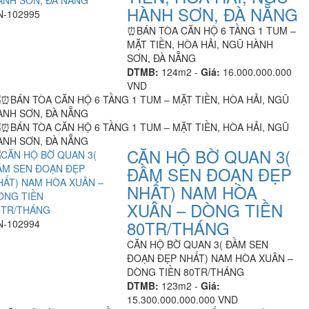
HÀNH SƠN, ĐÀ NẴNG
N-102995
⏰️BÁN TÒA CĂN HỘ 6 TẦNG 1 TUM –
MẶT TIỀN, HÒA HẢI, NGŨ HÀNH
SƠN, ĐÀ NẴNG
DTMB:
124m2 -
Giá:
16.000.000.000
VND
CĂN HỘ BỜ QUAN 3(
ĐẦM SEN ĐOẠN ĐẸP
NHẤT) NAM HÒA
XUÂN – DÒNG TIỀN
80TR/THÁNG
N-102994
CĂN HỘ BỜ QUAN 3( ĐẦM SEN
ĐOẠN ĐẸP NHẤT) NAM HÒA XUÂN –
DÒNG TIỀN 80TR/THÁNG
DTMB:
123m2 -
Giá:
15.300.000.000.000 VND