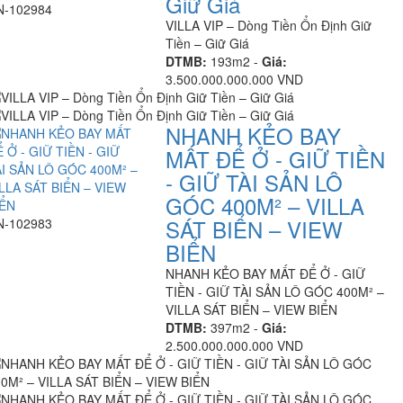
Giữ Giá
N-102984
VILLA VIP – Dòng Tiền Ổn Định Giữ
Tiền – Giữ Giá
DTMB:
193m2 -
Giá:
3.500.000.000.000 VND
NHANH KẺO BAY
MẤT ĐỂ Ở - GIỮ TIỀN
- GIỮ TÀI SẢN LÔ
GÓC 400M² – VILLA
SÁT BIỂN – VIEW
N-102983
BIỂN
NHANH KẺO BAY MẤT ĐỂ Ở - GIỮ
TIỀN - GIỮ TÀI SẢN LÔ GÓC 400M² –
VILLA SÁT BIỂN – VIEW BIỂN
DTMB:
397m2 -
Giá:
2.500.000.000.000 VND