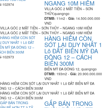
NGANG 10M HIẾM
N-102974
VILLA GÓC 2 MẶT TIỀN – SƠN
THỦY,quangngo
DTMB:
11m2 -
Giá:
14.500.000.000
VND
HÀNG HIẾM CÒN
SÓT LẠI DUY NHẤT 1
Lô ĐẤT BIỂN MỸ ĐA
ĐÔNG 12 – CÁCH
N-102973
BIỂN 300M
BIỂN MỸ ĐA ĐÔNG 12, quangngo
DTMB:
193m2 -
Giá:
20.900.000.000
VND
GẤP BÁN TRONG