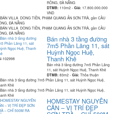
RỒNG, ĐÀ NẴNG
DTMB:
110m2 -
Giá:
17.800.000.000
VND
Bán nhà 3 tầng đường
7m5 Phần Lăng 11, sát
Huỳnh Ngọc Huệ,
Thanh Khê
N-102998
Bán nhà 3 tầng đường 7m5 Phần Lăng
11, sát Huỳnh Ngọc Huệ, Thanh Khê
DTMB:
83m2 -
Giá:
Thỏa thuận
HOMESTAY NGUYÊN
CĂN – VỊ TRÍ ĐẸP