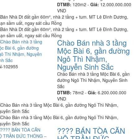
DTMB:
120m2 -
Giá:
12.000.000.000
VND
Chào Bán nhà 3 tầng
Mộc Bài 6, gần đường
Ngô Thì Nhậm,
Nguyễn Sinh Sắc
N-102955
Chào Bán nhà 3 tầng Mộc Bài 6, gần
đường Ngô Thì Nhậm, Nguyễn Sinh
Sắc
DTMB:
78m2 -
Giá:
6.200.000.000
VND
???? BÁN TÒA CĂN
HỘ TRẦN ĐỨC