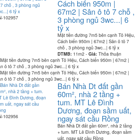
Cách biển 950m |
67m2 | Sân ô tô 7 chỗ ,
3 phòng ngủ 3wc...| 6
N-102957
tỷ x
Mặt tiền đường 7m5 bên cạnh Tô Hiệu,
Cách biển 950m | 67m2 | Sân ô tô 7
chỗ , 3 phòng ngủ 3wc...| 6 tỷ x
DTMB:
11m2 -
Giá:
Thỏa thuận
Bán Nhà Dt đất gần
60m², nhà 2 tầng +
tum. MT Lê Đình
Dương, đoạn sầm uất,
ngay sát cầu Rồng
N-102956
Bán Nhà Dt đất gần 60m², nhà 2 tầng
+ tum. MT Lê Đình Dương, đoạn sầm
uất, ngay sát cầu Rồng