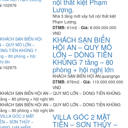
nội thất kiệt Phạm
N-102976
Lượng.
Nhà 3 tầng mới xây full nội thất kiệt
Phạm Lượng.
DTMB:
61m2 -
Giá:
8.000.000.000
VND
KHÁCH SẠN BIỂN
HỘI AN – QUY MÔ
LỚN – DÒNG TIỀN
KHỦNG 7 tầng – 80
phòng + hội nghị lớn
N-102975
KHÁCH SẠN BIỂN HỘI AN,quangngo
DTMB:
976m2 -
Giá:
110.000.000.000
VND
VILLA GÓC 2 MẶT
TIỀN – SƠN THỦY –