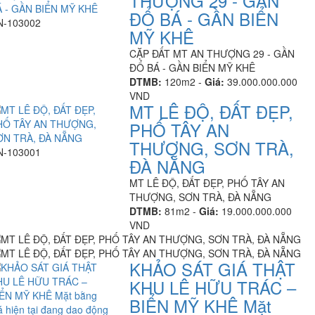
THƯỢNG 29 - GẦN
ĐỔ BÁ - GẦN BIỂN
N-103002
MỸ KHÊ
CẶP ĐẤT MT AN THƯỢNG 29 - GẦN
ĐỔ BÁ - GẦN BIỂN MỸ KHÊ
DTMB:
120m2 -
Giá:
39.000.000.000
VND
MT LÊ ĐỘ, ĐẤT ĐẸP,
PHỐ TÂY AN
THƯỢNG, SƠN TRÀ,
N-103001
ĐÀ NẴNG
MT LÊ ĐỘ, ĐẤT ĐẸP, PHỐ TÂY AN
THƯỢNG, SƠN TRÀ, ĐÀ NẴNG
DTMB:
81m2 -
Giá:
19.000.000.000
VND
KHẢO SÁT GIÁ THẬT
KHU LÊ HỮU TRÁC –
BIỂN MỸ KHÊ Mặt