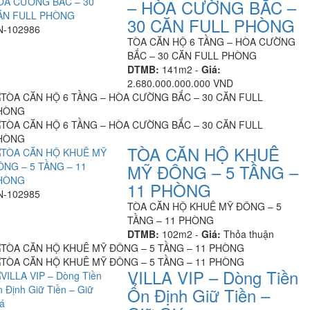
– HÒA CƯỜNG BẮC –
30 CĂN FULL PHÒNG
N-102986
TÒA CĂN HỘ 6 TẦNG – HÒA CƯỜNG
BẮC – 30 CĂN FULL PHÒNG
DTMB:
141m2 -
Giá:
2.680.000.000.000 VND
TÒA CĂN HỘ KHUÊ
MỸ ĐÔNG – 5 TẦNG –
11 PHÒNG
N-102985
TÒA CĂN HỘ KHUÊ MỸ ĐÔNG – 5
TẦNG – 11 PHÒNG
DTMB:
102m2 -
Giá:
Thỏa thuận
VILLA VIP – Dòng Tiền
Ổn Định Giữ Tiền –