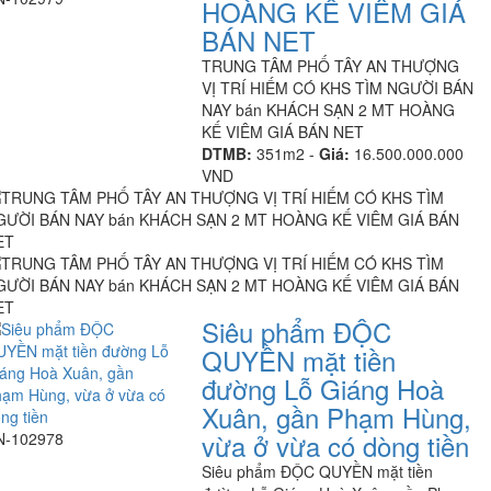
HOÀNG KẾ VIÊM GIÁ
BÁN NET
TRUNG TÂM PHỐ TÂY AN THƯỢNG
VỊ TRÍ HIẾM CÓ KHS TÌM NGƯỜI BÁN
NAY bán KHÁCH SẠN 2 MT HOÀNG
KẾ VIÊM GIÁ BÁN NET
DTMB:
351m2 -
Giá:
16.500.000.000
VND
Siêu phẩm ĐỘC
QUYỀN mặt tiền
đường Lỗ Giáng Hoà
Xuân, gần Phạm Hùng,
vừa ở vừa có dòng tiền
N-102978
Siêu phẩm ĐỘC QUYỀN mặt tiền