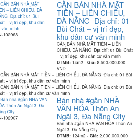
CẦN BÁN NHÀ MẶT
TIỀN – LIÊN CHIỂU,
ĐÀ NẴNG Địa chỉ: 01
Bùi Chát – vị trí đẹp,
khu dân cư văn minh
N-102968
CẦN BÁN NHÀ MẶT TIỀN – LIÊN
CHIỂU, ĐÀ NẴNG Địa chỉ: 01 Bùi Chát
– vị trí đẹp, khu dân cư văn minh
DTMB:
14m2 -
Giá:
8.500.000.000
VND
Bán nhà #gần NHÀ
VĂN HÓA Thôn An
Ngãi 3, Đà Nẵng City
N-102967
Bán nhà #gần NHÀ VĂN HÓA Thôn An
Ngãi 3, Đà Nẵng City
DTMB:
124m2 -
Giá:
2.000.000.000