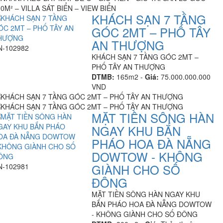
KHÁCH SẠN 7 TẦNG
GÓC 2MT – PHỐ TÂY
AN THƯỢNG
N-102982
KHÁCH SẠN 7 TẦNG GÓC 2MT –
PHỐ TÂY AN THƯỢNG
DTMB:
165m2 -
Giá:
75.000.000.000
VND
MẶT TIỀN SÔNG HÀN
NGAY KHU BẮN
PHÁO HOA ĐÀ NẴNG
DOWTOW - KHÔNG
GIÀNH CHO SỐ
N-102981
ĐÔNG
MẶT TIỀN SÔNG HÀN NGAY KHU
BẮN PHÁO HOA ĐÀ NẴNG DOWTOW
- KHÔNG GIÀNH CHO SỐ ĐÔNG