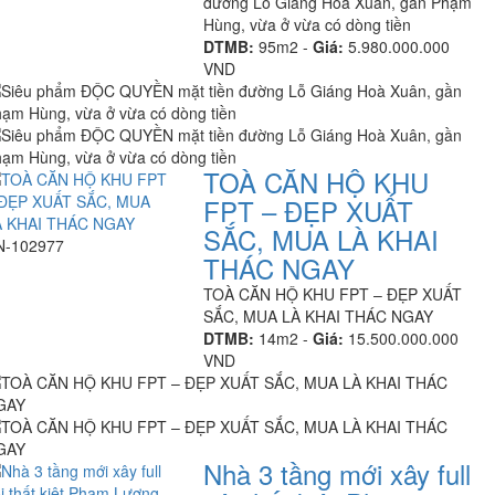
đường Lỗ Giáng Hoà Xuân, gần Phạm
Hùng, vừa ở vừa có dòng tiền
DTMB:
95m2 -
Giá:
5.980.000.000
VND
TOÀ CĂN HỘ KHU
FPT – ĐẸP XUẤT
SẮC, MUA LÀ KHAI
N-102977
THÁC NGAY
TOÀ CĂN HỘ KHU FPT – ĐẸP XUẤT
SẮC, MUA LÀ KHAI THÁC NGAY
DTMB:
14m2 -
Giá:
15.500.000.000
VND
Nhà 3 tầng mới xây full