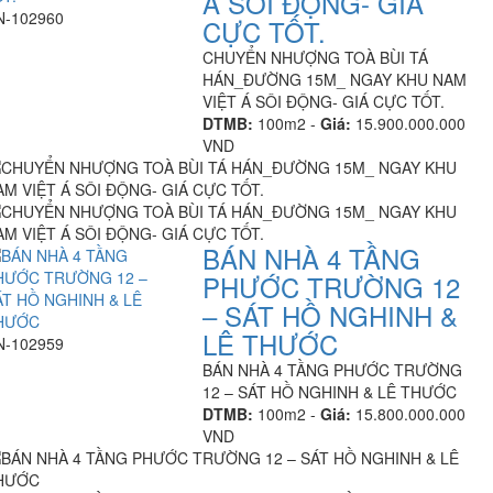
Á SÔI ĐỘNG- GIÁ
N-102960
CỰC TỐT.
CHUYỂN NHƯỢNG TOÀ BÙI TÁ
HÁN_ĐƯỜNG 15M_ NGAY KHU NAM
VIỆT Á SÔI ĐỘNG- GIÁ CỰC TỐT.
DTMB:
100m2 -
Giá:
15.900.000.000
VND
BÁN NHÀ 4 TẦNG
PHƯỚC TRƯỜNG 12
– SÁT HỒ NGHINH &
LÊ THƯỚC
N-102959
BÁN NHÀ 4 TẦNG PHƯỚC TRƯỜNG
12 – SÁT HỒ NGHINH & LÊ THƯỚC
DTMB:
100m2 -
Giá:
15.800.000.000
VND