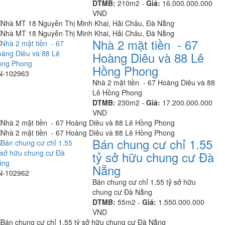
DTMB:
210m2 -
Giá:
16.000.000.000
VND
Nhà 2 mặt tiền - 67
Hoàng Diêu và 88 Lê
Hồng Phong
N-102963
Nhà 2 mặt tiền - 67 Hoàng Diêu và 88
Lê Hồng Phong
DTMB:
230m2 -
Giá:
17.200.000.000
VND
Bán chung cư chỉ 1.55
tỷ sở hữu chung cư Đà
Nẵng
N-102962
Bán chung cư chỉ 1.55 tỷ sở hữu
chung cư Đà Nẵng
DTMB:
55m2 -
Giá:
1.550.000.000
VND