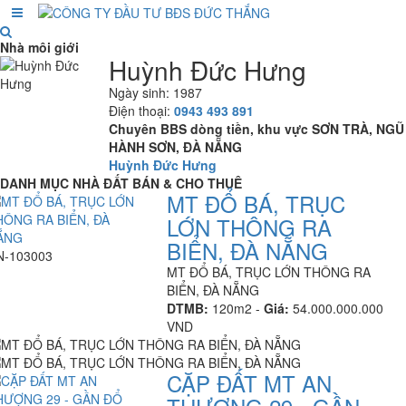
Nhà môi giới
Huỳnh Đức Hưng
Ngày sinh: 1987
Điện thoại:
0943 493 891
Chuyên BBS dòng tiền, khu vực SƠN TRÀ, NGŨ
HÀNH SƠN, ĐÀ NẴNG
Huỳnh Đức Hưng
DANH MỤC NHÀ ĐẤT BÁN & CHO THUÊ
MT ĐỔ BÁ, TRỤC
LỚN THÔNG RA
BIỂN, ĐÀ NẴNG
N-103003
MT ĐỔ BÁ, TRỤC LỚN THÔNG RA
BIỂN, ĐÀ NẴNG
DTMB:
120m2 -
Giá:
54.000.000.000
VND
CẶP ĐẤT MT AN