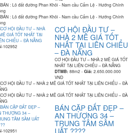
CƠ HỘI ĐẦU TƯ –
NHÀ 2 MÊ GIÁ TỐT
NHẤT TẠI LIÊN CHIỂU
N-102952
– ĐÀ NẴNG
CƠ HỘI ĐẦU TƯ – NHÀ 2 MÊ GIÁ TỐT
NHẤT TẠI LIÊN CHIỂU – ĐÀ NẴNG
DTMB:
88m2 -
Giá:
2.650.000.000
VND
BÁN CẶP ĐẤT ĐẸP –
AN THƯỢNG 34 –
TRUNG TÂM SẦM
UẤT ????
N-102951