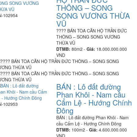
THÔNG – SONG
SONG VƯƠNG THỪA
N-102954
VŨ
???? BÁN TÒA CĂN HỘ TRẦN ĐỨC
THÔNG – SONG SONG VƯƠNG
THỪA VŨ
DTMB:
80m2 -
Giá:
18.000.000.000
VND
BÁN : Lô đất đường
Phan Khôi - Nam cầu
Cẩm Lệ - Hướng Chính
N-102953
Đông
BÁN : Lô đất đường Phan Khôi - Nam
cầu Cẩm Lệ - Hướng Chính Đông
DTMB:
100m2 -
Giá:
4.600.000.000
VND