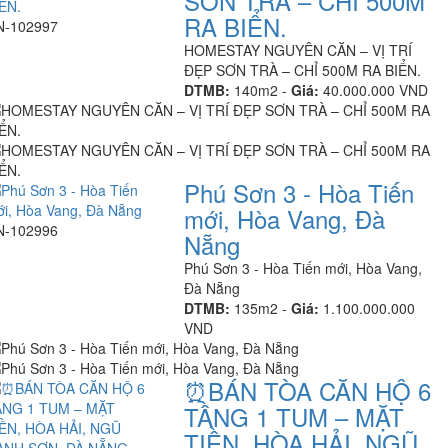
SƠN TRÀ – CHỈ 500M
RA BIỂN.
N-102997
HOMESTAY NGUYÊN CĂN – VỊ TRÍ
ĐẸP SƠN TRÀ – CHỈ 500M RA BIỂN.
DTMB:
140m2 -
Giá:
40.000.000 VND
Phú Sơn 3 - Hòa Tiến
mới, Hòa Vang, Đà
N-102996
Nẵng
Phú Sơn 3 - Hòa Tiến mới, Hòa Vang,
Đà Nẵng
DTMB:
135m2 -
Giá:
1.100.000.000
VND
⏰️BÁN TÒA CĂN HỘ 6
TẦNG 1 TUM – MẶT
TIỀN, HÒA HẢI, NGŨ