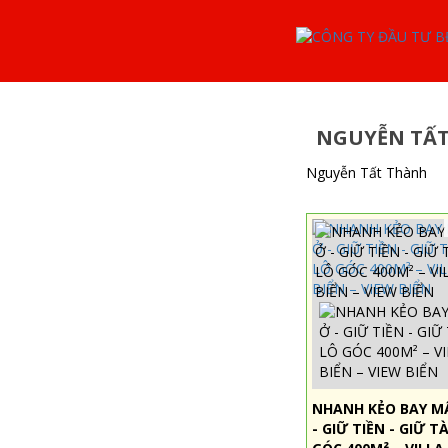
NGUYỄN TẤ
Nguyễn Tất Thành
NHANH KẺO BAY M
- GIỮ TIỀN - GIỮ T