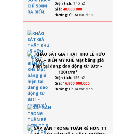
RA BIỂN.
Diện tích:
140m2
Giá:
40.000.000
Hướng:
Chưa xác định
KHẢO
SÁT GIÁ
THẬT
KHU LÊ
HỮU
TRÁC –
BIỂN MỸ
KHÊ Mặt
bằng
Diện tích:
155m2
giá hiện
Giá:
16.900.000.000
tại đang
Hướng:
Chưa xác định
dao
động từ
83tr –
GẤP
120tr/m²
BÁN
TRONG
TUẦN
RẺ HƠN
TT 3 TỶ