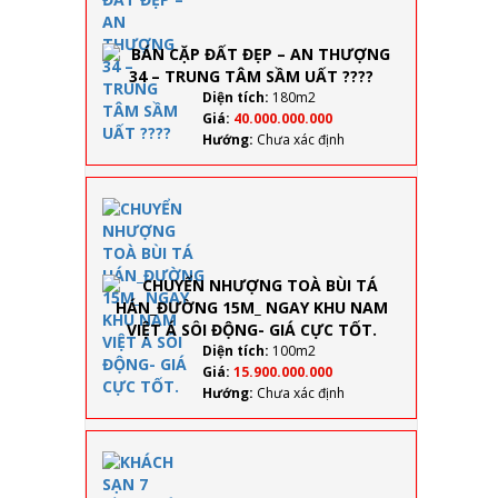
– AN
THƯỢNG
34 –
TRUNG
TÂM SẦM
Diện tích:
180m2
UẤT ????
Giá:
40.000.000.000
Hướng:
Chưa xác định
CHUYỂN
NHƯỢNG
TOÀ BÙI TÁ
HÁN_ĐƯỜNG
15M_ NGAY
KHU NAM
VIỆT Á SÔI
ĐỘNG- GIÁ
Diện tích:
100m2
CỰC TỐT.
Giá:
15.900.000.000
Hướng:
Chưa xác định
KHÁCH
SẠN 7
TẦNG