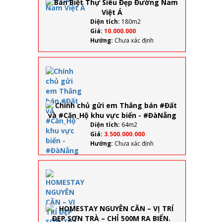
Đẹp
Đường
Nam
Diện tích:
180m2
Việt Á
Giá:
10.000.000
Hướng:
Chưa xác định
Chính
chủ gửi
em
Thắng
bán #Đất
và
#Căn_Hộ
Diện tích:
64m2
khu vực
Giá:
3.500.000.000
biển -
Hướng:
Chưa xác định
#ĐàNẵng
HOMESTAY
NGUYÊN
CĂN – VỊ
TRÍ ĐẸP
SƠN TRÀ –
CHỈ 500M