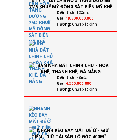
- TÒA
CĂN HỘ
Diện tích:
102m2
5 TẦNG
Giá:
19.500.000.000
ĐƯỜNG
Hướng:
Chưa xác định
7M5
KHUÊ
MỸ
BÁN
ĐÔNG
NHÀ
SÁT
ĐẤT
BIỂN MỸ
CHÍNH
KHÊ
CHỦ –
HÒA
KHÊ,
Diện tích:
78m2
THANH
Giá:
4.500.000.000
KHÊ,
Hướng:
Chưa xác định
ĐÀ
NẴNG
NHANH
KẺO
BAY
MẤT
ĐỂ Ở -
GIỮ