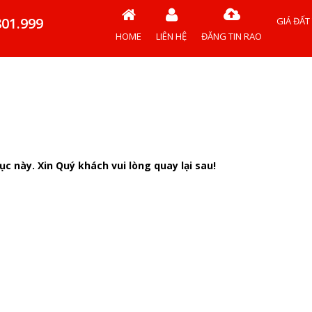
801.999
GIÁ ĐẤT
HOME
LIÊN HỆ
ĐĂNG TIN RAO
c này. Xin Quý khách vui lòng quay lại sau!