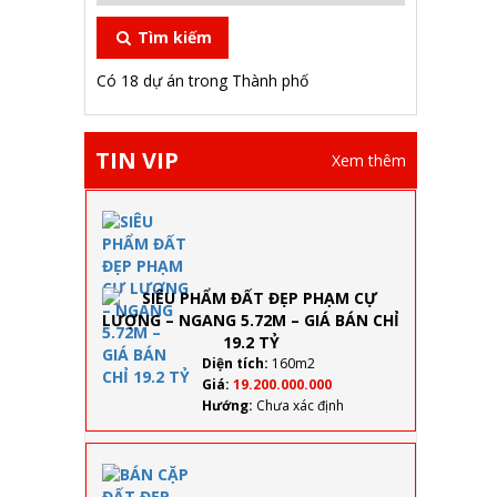
Tìm kiếm
Có 18 dự án trong Thành phố
TIN VIP
Xem thêm
SIÊU
PHẨM
ĐẤT
ĐẸP
PHẠM
CỰ
LƯỢNG
–
Diện tích:
160m2
NGANG
Giá:
19.200.000.000
5.72M –
Hướng:
Chưa xác định
GIÁ
BÁN
CHỈ 19.2
BÁN CẶP
TỶ
ĐẤT ĐẸP