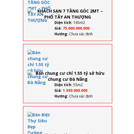
GÓC 2MT
– PHỐ
TÂY AN
THƯỢNG
Diện tích:
165m2
Giá:
75.000.000.000
Hướng:
Chưa xác định
Bán
chung
cư chỉ
1.55 tỷ
sở
hữu
chung
Diện tích:
55m2
cư Đà
Giá:
1.550.000.000
Nẵng
Hướng:
Chưa xác định
Bán
Biệt
Thự
Siêu