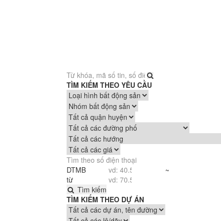
TÌM KIẾM THEO YÊU CẦU
DTMB
~
từ
Tìm kiếm
TÌM KIẾM THEO DỰ ÁN