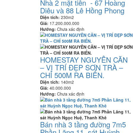
Nhà 2 mặt tiền - 67 Hoàng
Diêu và 88 Lê Hồng Phong
Diện tích:
230m2
Giá:
17.200.000.000
Hướng:
Chưa xác định
HOMESTAY NGUYÊN CĂN
– VỊ TRÍ ĐẸP SƠN TRÀ –
CHỈ 500M RA BIỂN.
Diện tích:
140m2
Giá:
40.000.000
Hướng:
Chưa xác định
Bán nhà 3 tầng đường 7m5
Phần Lăng 11, sát Huỳnh