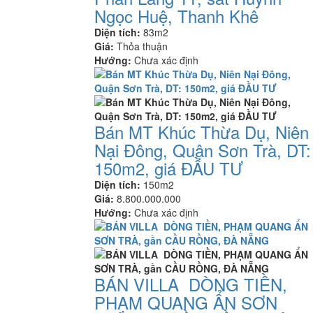
Ngọc Huệ, Thanh Khê
Diện tích:
83m2
Giá:
Thỏa thuận
Hướng:
Chưa xác định
Bán MT Khúc Thừa Dụ, Niên
Nại Đông, Quận Sơn Trà, DT:
150m2, giá ĐẦU TƯ
Diện tích:
150m2
Giá:
8.800.000.000
Hướng:
Chưa xác định
BÁN VILLA DÒNG TIỀN,
PHẠM QUANG ẨN SƠN