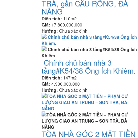
TRÀ, gần CẦU RỒNG, ĐÀ
NẴNG
Diện tích:
110m2
Giá:
17.800.000.000
Hướng:
Chưa xác định
Chính chủ bán nhà 3
tầng#K54/38 Ông Ích Khiêm.
Diện tích:
147m2
Giá:
4.900.000.000
Hướng:
Chưa xác định
TÒA NHÀ GÓC 2 MẶT TIỀN