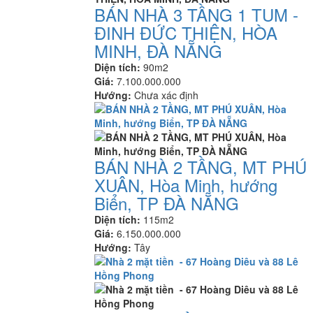
BÁN NHÀ 3 TẦNG 1 TUM -
ĐINH ĐỨC THIỆN, HÒA
MINH, ĐÀ NẴNG
Diện tích:
90m2
Giá:
7.100.000.000
Hướng:
Chưa xác định
BÁN NHÀ 2 TẦNG, MT PHÚ
XUÂN, Hòa Minh, hướng
Biển, TP ĐÀ NẴNG
Diện tích:
115m2
Giá:
6.150.000.000
Hướng:
Tây