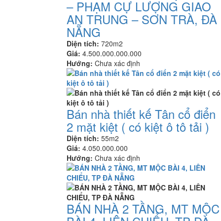
– PHẠM CỰ LƯỢNG GIAO
AN TRUNG – SƠN TRÀ, ĐÀ
NẴNG
Diện tích:
720m2
Giá:
4.500.000.000.000
Hướng:
Chưa xác định
Bán nhà thiết kế Tân cổ điển
2 mặt kiệt ( có kiệt ô tô tải )
Diện tích:
55m2
Giá:
4.050.000.000
Hướng:
Chưa xác định
BÁN NHÀ 2 TẦNG, MT MỘC