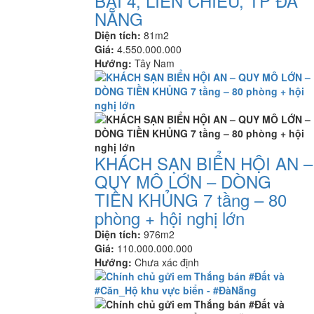
BÀI 4, LIÊN CHIỂU, TP ĐÀ
NẴNG
Diện tích:
81m2
Giá:
4.550.000.000
Hướng:
Tây Nam
KHÁCH SẠN BIỂN HỘI AN –
QUY MÔ LỚN – DÒNG
TIỀN KHỦNG 7 tầng – 80
phòng + hội nghị lớn
Diện tích:
976m2
Giá:
110.000.000.000
Hướng:
Chưa xác định