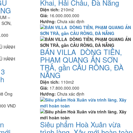
GŨ
Khai, Hải Châu, Đà Nẵng
ẴNG
Diện tích:
210m2
Giá:
16.000.000.000
TUM –
Hướng:
Chưa xác định
 SƠN,
.000
BÁN VILLA DÒNG TIỀN,
PHẠM QUANG ẨN SƠN
TRÀ, gần CẦU RỒNG, ĐÀ
 3
NẴNG
ch
Diện tích:
110m2
Giá:
17.800.000.000
38 Ông
Hướng:
Chưa xác định
.000 VND
ân
Siêu phẩm Hoà Xuân vừa
 mới
trình làng. Xây mới hoàn toàn