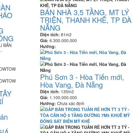
HÀN
BÁN NHÀ 3,5 TẦNG, MT LÝ
HÁO
TRIỆN, THANH KHÊ, TP ĐÀ
NẴNG
G
Diện tích:
81m2
ĐÔNG
Giá:
6.300.000.000
U BẮN
Hướng:
-
n
Phú Sơn 3 - Hòa Tiến mới,
Hòa Vang, Đà Nẵng
TÂY
Diện tích:
135m2
Giá:
1.100.000.000
Í
Hướng:
Chưa xác định
án
GIÁ