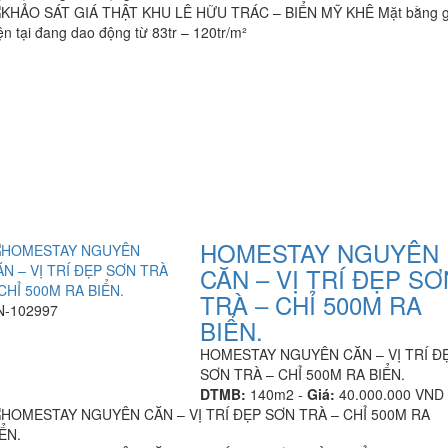
HOMESTAY NGUYÊN
CĂN – VỊ TRÍ ĐẸP SƠ
TRÀ – CHỈ 500M RA
N-102997
BIỂN.
HOMESTAY NGUYÊN CĂN – VỊ TRÍ Đ
SƠN TRÀ – CHỈ 500M RA BIỂN.
DTMB:
140m2 -
Giá:
40.000.000 VND