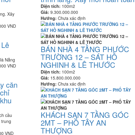
Diện tích:
100m2
Giá:
9.300.000.000
àng. Xây
Hướng:
Chưa xác định
.000 VND
 Lê
BÁN NHÀ 4 TẦNG PHƯỚC
TRƯỜNG 12 – SÁT HỒ
 Đà Nẵng
NGHINH & LÊ THƯỚC
.000 VND
Diện tích:
100m2
Giá:
15.800.000.000
y căn
Hướng:
Chưa xác định
chỉ
 khu
KHÁCH SẠN 7 TẦNG GÓC
ch cầu
2MT – PHỐ TÂY AN
 trung
THƯỢNG
000 VND