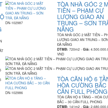
T
TÒA NHÀ GÓC 2 
TIỀN – PHẠM CỰ
HỘ
LƯỢNG GIAO AN
TRUNG – SƠN TRÀ
DN-102987
G
NẴNG
TÒA NHÀ GÓC 2 MẶT TIỀN – P
LƯỢNG GIAO AN TRUNG – SƠN
N
ĐÀ NẴNG
DTMB:
720m2 -
Giá:
4.500.000.
ÁT
VND
TÒA CĂN HỘ 6 TẦ
HÒA CƯỜNG BẮC 
CĂN FULL PHÒNG
DN-102986
TÒA CĂN HỘ 6 TẦNG – HÒA C
BẮC – 30 CĂN FULL PHÒNG
DTMB:
141m2 -
Giá:
2.680.000.