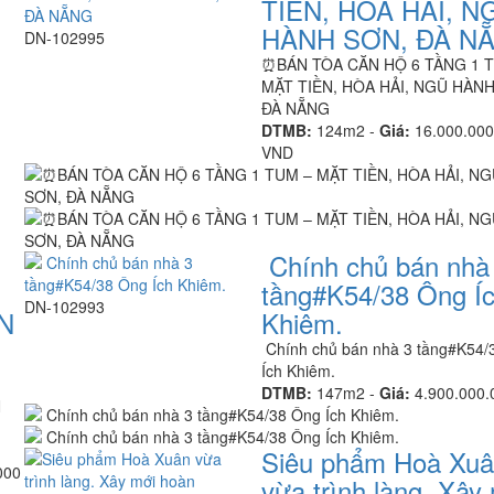
TIỀN, HÒA HẢI, N
HÀNH SƠN, ĐÀ N
DN-102995
⏰️BÁN TÒA CĂN HỘ 6 TẦNG 1 
MẶT TIỀN, HÒA HẢI, NGŨ HÀNH
ĐÀ NẴNG
DTMB:
124m2 -
Giá:
16.000.000
VND
Chính chủ bán nhà
tầng#K54/38 Ông Í
DN-102993
N
Khiêm.
Chính chủ bán nhà 3 tầng#K54/
Ích Khiêm.
DTMB:
147m2 -
Giá:
4.900.000
N
Siêu phẩm Hoà Xu
000
vừa trình làng. Xây