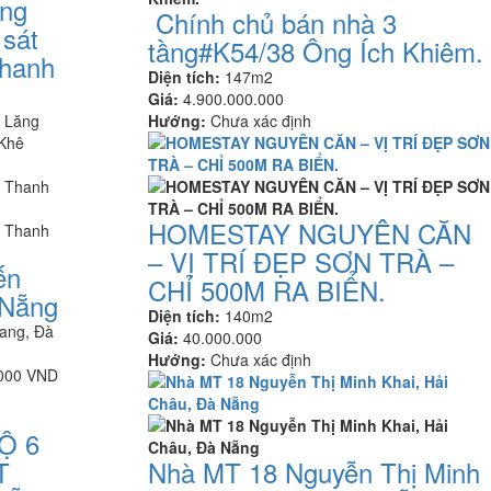
ờng
Chính chủ bán nhà 3
sát
tầng#K54/38 Ông Ích Khiêm.
Thanh
Diện tích:
147m2
Giá:
4.900.000.000
 Lăng
Hướng:
Chưa xác định
 Khê
HOMESTAY NGUYÊN CĂN
– VỊ TRÍ ĐẸP SƠN TRÀ –
ến
CHỈ 500M RA BIỂN.
 Nẵng
Diện tích:
140m2
Vang, Đà
Giá:
40.000.000
Hướng:
Chưa xác định
.000 VND
Ộ 6
T
Nhà MT 18 Nguyễn Thị Minh