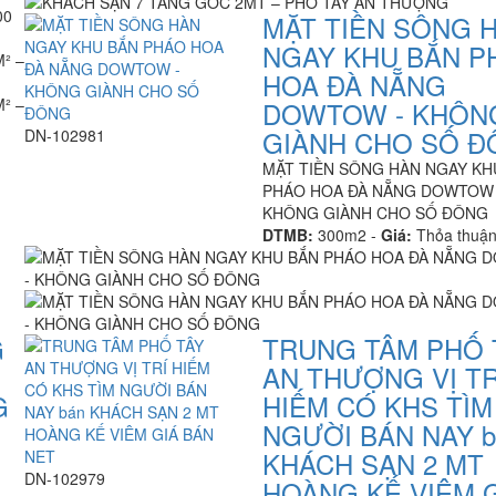
00
MẶT TIỀN SÔNG 
NGAY KHU BẮN P
HOA ĐÀ NẴNG
DOWTOW - KHÔN
GIÀNH CHO SỐ 
DN-102981
MẶT TIỀN SÔNG HÀN NGAY KH
PHÁO HOA ĐÀ NẴNG DOWTOW 
KHÔNG GIÀNH CHO SỐ ĐÔNG
DTMB:
300m2 -
Giá:
Thỏa thuậ
G
TRUNG TÂM PHỐ 
AN THƯỢNG VỊ TR
G
HIẾM CÓ KHS TÌM
NGƯỜI BÁN NAY b
KHÁCH SẠN 2 MT
DN-102979
HOÀNG KẾ VIÊM 