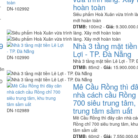
hoàn toàn
DN-102992
Siêu phẩm Hoà Xuân vừa trình l
mới hoàn toàn
DTMB:
100m2 -
Giá:
9.300.000
9
Nhà 3 tầng mặt tiền
Lợi - TP. Đà Nẵng
DN-102990
Nhà 3 tầng mặt tiền Lê Lợi - TP.
DTMB:
85m2 -
Giá:
15.900.000
iên
ND
Mê Cầu Rồng thì đâ
nhà cách cầu Rồng 
700 siêu trung tâm,
trung tâm sầm uất
DN-102989
Mê Cầu Rồng thì đây căn nhà cá
Rồng chỉ 700 siêu trung tâm, khu
tâm sầm uất
DTMB:
60m2 -
Giá:
7.550.000.