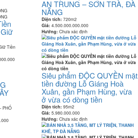
AN TRUNG – SƠN TRÀ, ĐÀ
NẴNG
Diện tích:
720m2
Tiền
Giá:
4.500.000.000.000
 Giữ
Hướng:
Chưa xác định
Giữ Tiền
000.000
Siêu phẩm ĐỘC QUYỀN mặt
tiền đường Lỗ Giáng Hoà
NG
Xuân, gần Phạm Hùng, vừa
ÂY
ở vừa có dòng tiền
Diện tích:
95m2
– PHỐ
Giá:
5.980.000.000
Hướng:
Chưa xác định
.000