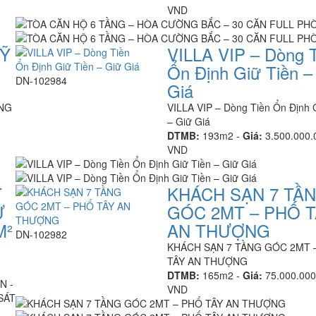
VND
MỸ
VILLA VIP – Dòng 
Ổn Định Giữ Tiền –
DN-102984
Giá
ẦNG
VILLA VIP – Dòng Tiền Ổn Định 
– Giữ Giá
DTMB:
193m2 -
Giá:
3.500.000.
VND
T
KHÁCH SẠN 7 TẦ
Ữ
GÓC 2MT – PHỐ T
M²
AN THƯỢNG
DN-102982
KHÁCH SẠN 7 TẦNG GÓC 2MT 
TÂY AN THƯỢNG
DTMB:
165m2 -
Giá:
75.000.000
N -
VND
SÁT