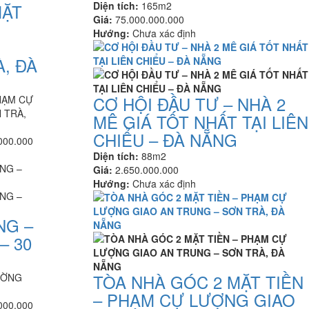
Diện tích:
165m2
MẶT
Giá:
75.000.000.000
Hướng:
Chưa xác định
, ĐÀ
CƠ HỘI ĐẦU TƯ – NHÀ 2
HẠM CỰ
 TRÀ,
MÊ GIÁ TỐT NHẤT TẠI LIÊN
CHIỂU – ĐÀ NẴNG
000.000
Diện tích:
88m2
Giá:
2.650.000.000
Hướng:
Chưa xác định
NG –
– 30
TÒA NHÀ GÓC 2 MẶT TIỀN
ƯỜNG
– PHẠM CỰ LƯỢNG GIAO
000.000