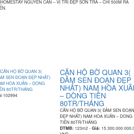
CĂN HỘ BỜ QUAN 3(
ĐẦM SEN ĐOẠN ĐẸP
NHẤT) NAM HÒA XUÂ
– DÒNG TIỀN
N-102994
80TR/THÁNG
CĂN HỘ BỜ QUAN 3( ĐẦM SEN ĐOẠ
ĐẸP NHẤT) NAM HÒA XUÂN – DÒNG
TIỀN 80TR/THÁNG
DTMB:
123m2 -
Giá:
15.300.000.000.