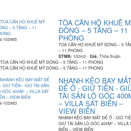
TÒA CĂN HỘ KHUÊ 
ĐÔNG – 5 TẦNG – 11
PHÒNG
N-102985
TÒA CĂN HỘ KHUÊ MỸ ĐÔNG – 5 T
– 11 PHÒNG
DTMB:
102m2 -
Giá:
Thỏa thuận
NHANH KẺO BAY MẤ
ĐỂ Ở - GIỮ TIỀN - GI
TÀI SẢN LÔ GÓC 400
– VILLA SÁT BIỂN –
N-102983
VIEW BIỂN
NHANH KẺO BAY MẤT ĐỂ Ở - GIỮ TIỀ
GIỮ TÀI SẢN LÔ GÓC 400M² – VILLA 
BIỂN – VIEW BIỂN