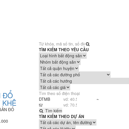
TÌM KIẾM THEO YÊU CẦU
N ĐỔ
DTMB
~
Ỹ KHÊ
từ
 GẦN ĐỔ
Tìm kiếm
TÌM KIẾM THEO DỰ ÁN
.000