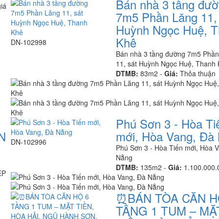
Bán nhà 3 tầng đư
7m5 Phần Lăng 11, 
Huỳnh Ngọc Huệ, 
Khê
DN-102998
Bán nhà 3 tầng đường 7m5 Phần
11, sát Huỳnh Ngọc Huệ, Thanh
DTMB:
83m2 -
Giá:
Thỏa thuận
Phú Sơn 3 - Hòa Ti
N
mới, Hòa Vang, Đà
DN-102996
Phú Sơn 3 - Hòa Tiến mới, Hòa 
Nẵng
DTMB:
135m2 -
Giá:
1.100.000
ẸP
⏰️BÁN TÒA CĂN H
TẦNG 1 TUM – MẶ