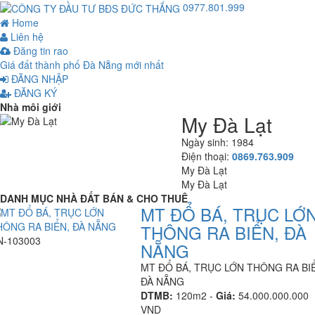
0977.801.999
Home
Liên hệ
Đăng tin rao
Giá đất thành phố Đà Nẵng mới nhất
ĐĂNG NHẬP
ĐĂNG KÝ
Nhà môi giới
My Đà Lạt
Ngày sinh: 1984
Điện thoại:
0869.763.909
My Đà Lạt
My Đà Lạt
DANH MỤC NHÀ ĐẤT BÁN & CHO THUÊ
MT ĐỔ BÁ, TRỤC LỚ
THÔNG RA BIỂN, ĐÀ
N-103003
NẴNG
MT ĐỔ BÁ, TRỤC LỚN THÔNG RA BI
ĐÀ NẴNG
DTMB:
120m2 -
Giá:
54.000.000.000
VND