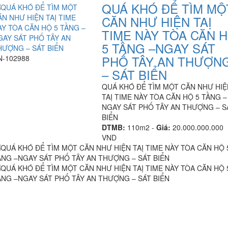
QUÁ KHÓ ĐỂ TÌM MỘ
CĂN NHƯ HIỆN TAỊ
TIME NÀY TÒA CĂN 
5 TẦNG –NGAY SÁT
PHỐ TÂY AN THƯỢN
N-102988
– SÁT BIỂN
QUÁ KHÓ ĐỂ TÌM MỘT CĂN NHƯ HIỆ
TAỊ TIME NÀY TÒA CĂN HỘ 5 TẦNG –
NGAY SÁT PHỐ TÂY AN THƯỢNG – S
BIỂN
DTMB:
110m2 -
Giá:
20.000.000.000
VND