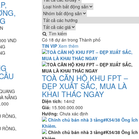
P,
ỢNG,
NG
AN
Tìm kiếm
Có 18 dự án trong Thành phố
.000 VND
TIN VIP
Xem thêm
NG
 CẦU
TOÀ CĂN HỘ KHU FPT –
ĐẸP XUẤT SẮC, MUA LÀ
 QUANG
KHAI THÁC NGAY
ĐÀ NẴNG
Diện tích:
14m2
.000
Giá:
15.500.000.000
Hướng:
Chưa xác định