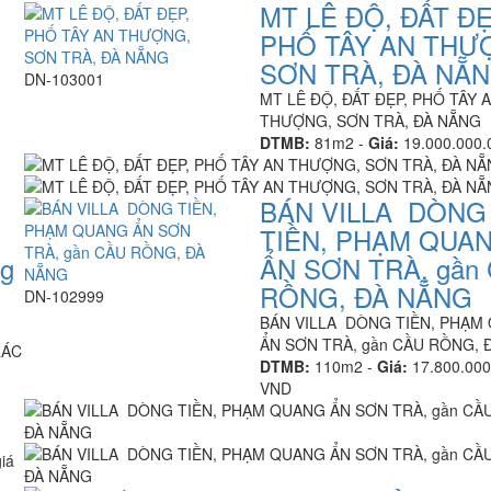
MT LÊ ĐỘ, ĐẤT ĐẸ
PHỐ TÂY AN THƯ
SƠN TRÀ, ĐÀ NẴ
DN-103001
MT LÊ ĐỘ, ĐẤT ĐẸP, PHỐ TÂY 
THƯỢNG, SƠN TRÀ, ĐÀ NẴNG
DTMB:
81m2 -
Giá:
19.000.000
BÁN VILLA DÒNG
TIỀN, PHẠM QUA
g
ẨN SƠN TRÀ, gần
RỒNG, ĐÀ NẴNG
DN-102999
BÁN VILLA DÒNG TIỀN, PHẠM
ẨN SƠN TRÀ, gần CẦU RỒNG, 
RÁC
DTMB:
110m2 -
Giá:
17.800.000
VND