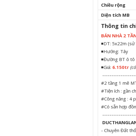
Chiều rộng
Diện tích MB
Thông tin chi
BÁN NHÀ 2 TẦN
◾DT: 5x22m (sử
◾Hướng: Tây
◾Đường BT ô tô
◾Giá:
6.150tr
(c
------------------
#2 tầng 1 mê MT
#Tiện ích : gần 
#Công năng : 4 p
#Có sẵn hợp đồng
------------------
DUCTHANGLA
- Chuyên Đất th