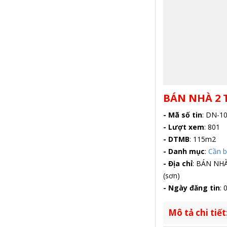
BÁN NHÀ 2 
- Mã số tin
:
DN-10
- Lượt xem
:
801
- DTMB
:
115m2
- Danh mục
:
Cần 
- Địa chỉ
:
BÁN NHÀ 
(sơn)
- Ngày đăng tin
:
0
Mô tả chi tiết