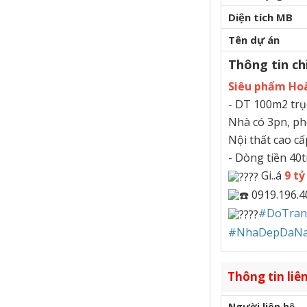
Diện tích MB
Tên dự án
Thông tin chi
Siêu phẩm Hoà
- DT 100m2 trụ
Nhà có 3pn, phò
Nội thất cao cấ
- Dòng tiền 40
Gi..á
9 tỷ
0919.196.4
#DoTran
#NhaDepDaN
Thông tin liên
Người liên hệ