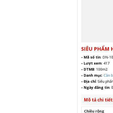
SIÊU PHẨM 
- Mã số tin
:
DN-10
- Lượt xem
:
417
- DTMB
:
100m2
- Danh mục
:
Cần 
- Địa chỉ
:
Siêu phẩm
- Ngày đăng tin
:
0
Mô tả chi tiết
Chiều rộng