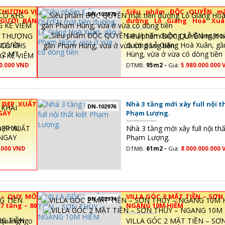
THƯỢNG VỊ
Siêu phẩm ĐỘC QUYỀN mặ
DN-102978
NGƯỜI BÁN
đường Lỗ Giáng Hoà Xuâ
T HOÀNG KẾ
Phạm Hùng, vừa ở vừa có dòn
N THƯỢNG
Siêu phẩm ĐỘC QUYỀN mặt ti
 NGƯỜI
đường Lỗ Giáng Hoà Xuân, g
 2 MT
Hùng, vừa ở vừa có dòng tiền
 NET
0.000 VND
DTMB:
95m2 -
Giá:
5.980.000.000 
 ĐẸP XUẤT
Nhà 3 tầng mới xây full nội t
DN-102976
GAY
Phạm Lượng.
ĐẸP XUẤT
Nhà 3 tầng mới xây full nội thấ
 NGAY
Phạm Lượng.
.000 VND
DTMB:
61m2 -
Giá:
8.000.000.000 
 – QUY MÔ
VILLA GÓC 2 MẶT TIỀN – SƠN
DN-102974
 tầng – 80
NGANG 10M HIẾM
,quangngo
VILLA GÓC 2 MẶT TIỀN – SƠ