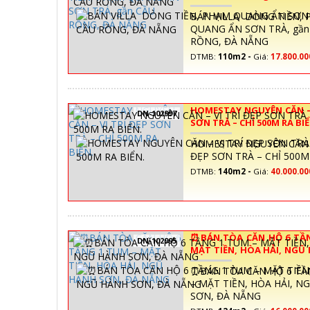
NẴNG
BÁN VILLA DÒNG TIỀN,
QUANG ẨN SƠN TRÀ, gần
RỒNG, ĐÀ NẴNG
DTMB:
110m2 -
Giá:
17.800.00
HOMESTAY NGUYÊN CĂN – 
DN-102997
SƠN TRÀ – CHỈ 500M RA BI
HOMESTAY NGUYÊN CĂN –
ĐẸP SƠN TRÀ – CHỈ 500M
DTMB:
140m2 -
Giá:
40.000.0
⏰️BÁN TÒA CĂN HỘ 6 TẦ
DN-102995
MẶT TIỀN, HÒA HẢI, NGŨ
ĐÀ NẴNG
⏰️BÁN TÒA CĂN HỘ 6 TẦ
– MẶT TIỀN, HÒA HẢI, N
SƠN, ĐÀ NẴNG