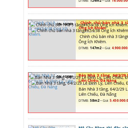
DTMB:
124m2 -
Giá:
16.000.00
Chính chủ bán nhà 3 t
DN-102993
Ông Ích Khiêm.
Chính chủ bán nhà 3 tần
Ông Ích Khiêm.
DTMB:
147m2 -
Giá:
4.900.000
Bán Nhà 3 tầng, 64/2/29 
DN-102991
Liên Chiểu, Đà Nẵng
Bán Nhà 3 tầng, 64/2/29 L
Liên Chiểu, Đà Nẵng
DTMB:
58m2 -
Giá:
5.450.000.
Mê Cầu Rồng thì đây că