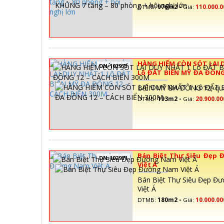
DTMB:
976m2 -
Giá:
110.000.
HÀNG HIẾM CÒN SÓT LẠI 
DN-102973
Lô ĐẤT BIỂN MỸ ĐA ĐÔNG
BIỂN 300M
BIỂN MỸ ĐA ĐÔNG 12, qu
DTMB:
193m2 -
Giá:
20.900.00
Bán Biệt Thự Siêu Đẹp
DN-102971
Việt Á
Bán Biệt Thự Siêu Đẹp Đ
Việt Á
DTMB:
180m2 -
Giá:
10.000.0