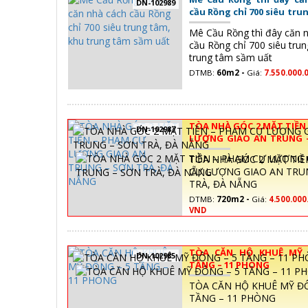
DN-102989
cầu Rồng chỉ 700 siêu tru
trung tâm sầm uất
Mê Cầu Rồng thì đây căn 
cầu Rồng chỉ 700 siêu tru
trung tâm sầm uất
DTMB:
60m2 -
Giá:
7.550.000.
TÒA NHÀ GÓC 2 MẶT TIỀN
DN-102987
LƯỢNG GIAO AN TRUNG –
ĐÀ NẴNG
TÒA NHÀ GÓC 2 MẶT TIỀ
CỰ LƯỢNG GIAO AN TRU
TRÀ, ĐÀ NẴNG
DTMB:
720m2 -
Giá:
4.500.000
VND
TÒA CĂN HỘ KHUÊ MỸ
DN-102985
TẦNG – 11 PHÒNG
TÒA CĂN HỘ KHUÊ MỸ Đ
TẦNG – 11 PHÒNG