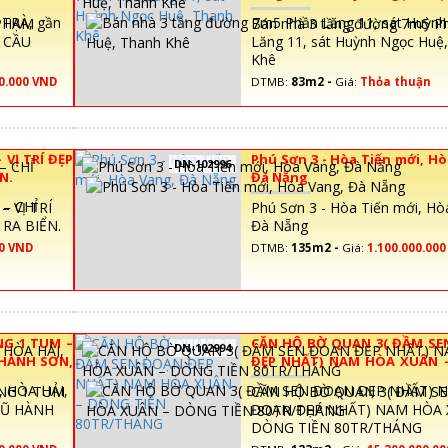
Khê
 PHẠM
Bán nhà 3 tầng đường 7m5 P
 CẦU
Lăng 11, sát Huỳnh Ngọc Huệ
Khê
0.000 VND
DTMB:
83m2 -
Giá:
Thỏa thuận
VỊ TRÍ ĐẸP
Phú Sơn 3 - Hòa Tiến mới, Hò
DN-102996
ỂN.
Đà Nẵng
 VỊ TRÍ
Phú Sơn 3 - Hòa Tiến mới, Hò
 RA BIỂN.
Đà Nẵng
00 VND
DTMB:
135m2 -
Giá:
1.100.000.00
NG 1 TUM –
CĂN HỘ BỜ QUAN 3( ĐẦM SE
DN-102994
 HÀNH SƠN,
ĐẸP NHẤT) NAM HÒA XUÂN 
TIỀN 80TR/THÁNG
NG 1 TUM
CĂN HỘ BỜ QUAN 3( ĐẦM S
GŨ HÀNH
ĐOẠN ĐẸP NHẤT) NAM HÒA 
DÒNG TIỀN 80TR/THÁNG