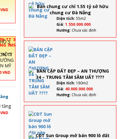
1.55 tỷ
sở
0 VND
hữu
chung
Diện tích:
55m2
cư Đà
Giá:
1.550.000.000
Nẵng
Hướng:
Chưa xác định
N TT 3
ỜNG 7M5
BÁN CẶP
KHÊ
ĐẤT ĐẸP
ƠN TT
– AN
 ĐƯỜNG
THƯỢNG
ỂN MỸ
34 –
00 VND
TRUNG
TÂM SẦM
Diện tích:
180m2
UẤT ????
Giá:
40.000.000.000
Hướng:
Chưa xác định
 tầng
3 tầng
CĐT
0 VND
Sun
Group
mở
bán