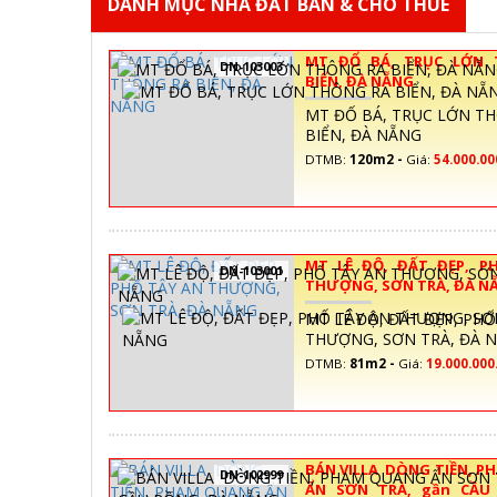
DANH MỤC NHÀ ĐẤT BÁN & CHO THUÊ
MT ĐỔ BÁ, TRỤC LỚN
DN-103003
BIỂN, ĐÀ NẴNG
MT ĐỔ BÁ, TRỤC LỚN T
BIỂN, ĐÀ NẴNG
DTMB:
120m2 -
Giá:
54.000.00
MT LÊ ĐỘ, ĐẤT ĐẸP, P
DN-103001
THƯỢNG, SƠN TRÀ, ĐÀ N
MT LÊ ĐỘ, ĐẤT ĐẸP, PHỐ
THƯỢNG, SƠN TRÀ, ĐÀ 
DTMB:
81m2 -
Giá:
19.000.000
BÁN VILLA DÒNG TIỀN, 
DN-102999
ẨN SƠN TRÀ, gần CẦU