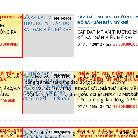
 THÔNG RA
CẶP ĐẤT MT AN THƯỢNG 29
DN-103002
ĐỔ BÁ - GẦN BIỂN MỸ KHÊ
HÔNG RA
CẶP ĐẤT MT AN THƯỢNG 29 
ĐỔ BÁ - GẦN BIỂN MỸ KHÊ
0.000 VND
DTMB:
120m2 -
Giá:
39.000.000.0
HỐ TÂY AN
KHẢO SÁT GIÁ THẬT KHU 
DN-103000
ẴNG
TRÁC – BIỂN MỸ KHÊ Mặt b
hiện tại đang dao động từ
 TÂY AN
KHẢO SÁT GIÁ THẬT KHU LÊ
120tr/m²
NẴNG
TRÁC – BIỂN MỸ KHÊ Mặt bằn
hiện tại đang dao động từ 83tr
.000 VND
120tr/m²
DTMB:
155m2 -
Giá:
16.900.000.0
PHẠM QUANG
Bán nhà 3 tầng đường 7m
DN-102998
 RỒNG, ĐÀ
Lăng 11, sát Huỳnh Ngọc Huệ