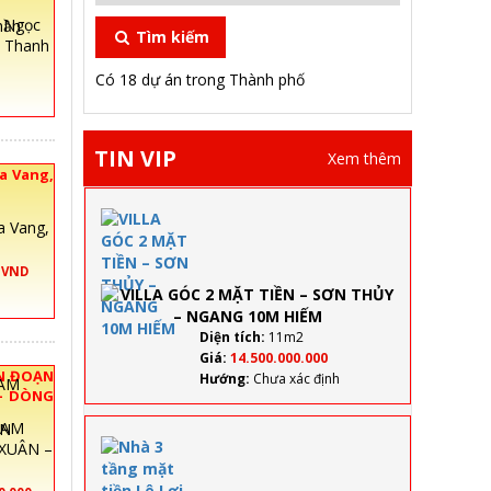
hần
Tìm kiếm
, Thanh
Có 18 dự án trong Thành phố
TIN VIP
Xem thêm
a Vang,
VILLA
a Vang,
GÓC 2
MẶT
0 VND
TIỀN –
SƠN
THỦY –
NGANG
Diện tích:
11m2
10M
Giá:
14.500.000.000
HIẾM
N ĐOẠN
Hướng:
Chưa xác định
– DÒNG
EN
Nhà
XUÂN –
3
tầng