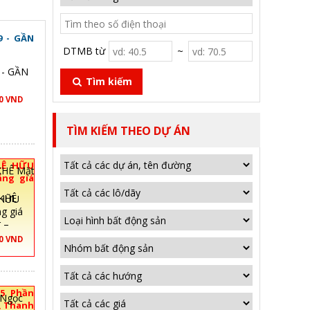
 - GẦN
DTMB từ
~
- GẦN
Tìm kiếm
00 VND
TÌM KIẾM THEO DỰ ÁN
LÊ HỮU
ằng giá
 83tr –
 HỮU
g giá
 –
00 VND
5 Phần
, Thanh