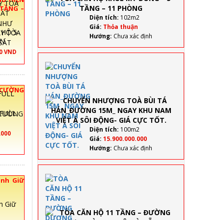
ĐÔNG
 TẦNG –
– 5
ƯỢNG –
Diện tích:
102m2
NHƯ
TẦNG –
Giá:
Thỏa thuận
 HỘ 5
11
Hướng:
Chưa xác định
AN
PHÒNG
00 VND
CHUYỂN
NHƯỢNG
TOÀ BÙI TÁ
 CƯỜNG
HÁN_ĐƯỜNG
15M_ NGAY
KHU NAM
 CƯỜNG
VIỆT Á SÔI
ĐỘNG- GIÁ
Diện tích:
100m2
.000
CỰC TỐT.
Giá:
15.900.000.000
Hướng:
Chưa xác định
TÒA
ịnh Giữ
CĂN HỘ
11
TẦNG –
h Giữ
ĐƯỜNG