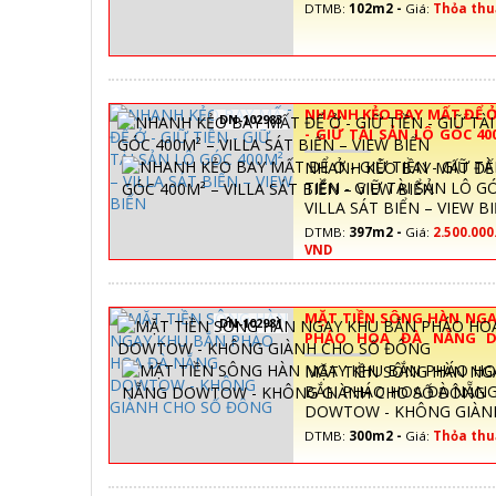
DTMB:
102m2 -
Giá:
Thỏa thu
NHANH KẺO BAY MẤT ĐỂ Ở 
DN-102983
- GIỮ TÀI SẢN LÔ GÓC 40
SÁT BIỂN – VIEW BIỂN
NHANH KẺO BAY MẤT ĐỂ 
TIỀN - GIỮ TÀI SẢN LÔ G
VILLA SÁT BIỂN – VIEW B
DTMB:
397m2 -
Giá:
2.500.000
VND
MẶT TIỀN SÔNG HÀN NGA
DN-102981
PHÁO HOA ĐÀ NẴNG 
KHÔNG GIÀNH CHO SỐ Đ
MẶT TIỀN SÔNG HÀN NG
BẮN PHÁO HOA ĐÀ NẴN
DOWTOW - KHÔNG GIÀN
ĐÔNG
DTMB:
300m2 -
Giá:
Thỏa thu