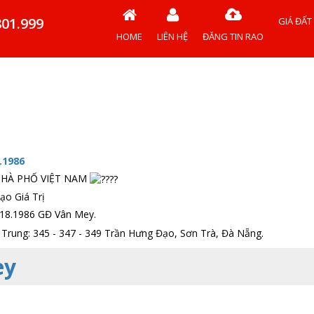
801.999
GIÁ ĐẤT
HOME
LIÊN HỆ
ĐĂNG TIN RAO
.1986
HÀ PHỐ VIỆT NAM️
Tạo Giá Trị
.18.1986 GĐ Vân Mey.
Trung: 345 - 347 - 349 Trần Hưng Đạo, Sơn Trà, Đà Nẵng.
ey