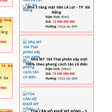
0.000
mặt
tiền
Lê
Lợi -
Diện tích:
85m2
h làng.
TP.
Giá:
15.900.000.000
Đà
Hướng:
Chưa xác định
Nẵng
làng.
Nhà
0 VND
MT 104
Thái
phiên
xây
mới
 TP. Đà
100%
Diện tích:
268m2
theo
Giá:
15.500.000.000
phong
P. Đà
Hướng:
Chưa xác định
cách
tân cổ
0 VND
điển
TÒA
CĂN
HỘ
KHUÊ
MỸ
HƯ HIỆN