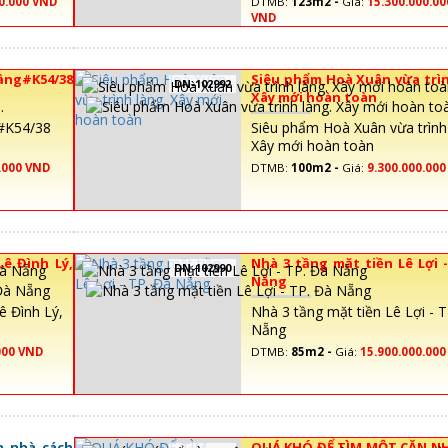
0.000 VND
DTMB:
123m2 -
Giá:
15.300.000.00
VND
ầng#K54/38
Siêu phẩm Hoà Xuân vừa trìn
DN-102992
Xây mới hoàn toàn
g#K54/38
Siêu phẩm Hoà Xuân vừa trình 
Xây mới hoàn toàn
.000 VND
DTMB:
100m2 -
Giá:
9.300.000.00
Lê Đình Lý,
Nhà 3 tầng mặt tiền Lê Lợi -
DN-102990
Nẵng
ê Đình Lý,
Nhà 3 tầng mặt tiền Lê Lợi - T
Nẵng
000 VND
DTMB:
85m2 -
Giá:
15.900.000.00
n nhà cách
QUÁ KHÓ ĐỂ TÌM MỘT CĂN N