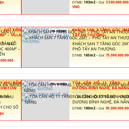
ận
DTMB:
193m2 -
Giá:
3.500.000.000
VND
- GIỮ TIỀN
KHÁCH SẠN 7 TẦNG GÓC 2MT
DN-102982
0M² – VILLA
TÂY AN THƯỢNG
Ở - GIỮ
KHÁCH SẠN 7 TẦNG GÓC 2M
ÓC 400M² –
PHỐ TÂY AN THƯỢNG
IỂN
DTMB:
165m2 -
Giá:
75.000.000.0
.000.000
Y KHU BẮN
TÒA CĂN HỘ 11 TẦNG –
DN-102980
DOWTOW -
DƯƠNG ĐÌNH NGHỆ, ĐÀ NẴN
ÔNG
AY KHU
TÒA CĂN HỘ 11 TẦNG – ĐƯ
G
DƯƠNG ĐÌNH NGHỆ, ĐÀ NẴ
H CHO SỐ
DTMB:
180m2 -
Giá:
95.000.000.0
ận