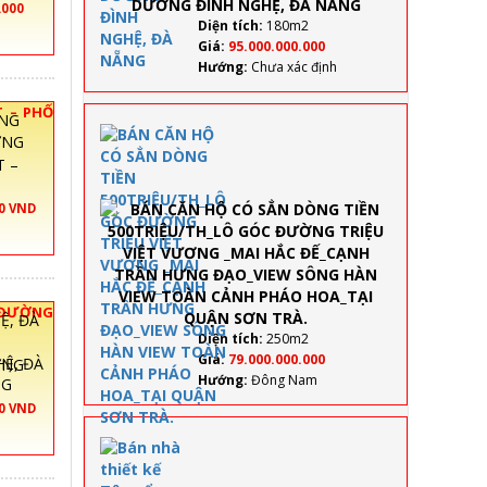
DƯƠNG
.000
ĐÌNH
Diện tích:
180m2
NGHỆ,
Giá:
95.000.000.000
ĐÀ
Hướng:
Chưa xác định
NẴNG
 – PHỐ
BÁN CĂN HỘ 
SẲN DÒNG TI
T –
500TRIỆU/TH
GÓC ĐƯỜNG
TRIỆU VIỆT
00 VND
VƯƠNG _MAI
HẮC ĐẾ_CẠN
TRẦN HƯNG
ĐẠO_VIEW
SÔNG HÀN V
 ĐƯỜNG
TOÀN CẢNH
G
Diện tích:
250m2
PHÁO HOA_T
Giá:
79.000.000.000
ỜNG
QUẬN SƠN T
Hướng:
Đông Nam
NG
00 VND
Bán
nhà
thiết