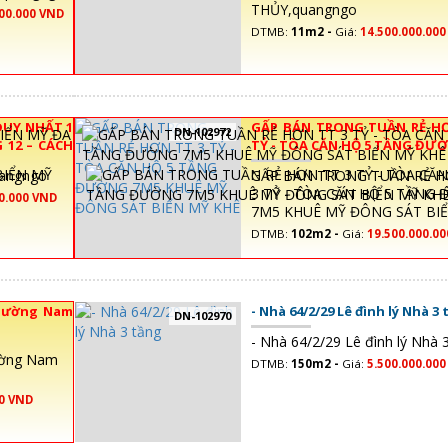
THỦY,quangngo
000.000 VND
DTMB:
11m2 -
Giá:
14.500.000.00
DUY NHẤT 1
GẤP BÁN TRONG TUẦN RẺ HƠ
DN-102972
 12 – CÁCH
TỶ - TÒA CĂN HỘ 5 TẦNG ĐƯ
KHUÊ MỸ ĐÔNG SÁT BIỂN MỸ 
angngo
GẤP BÁN TRONG TUẦN RẺ H
3 TỶ - TÒA CĂN HỘ 5 TẦNG
0.000 VND
7M5 KHUÊ MỸ ĐÔNG SÁT BI
KHÊ
DTMB:
102m2 -
Giá:
19.500.000.0
 Đường Nam
- Nhà 64/2/29 Lê đình lý Nhà 3
DN-102970
- Nhà 64/2/29 Lê đình lý Nhà 
ường Nam
DTMB:
150m2 -
Giá:
5.500.000.00
00 VND