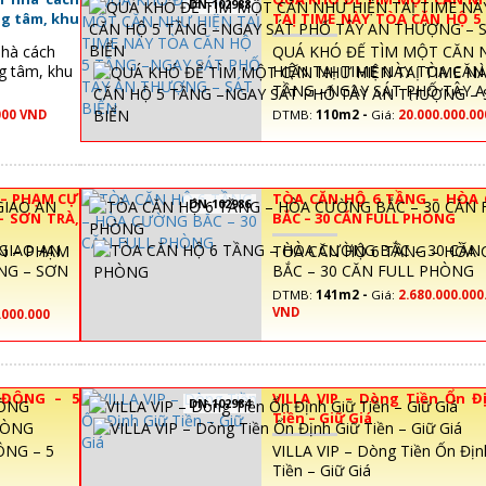
DN-102988
ng tâm, khu
TAỊ TIME NÀY TÒA CĂN HỘ 5
NGAY SÁT PHỐ TÂY AN TH
nhà cách
QUÁ KHÓ ĐỂ TÌM MỘT CĂN 
SÁT BIỂN
ng tâm, khu
HIỆN TAỊ TIME NÀY TÒA CĂN
TẦNG –NGAY SÁT PHỐ TÂY 
THƯỢNG – SÁT BIỂN
000 VND
DTMB:
110m2 -
Giá:
20.000.000.0
 – PHẠM CỰ
TÒA CĂN HỘ 6 TẦNG – HÒA
DN-102986
 SƠN TRÀ,
BẮC – 30 CĂN FULL PHÒNG
N – PHẠM
TÒA CĂN HỘ 6 TẦNG – HÒA
NG – SƠN
BẮC – 30 CĂN FULL PHÒNG
DTMB:
141m2 -
Giá:
2.680.000.000
VND
.000.000
 ĐÔNG – 5
VILLA VIP – Dòng Tiền Ổn Đ
DN-102984
Tiền – Giữ Giá
ÔNG – 5
VILLA VIP – Dòng Tiền Ổn Địn
Tiền – Giữ Giá