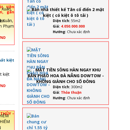
kế
t tiền
Tân
n, gần
cổ
g tiền
điển
ền
Diện tích:
55m2
2
ần Phạm
Giá:
4.050.000.000
mặt
Hướng:
Chưa xác định
kiệt (
VND
có
kiệt
MẶT TIỀN
ô tô
SÔNG
tải )
HÀN
hất kiệt
NGAY
KHU BẮN
t kiệt
PHÁO
HOA ĐÀ
NẴNG
VND
Diện tích:
300m2
DOWTOW
Giá:
Thỏa thuận
- KHÔNG
Hướng:
Chưa xác định
GIÀNH
CHO SỐ
ĐÔNG
 THỦY –
Bán
chung
cư chỉ
N