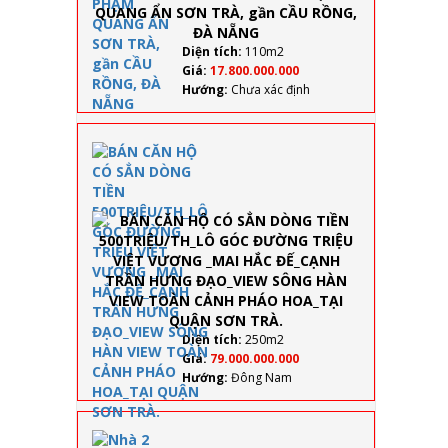
QUANG
văn
ẨN
minh
SƠN
Diện tích:
110m2
TRÀ,
Giá:
17.800.000.000
gần
Hướng:
Chưa xác định
CẦU
RỒNG,
ĐÀ
BÁN CĂN HỘ 
NẴNG
SẲN DÒNG TI
500TRIỆU/TH
GÓC ĐƯỜNG
TRIỆU VIỆT
VƯƠNG _MAI
HẮC ĐẾ_CẠN
TRẦN HƯNG
ĐẠO_VIEW
SÔNG HÀN V
TOÀN CẢNH
Diện tích:
250m2
PHÁO HOA_T
Giá:
79.000.000.000
QUẬN SƠN T
Hướng:
Đông Nam
Nhà 2