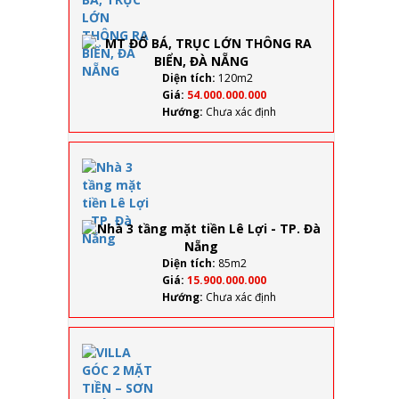
TRỤC
LỚN
THÔNG
RA
BIỂN,
Diện tích:
120m2
ĐÀ
Giá:
54.000.000.000
NẴNG
Hướng:
Chưa xác định
Nhà
3
tầng
mặt
tiền
Lê
Lợi -
Diện tích:
85m2
TP.
Giá:
15.900.000.000
Đà
Hướng:
Chưa xác định
Nẵng
VILLA
GÓC 2
MẶT
TIỀN –