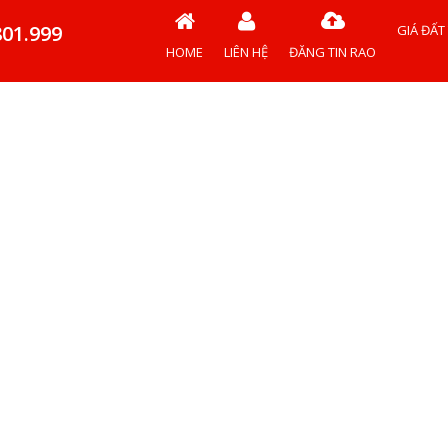
801.999
GIÁ ĐẤT
HOME
LIÊN HỆ
ĐĂNG TIN RAO