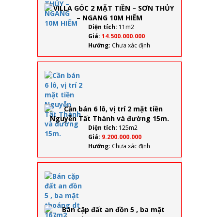
SƠN
THỦY –
NGANG
Diện tích:
11m2
10M
Giá:
14.500.000.000
HIẾM
Hướng:
Chưa xác định
Cần
bán 6
lô, vị trí
2 mặt
tiền
Nguyễn
Tất
Diện tích:
125m2
Thành
Giá:
9.200.000.000
và
Hướng:
Chưa xác định
đường
15m.
Bán
cặp đất
an đồn
5 , ba
mặt