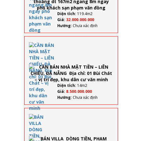
thoáng
dt
167m2
Diện tích:
119.4m2
ngang
Giá:
32.000.000.000
8m
Hướng:
Chưa xác định
ngay
phố
khách
CẦN
sạn
BÁN
phạm
NHÀ
văn
MẶT
đồng
TIỀN –
LIÊN
CHIỂU,
ĐÀ
Diện tích:
14m2
NẴNG
Giá:
8.500.000.000
Địa
Hướng:
Chưa xác định
chỉ: 01
Bùi
Chát –
BÁN
vị trí
VILLA
đẹp,
DÒNG
khu
TIỀN,
dân
PHẠM
cư