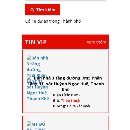
Tìm kiếm
Có 18 dự án trong Thành phố
TIN VIP
Xem thêm
Bán
nhà 3
tầng
đường
7m5
Phần
Lăng
11, sát
Diện tích:
83m2
Huỳnh
Giá:
Thỏa thuận
Ngọc
Hướng:
Chưa xác định
Huệ,
Thanh
Khê
MT ĐỔ
BÁ,