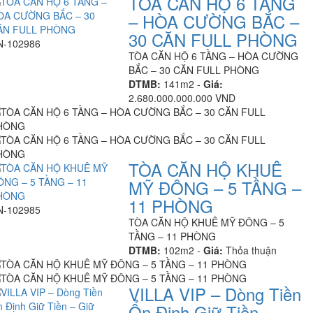
TÒA CĂN HỘ 6 TẦNG
– HÒA CƯỜNG BẮC –
30 CĂN FULL PHÒNG
N-102986
TÒA CĂN HỘ 6 TẦNG – HÒA CƯỜNG
BẮC – 30 CĂN FULL PHÒNG
DTMB:
141m2 -
Giá:
2.680.000.000.000 VND
TÒA CĂN HỘ KHUÊ
MỸ ĐÔNG – 5 TẦNG –
11 PHÒNG
N-102985
TÒA CĂN HỘ KHUÊ MỸ ĐÔNG – 5
TẦNG – 11 PHÒNG
DTMB:
102m2 -
Giá:
Thỏa thuận
VILLA VIP – Dòng Tiền
Ổn Định Giữ Tiền –