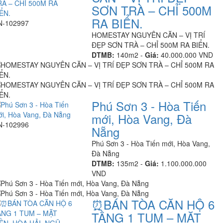
SƠN TRÀ – CHỈ 500M
RA BIỂN.
N-102997
HOMESTAY NGUYÊN CĂN – VỊ TRÍ
ĐẸP SƠN TRÀ – CHỈ 500M RA BIỂN.
DTMB:
140m2 -
Giá:
40.000.000 VND
Phú Sơn 3 - Hòa Tiến
mới, Hòa Vang, Đà
N-102996
Nẵng
Phú Sơn 3 - Hòa Tiến mới, Hòa Vang,
Đà Nẵng
DTMB:
135m2 -
Giá:
1.100.000.000
VND
⏰️BÁN TÒA CĂN HỘ 6
TẦNG 1 TUM – MẶT