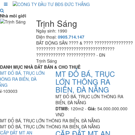
Nhà môi giới
Trịnh Sáng
Ngày sinh: 1990
Điện thoại:
0905.714.147
BẤT ĐỘNG SẢN ???? & ???? ????????????????
???????? ????????????????????̂̃????
????????????̂́ ????????̣̂???? - ĐN
Trịnh Sáng
DANH MỤC NHÀ ĐẤT BÁN & CHO THUÊ
MT ĐỔ BÁ, TRỤC
LỚN THÔNG RA
BIỂN, ĐÀ NẴNG
N-103003
MT ĐỔ BÁ, TRỤC LỚN THÔNG RA
BIỂN, ĐÀ NẴNG
DTMB:
120m2 -
Giá:
54.000.000.000
VND
CẶP ĐẤT MT AN