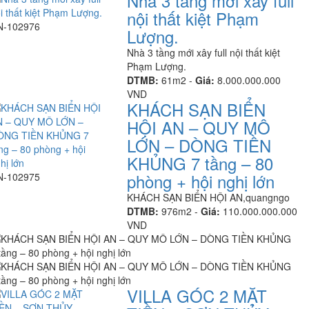
Nhà 3 tầng mới xây full
nội thất kiệt Phạm
N-102976
Lượng.
Nhà 3 tầng mới xây full nội thất kiệt
Phạm Lượng.
DTMB:
61m2 -
Giá:
8.000.000.000
VND
KHÁCH SẠN BIỂN
HỘI AN – QUY MÔ
LỚN – DÒNG TIỀN
KHỦNG 7 tầng – 80
phòng + hội nghị lớn
N-102975
KHÁCH SẠN BIỂN HỘI AN,quangngo
DTMB:
976m2 -
Giá:
110.000.000.000
VND
VILLA GÓC 2 MẶT