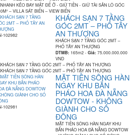
KHÁCH SẠN 7 TẦNG
GÓC 2MT – PHỐ TÂY
AN THƯỢNG
N-102982
KHÁCH SẠN 7 TẦNG GÓC 2MT –
PHỐ TÂY AN THƯỢNG
DTMB:
165m2 -
Giá:
75.000.000.000
VND
MẶT TIỀN SÔNG HÀN
NGAY KHU BẮN
PHÁO HOA ĐÀ NẴNG
DOWTOW - KHÔNG
GIÀNH CHO SỐ
N-102981
ĐÔNG
MẶT TIỀN SÔNG HÀN NGAY KHU
BẮN PHÁO HOA ĐÀ NẴNG DOWTOW