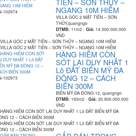
TIỀN – SƠN THỦY –
NGANG 10M HIẾM
N-102974
VILLA GÓC 2 MẶT TIỀN – SƠN
THỦY,quangngo
DTMB:
11m2 -
Giá:
14.500.000.000
VND
HÀNG HIẾM CÒN
SÓT LẠI DUY NHẤT 1
Lô ĐẤT BIỂN MỸ ĐA
ĐÔNG 12 – CÁCH
N-102973
BIỂN 300M
BIỂN MỸ ĐA ĐÔNG 12, quangngo
DTMB:
193m2 -
Giá:
20.900.000.000
VND