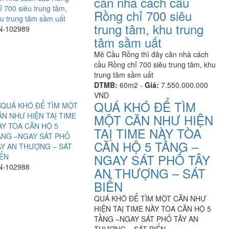
căn nhà cách cầu
Rồng chỉ 700 siêu
trung tâm, khu trung
N-102989
tâm sầm uất
Mê Cầu Rồng thì đây căn nhà cách
cầu Rồng chỉ 700 siêu trung tâm, khu
trung tâm sầm uất
DTMB:
60m2 -
Giá:
7.550.000.000
VND
QUÁ KHÓ ĐỂ TÌM
MỘT CĂN NHƯ HIỆN
TAỊ TIME NÀY TÒA
CĂN HỘ 5 TẦNG –
NGAY SÁT PHỐ TÂY
N-102988
AN THƯỢNG – SÁT
BIỂN
QUÁ KHÓ ĐỂ TÌM MỘT CĂN NHƯ
HIỆN TAỊ TIME NÀY TÒA CĂN HỘ 5
TẦNG –NGAY SÁT PHỐ TÂY AN