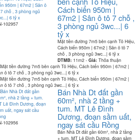
bên cạnh Tô Hiệu,
Cách biển 950m |
67m2 | Sân ô tô 7 chỗ ,
3 phòng ngủ 3wc...| 6
N-102957
tỷ x
Mặt tiền đường 7m5 bên cạnh Tô Hiệu,
Cách biển 950m | 67m2 | Sân ô tô 7
chỗ , 3 phòng ngủ 3wc...| 6 tỷ x
DTMB:
11m2 -
Giá:
Thỏa thuận
Bán Nhà Dt đất gần
60m², nhà 2 tầng +
tum. MT Lê Đình
Dương, đoạn sầm uất,
ngay sát cầu Rồng
N-102956
Bán Nhà Dt đất gần 60m², nhà 2 tầng
+ tum. MT Lê Đình Dương, đoạn sầm