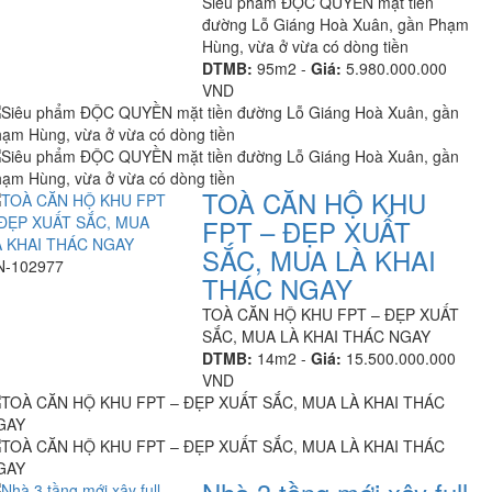
Siêu phẩm ĐỘC QUYỀN mặt tiền
đường Lỗ Giáng Hoà Xuân, gần Phạm
Hùng, vừa ở vừa có dòng tiền
DTMB:
95m2 -
Giá:
5.980.000.000
VND
TOÀ CĂN HỘ KHU
FPT – ĐẸP XUẤT
SẮC, MUA LÀ KHAI
N-102977
THÁC NGAY
TOÀ CĂN HỘ KHU FPT – ĐẸP XUẤT
SẮC, MUA LÀ KHAI THÁC NGAY
DTMB:
14m2 -
Giá:
15.500.000.000
VND