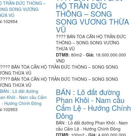
HỘ TRẦN ĐỨC
THÔNG – SONG
SONG VƯƠNG THỪA
N-102954
VŨ
???? BÁN TÒA CĂN HỘ TRẦN ĐỨC
THÔNG – SONG SONG VƯƠNG
THỪA VŨ
DTMB:
80m2 -
Giá:
18.000.000.000
VND
BÁN : Lô đất đường
Phan Khôi - Nam cầu
Cẩm Lệ - Hướng Chính
N-102953
Đông
BÁN : Lô đất đường Phan Khôi - Nam
cầu Cẩm Lệ - Hướng Chính Đông
DTMB:
100m2 -
Giá:
4.600.000.000