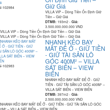
Giữ Giá
N-102984
VILLA VIP – Dòng Tiền Ổn Định Giữ
Tiền – Giữ Giá
DTMB:
193m2 -
Giá:
3.500.000.000.000 VND
NHANH KẺO BAY
MẤT ĐỂ Ở - GIỮ TIỀN
- GIỮ TÀI SẢN LÔ
GÓC 400M² – VILLA
SÁT BIỂN – VIEW
N-102983
BIỂN
NHANH KẺO BAY MẤT ĐỂ Ở - GIỮ
TIỀN - GIỮ TÀI SẢN LÔ GÓC 400M² –
VILLA SÁT BIỂN – VIEW BIỂN
DTMB:
397m2 -
Giá:
2.500.000.000.000 VND