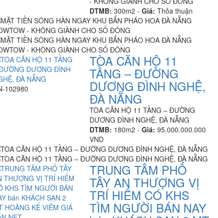
- KHÔNG GIÀNH CHO SỐ ĐÔNG
DTMB:
300m2 -
Giá:
Thỏa thuận
TÒA CĂN HỘ 11
TẦNG – ĐƯỜNG
DƯƠNG ĐÌNH NGHỆ,
N-102980
ĐÀ NẴNG
TÒA CĂN HỘ 11 TẦNG – ĐƯỜNG
DƯƠNG ĐÌNH NGHỆ, ĐÀ NẴNG
DTMB:
180m2 -
Giá:
95.000.000.000
VND
TRUNG TÂM PHỐ
TÂY AN THƯỢNG VỊ
TRÍ HIẾM CÓ KHS
TÌM NGƯỜI BÁN NAY