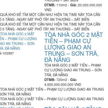
THƯỢNG – SÁT BIỂN
DTMB:
110m2 -
Giá:
20.000.000.000
VND
TÒA NHÀ GÓC 2 MẶT
TIỀN – PHẠM CỰ
LƯỢNG GIAO AN
TRUNG – SƠN TRÀ,
N-102987
ĐÀ NẴNG
TÒA NHÀ GÓC 2 MẶT TIỀN – PHẠM
CỰ LƯỢNG GIAO AN TRUNG – SƠN
TRÀ, ĐÀ NẴNG
DTMB:
720m2 -
Giá:
4.500.000.000.000 VND