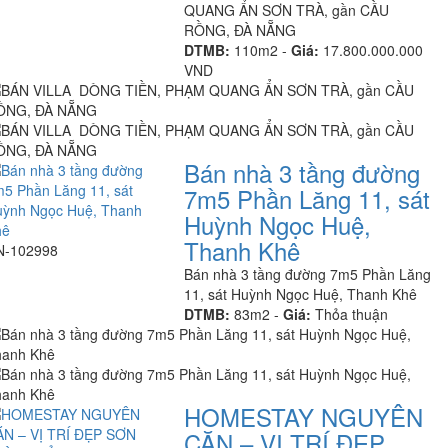
QUANG ẨN SƠN TRÀ, gần CẦU
RỒNG, ĐÀ NẴNG
DTMB:
110m2 -
Giá:
17.800.000.000
VND
Bán nhà 3 tầng đường
7m5 Phần Lăng 11, sát
Huỳnh Ngọc Huệ,
Thanh Khê
N-102998
Bán nhà 3 tầng đường 7m5 Phần Lăng
11, sát Huỳnh Ngọc Huệ, Thanh Khê
DTMB:
83m2 -
Giá:
Thỏa thuận
HOMESTAY NGUYÊN
CĂN – VỊ TRÍ ĐẸP