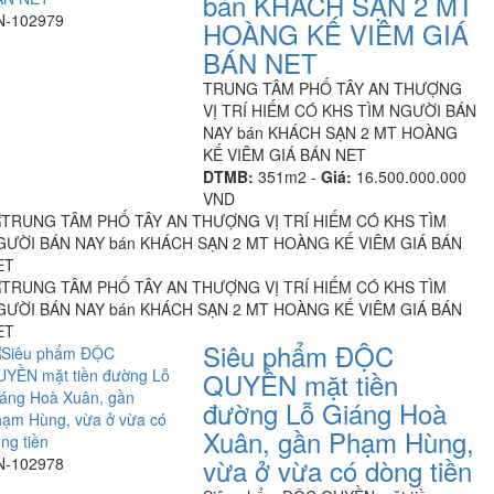
bán KHÁCH SẠN 2 MT
N-102979
HOÀNG KẾ VIÊM GIÁ
BÁN NET
TRUNG TÂM PHỐ TÂY AN THƯỢNG
VỊ TRÍ HIẾM CÓ KHS TÌM NGƯỜI BÁN
NAY bán KHÁCH SẠN 2 MT HOÀNG
KẾ VIÊM GIÁ BÁN NET
DTMB:
351m2 -
Giá:
16.500.000.000
VND
Siêu phẩm ĐỘC
QUYỀN mặt tiền
đường Lỗ Giáng Hoà
Xuân, gần Phạm Hùng,
vừa ở vừa có dòng tiền
N-102978