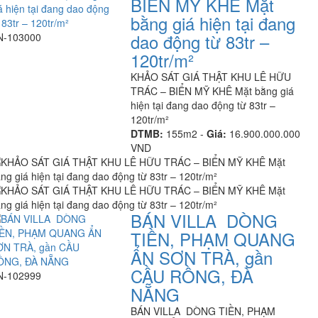
BIỂN MỸ KHÊ Mặt
bằng giá hiện tại đang
dao động từ 83tr –
N-103000
120tr/m²
KHẢO SÁT GIÁ THẬT KHU LÊ HỮU
TRÁC – BIỂN MỸ KHÊ Mặt bằng giá
hiện tại đang dao động từ 83tr –
120tr/m²
DTMB:
155m2 -
Giá:
16.900.000.000
VND
BÁN VILLA DÒNG
TIỀN, PHẠM QUANG
ẨN SƠN TRÀ, gần
CẦU RỒNG, ĐÀ
N-102999
NẴNG
BÁN VILLA DÒNG TIỀN, PHẠM