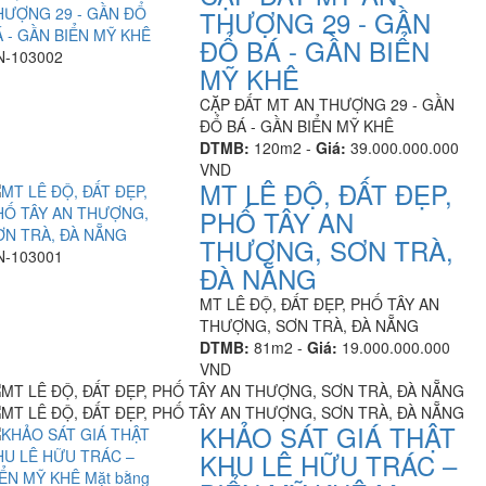
THƯỢNG 29 - GẦN
ĐỔ BÁ - GẦN BIỂN
N-103002
MỸ KHÊ
CẶP ĐẤT MT AN THƯỢNG 29 - GẦN
ĐỔ BÁ - GẦN BIỂN MỸ KHÊ
DTMB:
120m2 -
Giá:
39.000.000.000
VND
MT LÊ ĐỘ, ĐẤT ĐẸP,
PHỐ TÂY AN
THƯỢNG, SƠN TRÀ,
N-103001
ĐÀ NẴNG
MT LÊ ĐỘ, ĐẤT ĐẸP, PHỐ TÂY AN
THƯỢNG, SƠN TRÀ, ĐÀ NẴNG
DTMB:
81m2 -
Giá:
19.000.000.000
VND
KHẢO SÁT GIÁ THẬT
KHU LÊ HỮU TRÁC –