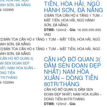
TIỀN, HÒA HẢI, NGŨ
HÀNH SƠN, ĐÀ NẴNG
N-102995
⏰️BÁN TÒA CĂN HỘ 6 TẦNG 1 TUM –
MẶT TIỀN, HÒA HẢI, NGŨ HÀNH
SƠN, ĐÀ NẴNG
DTMB:
124m2 -
Giá:
16.000.000.000
VND
CĂN HỘ BỜ QUAN 3(
ĐẦM SEN ĐOẠN ĐẸP
NHẤT) NAM HÒA
XUÂN – DÒNG TIỀN
80TR/THÁNG
N-102994
CĂN HỘ BỜ QUAN 3( ĐẦM SEN
ĐOẠN ĐẸP NHẤT) NAM HÒA XUÂN –
DÒNG TIỀN 80TR/THÁNG
DTMB:
123m2 -
Giá: