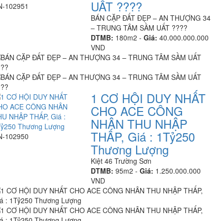
UẤT ????
N-102951
BÁN CẶP ĐẤT ĐẸP – AN THƯỢNG 34
– TRUNG TÂM SẦM UẤT ????
DTMB:
180m2 -
Giá:
40.000.000.000
VND
1 CƠ HỘI DUY NHẤT
CHO ACE CÔNG
NHÂN THU NHẬP
THẤP, Giá : 1Tỷ250
N-102950
Thương Lượng
Kiệt 46 Trường Sơn
DTMB:
95m2 -
Giá:
1.250.000.000
VND