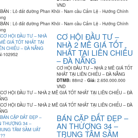
VND
CƠ HỘI ĐẦU TƯ –
NHÀ 2 MÊ GIÁ TỐT
NHẤT TẠI LIÊN CHIỂU
N-102952
– ĐÀ NẴNG
CƠ HỘI ĐẦU TƯ – NHÀ 2 MÊ GIÁ TỐT
NHẤT TẠI LIÊN CHIỂU – ĐÀ NẴNG
DTMB:
88m2 -
Giá:
2.650.000.000
VND
BÁN CẶP ĐẤT ĐẸP –
AN THƯỢNG 34 –
TRUNG TÂM SẦM