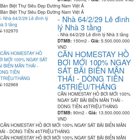
- Nhà 64/2/29 Lê đình
lý Nhà 3 tầng
N-102970
- Nhà 64/2/29 Lê đình lý Nhà 3 tầng
DTMB:
150m2 -
Giá:
5.500.000.000
VND
CĂN HOMESTAY HỒ
BƠI MỚI 100% NGAY
SÁT BÃI BIỂN MÂN
THÁI - DÒNG TIỀN
45TRIỆU/THÁNG
N-102969
CĂN HOMESTAY HỒ BƠI MỚI 100%
NGAY SÁT BÃI BIỂN MÂN THÁI -
DÒNG TIỀN 45TRIỆU/THÁNG
DTMB:
90m2 -
Giá:
13.500.000.000
VND