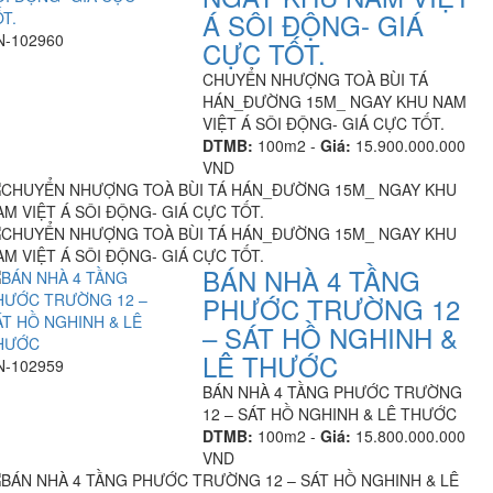
Á SÔI ĐỘNG- GIÁ
N-102960
CỰC TỐT.
CHUYỂN NHƯỢNG TOÀ BÙI TÁ
HÁN_ĐƯỜNG 15M_ NGAY KHU NAM
VIỆT Á SÔI ĐỘNG- GIÁ CỰC TỐT.
DTMB:
100m2 -
Giá:
15.900.000.000
VND
BÁN NHÀ 4 TẦNG
PHƯỚC TRƯỜNG 12
– SÁT HỒ NGHINH &
LÊ THƯỚC
N-102959
BÁN NHÀ 4 TẦNG PHƯỚC TRƯỜNG
12 – SÁT HỒ NGHINH & LÊ THƯỚC
DTMB:
100m2 -
Giá:
15.800.000.000
VND