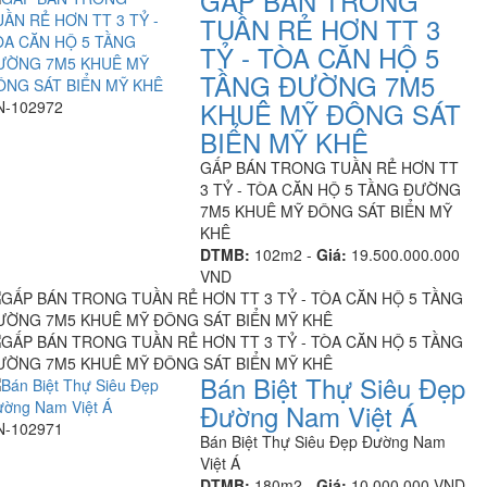
GẤP BÁN TRONG
TUẦN RẺ HƠN TT 3
TỶ - TÒA CĂN HỘ 5
TẦNG ĐƯỜNG 7M5
KHUÊ MỸ ĐÔNG SÁT
N-102972
BIỂN MỸ KHÊ
GẤP BÁN TRONG TUẦN RẺ HƠN TT
3 TỶ - TÒA CĂN HỘ 5 TẦNG ĐƯỜNG
7M5 KHUÊ MỸ ĐÔNG SÁT BIỂN MỸ
KHÊ
DTMB:
102m2 -
Giá:
19.500.000.000
VND
Bán Biệt Thự Siêu Đẹp
Đường Nam Việt Á
N-102971
Bán Biệt Thự Siêu Đẹp Đường Nam
Việt Á
DTMB:
180m2 -
Giá:
10.000.000 VND