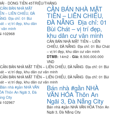
CẦN BÁN NHÀ MẶT
TIỀN – LIÊN CHIỂU,
ĐÀ NẴNG Địa chỉ: 01
Bùi Chát – vị trí đẹp,
khu dân cư văn minh
N-102968
CẦN BÁN NHÀ MẶT TIỀN – LIÊN
CHIỂU, ĐÀ NẴNG Địa chỉ: 01 Bùi Chát
– vị trí đẹp, khu dân cư văn minh
DTMB:
14m2 -
Giá:
8.500.000.000
VND
Bán nhà #gần NHÀ
VĂN HÓA Thôn An
Ngãi 3, Đà Nẵng City
N-102967
Bán nhà #gần NHÀ VĂN HÓA Thôn An
Ngãi 3, Đà Nẵng City