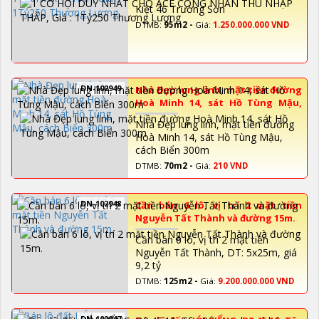
Thương Lượng
Kiệt 46 Trường Sơn
DTMB:
95m2 -
Giá:
1.250.000.000 VND
DN-102949
Nhà Đẹp lung linh, mặt tiền đường
Hoà Minh 14, sát Hồ Tùng Mậu,
cách Biển 300m
Nhà Đẹp lung linh, mặt tiền đường
Hoà Minh 14, sát Hồ Tùng Mậu,
cách Biển 300m
DTMB:
70m2 -
Giá:
210 VND
DN-102948
Cần bán 6 lô, vị trí 2 mặt tiền
Nguyễn Tất Thành và đường 15m.
Cần bán 6 lô, vị trí 2 mặt tiền
Nguyễn Tất Thành, DT: 5x25m, giá
9,2 tỷ
DTMB:
125m2 -
Giá:
9.200.000.000 VND
DN-102947