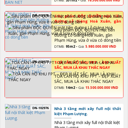
DTMB:
351m2 -
Giá:
16.500.000.000 VND
NET
DN-102978
Siêu phẩm ĐỘC QUYỀN mặt tiền
đường Lỗ Giáng Hoà Xuân, gần
Phạm Hùng, vừa ở vừa có dòng
Siêu phẩm ĐỘC QUYỀN mặt tiền
tiền
đường Lỗ Giáng Hoà Xuân, gần
Phạm Hùng, vừa ở vừa có dòng tiền
DTMB:
95m2 -
Giá:
5.980.000.000 VND
DN-102977
TOÀ CĂN HỘ KHU FPT – ĐẸP XUẤT
SẮC, MUA LÀ KHAI THÁC NGAY
TOÀ CĂN HỘ KHU FPT – ĐẸP XUẤT
SẮC, MUA LÀ KHAI THÁC NGAY
DTMB:
14m2 -
Giá:
15.500.000.000 VND
DN-102976
Nhà 3 tầng mới xây full nội thất
kiệt Phạm Lượng.
Nhà 3 tầng mới xây full nội thất kiệt
Phạm Lượng.