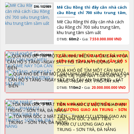
DN-102989
Mê Cầu Rồng thì đây căn nhà cách
cầu Rồng chỉ 700 siêu trung tâm,
khu trung tâm sầm uất
Mê Cầu Rồng thì đây căn nhà cách
cầu Rồng chỉ 700 siêu trung tâm,
khu trung tâm sầm uất
DTMB:
60m2 -
Giá:
7.550.000.000 VND
DN-102988
QUÁ KHÓ ĐỂ TÌM MỘT CĂN NHƯ
HIỆN TAỊ TIME NÀY TÒA CĂN HỘ 5
TẦNG –NGAY SÁT PHỐ TÂY AN
QUÁ KHÓ ĐỂ TÌM MỘT CĂN NHƯ
THƯỢNG – SÁT BIỂN
HIỆN TAỊ TIME NÀY TÒA CĂN HỘ 5
TẦNG –NGAY SÁT PHỐ TÂY AN
THƯỢNG – SÁT BIỂN
DTMB:
110m2 -
Giá:
20.000.000.000 VND
DN-102987
TÒA NHÀ GÓC 2 MẶT TIỀN – PHẠM
CỰ LƯỢNG GIAO AN TRUNG – SƠN
TRÀ, ĐÀ NẴNG
TÒA NHÀ GÓC 2 MẶT TIỀN –
PHẠM CỰ LƯỢNG GIAO AN
TRUNG – SƠN TRÀ, ĐÀ NẴNG