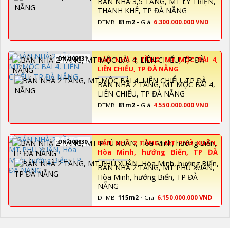
BÁN NHÀ 3,5 TẦNG, MT LÝ TRIỆN,
THANH KHÊ, TP ĐÀ NẴNG
DTMB:
81m2 -
Giá:
6.300.000.000 VND
DN-102831
BÁN NHÀ 2 TẦNG, MT MỘC BÀI 4,
LIÊN CHIỂU, TP ĐÀ NẴNG
BÁN NHÀ 2 TẦNG, MT MỘC BÀI 4,
LIÊN CHIỂU, TP ĐÀ NẴNG
DTMB:
81m2 -
Giá:
4.550.000.000 VND
DN-102830
BÁN NHÀ 2 TẦNG, MT PHÚ XUÂN,
Hòa Minh, hướng Biển, TP ĐÀ
NẴNG
BÁN NHÀ 2 TẦNG, MT PHÚ XUÂN,
Hòa Minh, hướng Biển, TP ĐÀ
NẴNG
DTMB:
115m2 -
Giá:
6.150.000.000 VND