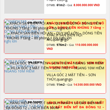
DTMB:
61m2 -
Giá:
8.000.000.000 VND
DN-102975
KHÁCH SẠN BIỂN HỘI AN – QUY MÔ
LỚN – DÒNG TIỀN KHỦNG 7 tầng –
80 phòng + hội nghị lớn
KHÁCH SẠN BIỂN HỘI
AN,quangngo
DTMB:
976m2 -
Giá:
110.000.000.000
VND
DN-102974
VILLA GÓC 2 MẶT TIỀN – SƠN THỦY
– NGANG 10M HIẾM
VILLA GÓC 2 MẶT TIỀN – SƠN
THỦY,quangngo
DTMB:
11m2 -
Giá:
14.500.000.000 VND
DN-102973
HÀNG HIẾM CÒN SÓT LẠI DUY NHẤT
1 Lô ĐẤT BIỂN MỸ ĐA ĐÔNG 12 –