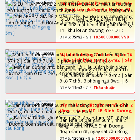
DN-102958
SIÊU PHẨM GIÁ RẺ 2 MẶT TIỀN : Bán
lô 2 mặt tiền đường An thượng 11 :
khu lõi An thượng. ???? DT : 75m2(
SIÊU PHẨM GIÁ RẺ 2 MẶT TIỀN :
ngang 5m ).
Bán lô 2 mặt tiền đường An thượng
11 : khu lõi An thượng. ???? DT :
75m2( ngang 5m ).
DTMB:
75m2 -
Giá:
18.500.000.000 VND
DN-102957
Mặt tiền đường 7m5 bên cạnh Tô
Hiệu, Cách biển 950m | 67m2 | Sân
ô tô 7 chỗ , 3 phòng ngủ 3wc...| 6
Mặt tiền đường 7m5 bên cạnh Tô
tỷ x
Hiệu, Cách biển 950m | 67m2 | Sân
ô tô 7 chỗ , 3 phòng ngủ 3wc...| 6
tỷ x
DTMB:
11m2 -
Giá:
Thỏa thuận
DN-102956
Bán Nhà Dt đất gần 60m², nhà 2
tầng + tum. MT Lê Đình Dương,
đoạn sầm uất, ngay sát cầu Rồng
Bán Nhà Dt đất gần 60m², nhà 2
tầng + tum. MT Lê Đình Dương,
đoạn sầm uất, ngay sát cầu Rồng
DTMB:
120m2 -
Giá:
12.000.000.000 VND