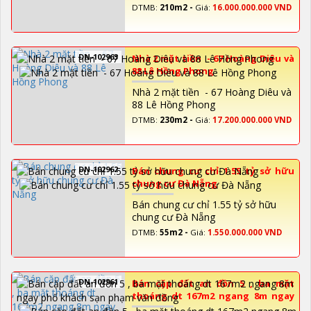
DTMB:
210m2 -
Giá:
16.000.000.000 VND
DN-102963
Nhà 2 mặt tiền - 67 Hoàng Diêu và
88 Lê Hồng Phong
Nhà 2 mặt tiền - 67 Hoàng Diêu và
88 Lê Hồng Phong
DTMB:
230m2 -
Giá:
17.200.000.000 VND
DN-102962
Bán chung cư chỉ 1.55 tỷ sở hữu
chung cư Đà Nẵng
Bán chung cư chỉ 1.55 tỷ sở hữu
chung cư Đà Nẵng
DTMB:
55m2 -
Giá:
1.550.000.000 VND
DN-102961
Bán cặp đất an đồn 5 , ba mặt
thoáng dt 167m2 ngang 8m ngay
phố khách sạn phạm văn đồng