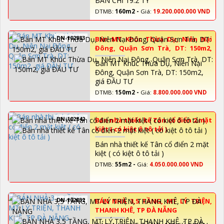
BÁN CHỈ 19.2 TỶ
DTMB:
160m2 -
Giá:
19.200.000.000 VND
DN-102883
Bán MT Khúc Thừa Dụ, Niên Nại
Đông, Quận Sơn Trà, DT: 150m2,
giá ĐẦU TƯ
Bán MT Khúc Thừa Dụ, Niên Nại
Đông, Quận Sơn Trà, DT: 150m2,
giá ĐẦU TƯ
DTMB:
150m2 -
Giá:
8.800.000.000 VND
DN-102842
Bán nhà thiết kế Tân cổ điển 2 mặt
kiệt ( có kiệt ô tô tải )
Bán nhà thiết kế Tân cổ điển 2 mặt
kiệt ( có kiệt ô tô tải )
DTMB:
55m2 -
Giá:
4.050.000.000 VND
DN-102832
BÁN NHÀ 3,5 TẦNG, MT LÝ TRIỆN,
THANH KHÊ, TP ĐÀ NẴNG