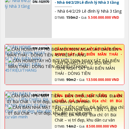
DN-102970
- Nhà 64/2/29 Lê đình lý Nhà 3 tầng
- Nhà 64/2/29 Lê đình lý Nhà 3 tầng
DTMB:
150m2 -
Giá:
5.500.000.000 VND
DN-102969
CĂN HOMESTAY HỒ BƠI MỚI 100%
NGAY SÁT BÃI BIỂN MÂN THÁI -
DÒNG TIỀN 45TRIỆU/THÁNG
CĂN HOMESTAY HỒ BƠI MỚI
100% NGAY SÁT BÃI BIỂN MÂN
THÁI - DÒNG TIỀN
45TRIỆU/THÁNG
DTMB:
90m2 -
Giá:
13.500.000.000 VND
DN-102968
CẦN BÁN NHÀ MẶT TIỀN – LIÊN
CHIỂU, ĐÀ NẴNG Địa chỉ: 01 Bùi
Chát – vị trí đẹp, khu dân cư văn
CẦN BÁN NHÀ MẶT TIỀN – LIÊN
minh
CHIỂU, ĐÀ NẴNG Địa chỉ: 01 Bùi
Chát – vị trí đẹp, khu dân cư văn
minh
DTMB:
14m2 -
Giá:
8.500.000.000 VND