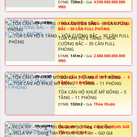
DTMB:
720m2 -
Giá:
4.500.000.000.000
VND
DN-102986
TÒA CĂN HỘ 6 TẦNG – HÒA CƯỜNG
BẮC – 30 CĂN FULL PHÒNG
TÒA CĂN HỘ 6 TẦNG – HÒA
CƯỜNG BẮC – 30 CĂN FULL
PHÒNG
DTMB:
141m2 -
Giá:
2.680.000.000.000
VND
DN-102985
TÒA CĂN HỘ KHUÊ MỸ ĐÔNG – 5
TẦNG – 11 PHÒNG
TÒA CĂN HỘ KHUÊ MỸ ĐÔNG – 5
TẦNG – 11 PHÒNG
DTMB:
102m2 -
Giá:
Thỏa thuận
DN-102984
VILLA VIP – Dòng Tiền Ổn Định Giữ
Tiền – Giữ Giá