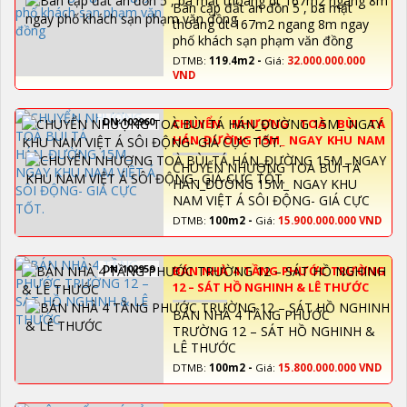
Bán cặp đất an đồn 5 , ba mặt
thoáng dt 167m2 ngang 8m ngay
phố khách sạn phạm văn đồng
DTMB:
119.4m2 -
Giá:
32.000.000.000
VND
DN-102960
CHUYỂN NHƯỢNG TOÀ BÙI TÁ
HÁN_ĐƯỜNG 15M_ NGAY KHU NAM
VIỆT Á SÔI ĐỘNG- GIÁ CỰC TỐT.
CHUYỂN NHƯỢNG TOÀ BÙI TÁ
HÁN_ĐƯỜNG 15M_ NGAY KHU
NAM VIỆT Á SÔI ĐỘNG- GIÁ CỰC
TỐT.
DTMB:
100m2 -
Giá:
15.900.000.000 VND
DN-102959
BÁN NHÀ 4 TẦNG PHƯỚC TRƯỜNG
12 – SÁT HỒ NGHINH & LÊ THƯỚC
BÁN NHÀ 4 TẦNG PHƯỚC
TRƯỜNG 12 – SÁT HỒ NGHINH &
LÊ THƯỚC
DTMB:
100m2 -
Giá:
15.800.000.000 VND