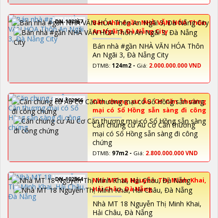
DN-102967
Bán nhà #gần NHÀ VĂN HÓA Thôn
An Ngãi 3, Đà Nẵng City
Bán nhà #gần NHÀ VĂN HÓA Thôn
An Ngãi 3, Đà Nẵng City
DTMB:
124m2 -
Giá:
2.000.000.000 VND
DN-102966
Căn chung cư Âu Cơ Căn thương
mại có Sổ Hồng sẵn sàng đi công
chứng
Căn chung cư Âu Cơ Căn thương
mại có Sổ Hồng sẵn sàng đi công
chứng
DTMB:
97m2 -
Giá:
2.800.000.000 VND
DN-102964
Nhà MT 18 Nguyễn Thị Minh Khai,
Hải Châu, Đà Nẵng
Nhà MT 18 Nguyễn Thị Minh Khai,
Hải Châu, Đà Nẵng