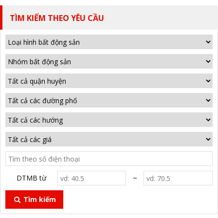
TÌM KIẾM THEO YÊU CẦU
DTMB từ
~
Tìm kiếm