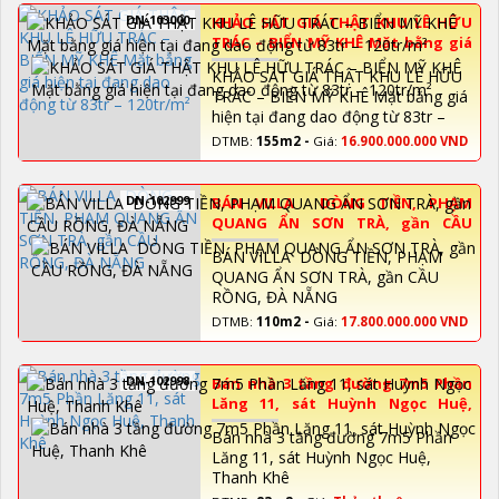
DN-103000
KHẢO SÁT GIÁ THẬT KHU LÊ HỮU
TRÁC – BIỂN MỸ KHÊ Mặt bằng giá
hiện tại đang dao động từ 83tr –
KHẢO SÁT GIÁ THẬT KHU LÊ HỮU
120tr/m²
TRÁC – BIỂN MỸ KHÊ Mặt bằng giá
hiện tại đang dao động từ 83tr –
120tr/m²
DTMB:
155m2 -
Giá:
16.900.000.000 VND
DN-102999
BÁN VILLA DÒNG TIỀN, PHẠM
QUANG ẨN SƠN TRÀ, gần CẦU
RỒNG, ĐÀ NẴNG
BÁN VILLA DÒNG TIỀN, PHẠM
QUANG ẨN SƠN TRÀ, gần CẦU
RỒNG, ĐÀ NẴNG
DTMB:
110m2 -
Giá:
17.800.000.000 VND
DN-102998
Bán nhà 3 tầng đường 7m5 Phần
Lăng 11, sát Huỳnh Ngọc Huệ,
Thanh Khê
Bán nhà 3 tầng đường 7m5 Phần
Lăng 11, sát Huỳnh Ngọc Huệ,
Thanh Khê