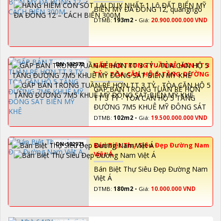
CÁCH BIỂN 300M
BIỂN MỸ ĐA ĐÔNG 12, quangngo
DTMB:
193m2 -
Giá:
20.900.000.000 VND
DN-102972
GẤP BÁN TRONG TUẦN RẺ HƠN TT 3
TỶ - TÒA CĂN HỘ 5 TẦNG ĐƯỜNG
7M5 KHUÊ MỸ ĐÔNG SÁT BIỂN MỸ
GẤP BÁN TRONG TUẦN RẺ HƠN
KHÊ
TT 3 TỶ - TÒA CĂN HỘ 5 TẦNG
ĐƯỜNG 7M5 KHUÊ MỸ ĐÔNG SÁT
BIỂN MỸ KHÊ
DTMB:
102m2 -
Giá:
19.500.000.000 VND
DN-102971
Bán Biệt Thự Siêu Đẹp Đường Nam
Việt Á
Bán Biệt Thự Siêu Đẹp Đường Nam
Việt Á
DTMB:
180m2 -
Giá:
10.000.000 VND