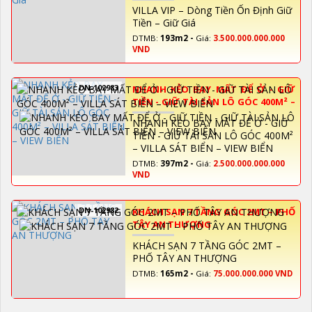
VILLA VIP – Dòng Tiền Ổn Định Giữ
Tiền – Giữ Giá
DTMB:
193m2 -
Giá:
3.500.000.000.000
VND
DN-102983
NHANH KẺO BAY MẤT ĐỂ Ở - GIỮ
TIỀN - GIỮ TÀI SẢN LÔ GÓC 400M² –
VILLA SÁT BIỂN – VIEW BIỂN
NHANH KẺO BAY MẤT ĐỂ Ở - GIỮ
TIỀN - GIỮ TÀI SẢN LÔ GÓC 400M²
– VILLA SÁT BIỂN – VIEW BIỂN
DTMB:
397m2 -
Giá:
2.500.000.000.000
VND
DN-102982
KHÁCH SẠN 7 TẦNG GÓC 2MT – PHỐ
TÂY AN THƯỢNG
KHÁCH SẠN 7 TẦNG GÓC 2MT –
PHỐ TÂY AN THƯỢNG
DTMB:
165m2 -
Giá:
75.000.000.000 VND