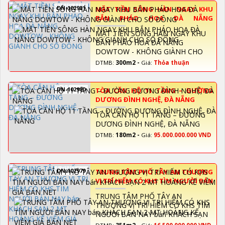
DN-102981
MẶT TIỀN SÔNG HÀN NGAY KHU
BẮN PHÁO HOA ĐÀ NẴNG
DOWTOW - KHÔNG GIÀNH CHO SỐ
MẶT TIỀN SÔNG HÀN NGAY KHU
ĐÔNG
BẮN PHÁO HOA ĐÀ NẴNG
DOWTOW - KHÔNG GIÀNH CHO
SỐ ĐÔNG
DTMB:
300m2 -
Giá:
Thỏa thuận
DN-102980
TÒA CĂN HỘ 11 TẦNG – ĐƯỜNG
DƯƠNG ĐÌNH NGHỆ, ĐÀ NẴNG
TÒA CĂN HỘ 11 TẦNG – ĐƯỜNG
DƯƠNG ĐÌNH NGHỆ, ĐÀ NẴNG
DTMB:
180m2 -
Giá:
95.000.000.000 VND
DN-102979
TRUNG TÂM PHỐ TÂY AN THƯỢNG
VỊ TRÍ HIẾM CÓ KHS TÌM NGƯỜI BÁN
NAY bán KHÁCH SẠN 2 MT HOÀNG
TRUNG TÂM PHỐ TÂY AN
KẾ VIÊM GIÁ BÁN NET
THƯỢNG VỊ TRÍ HIẾM CÓ KHS TÌM
NGƯỜI BÁN NAY bán KHÁCH SẠN
2 MT HOÀNG KẾ VIÊM GIÁ BÁN