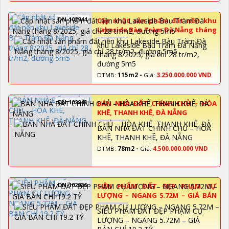
DN-102944
Cập nhật sản phẩm đất nền khu
Lakeside Bàu Tràm Đà Nẵng tháng
8/2025, giá chỉ 28 tr/m2, đường 5m5
khu Lakeside Bàu Tràm Đà Nẵng
tháng 8/2025, giá chỉ 28 tr/m2,
đường 5m5
DTMB:
115m2 -
Giá:
3.250.000.000 VND
DN-102943
BÁN NHÀ ĐẤT CHÍNH CHỦ – HÒA
KHÊ, THANH KHÊ, ĐÀ NẴNG
BÁN NHÀ ĐẤT CHÍNH CHỦ – HÒA
KHÊ, THANH KHÊ, ĐÀ NẴNG
DTMB:
78m2 -
Giá:
4.500.000.000 VND
DN-102936
SIÊU PHẨM ĐẤT ĐẸP PHẠM CỰ
LƯỢNG – NGANG 5.72M – GIÁ BÁN
CHỈ 19.2 TỶ
SIÊU PHẨM ĐẤT ĐẸP PHẠM CỰ
LƯỢNG – NGANG 5.72M – GIÁ