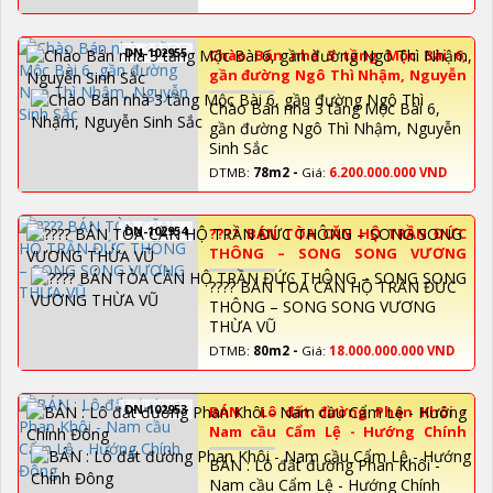
DN-102955
Chào Bán nhà 3 tầng Mộc Bài 6,
gần đường Ngô Thì Nhậm, Nguyễn
Sinh Sắc
Chào Bán nhà 3 tầng Mộc Bài 6,
gần đường Ngô Thì Nhậm, Nguyễn
Sinh Sắc
DTMB:
78m2 -
Giá:
6.200.000.000 VND
DN-102954
???? BÁN TÒA CĂN HỘ TRẦN ĐỨC
THÔNG – SONG SONG VƯƠNG
THỪA VŨ
???? BÁN TÒA CĂN HỘ TRẦN ĐỨC
THÔNG – SONG SONG VƯƠNG
THỪA VŨ
DTMB:
80m2 -
Giá:
18.000.000.000 VND
DN-102953
BÁN : Lô đất đường Phan Khôi -
Nam cầu Cẩm Lệ - Hướng Chính
Đông
BÁN : Lô đất đường Phan Khôi -
Nam cầu Cẩm Lệ - Hướng Chính