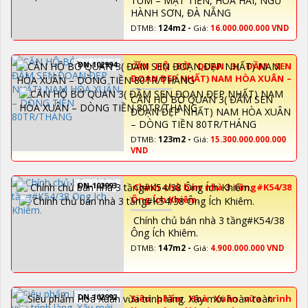
TUM – MẶT TIỀN, HÒA HẢI, NGŨ
HÀNH SƠN, ĐÀ NẴNG
DTMB:
124m2 -
Giá:
16.000.000.000 VND
DN-102994
CĂN HỘ BỜ QUAN 3( ĐẦM SEN
ĐOẠN ĐẸP NHẤT) NAM HÒA XUÂN –
DÒNG TIỀN 80TR/THÁNG
CĂN HỘ BỜ QUAN 3( ĐẦM SEN
ĐOẠN ĐẸP NHẤT) NAM HÒA XUÂN
– DÒNG TIỀN 80TR/THÁNG
DTMB:
123m2 -
Giá:
15.300.000.000.000
VND
DN-102993
Chính chủ bán nhà 3 tầng#K54/38
Ông Ích Khiêm.
Chính chủ bán nhà 3 tầng#K54/38
Ông Ích Khiêm.
DTMB:
147m2 -
Giá:
4.900.000.000 VND
DN-102992
Siêu phẩm Hoà Xuân vừa trình