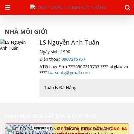
NHÀ MÔI GIỚI
LS Nguyễn Anh Tuấn
Ngày sinh: 1990
Điện thoại:
0907215757
ATG Law Firm ????0907215757 ????: atglaw.vn
????
luatsuatg@gmail.com
Tuấn ls Đà Nẵng
DANH MỤC NHÀ ĐẤT BÁN & CHO THUÊ
DN-103003
MT ĐỔ BÁ, TRỤC LỚN THÔNG RA