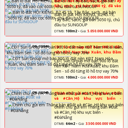
Bán lô đất HÓI KIỂNG, B2.45.19, Tây
Bắc, sạch, giá bán 5050 tỷ, đã vào
cọc 600tr, chủ đầu tư SUNGOUP
Bán lô đất HÓI KIỂNG, B2.45.19,
Tây Bắc, sạch, giá bán 5050 tỷ, chủ
đầu tư SUNGOUP
DTMB:
100m2 -
Giá:
5.050.000.000 VND
DN-102946
CĐT Sun Group mở bán 900 lô đất
nền KĐT Nam Hòa Xuân, khu Đầm
Sen - sổ đỏ từng lô hỗ trợ vay 70%
CĐT Sun Group mở bán 900 lô đất
nền KĐT Nam Hòa Xuân, khu Đầm
Sen - sổ đỏ từng lô hỗ trợ vay 70%
DTMB:
100m2 -
Giá:
4.000.000.000 VND
DN-102945
Chính chủ gửi em Thắng bán #Đất
và #Căn_Hộ khu vực biển -
#ĐàNẵng
Chính chủ gửi em Thắng bán #Đất
và #Căn_Hộ khu vực biển -
#ĐàNẵng
DTMB:
64m2 -
Giá:
3.500.000.000 VND