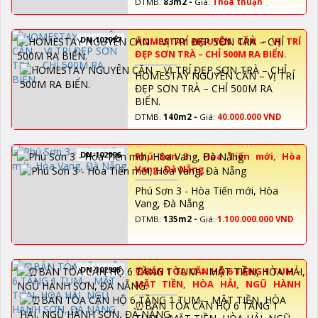
DTMB:
83m2 -
Giá:
Thỏa thuận
DN-102997
HOMESTAY NGUYÊN CĂN – VỊ TRÍ
ĐẸP SƠN TRÀ – CHỈ 500M RA BIỂN.
HOMESTAY NGUYÊN CĂN – VỊ TRÍ
ĐẸP SƠN TRÀ – CHỈ 500M RA
BIỂN.
DTMB:
140m2 -
Giá:
40.000.000 VND
DN-102996
Phú Sơn 3 - Hòa Tiến mới, Hòa
Vang, Đà Nẵng
Phú Sơn 3 - Hòa Tiến mới, Hòa
Vang, Đà Nẵng
DTMB:
135m2 -
Giá:
1.100.000.000 VND
DN-102995
⏰️BÁN TÒA CĂN HỘ 6 TẦNG 1 TUM –
MẶT TIỀN, HÒA HẢI, NGŨ HÀNH
SƠN, ĐÀ NẴNG
⏰️BÁN TÒA CĂN HỘ 6 TẦNG 1