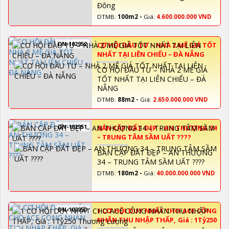
Đông
DTMB:
100m2 -
Giá:
4.600.000.000 VND
DN-102952
CƠ HỘI ĐẦU TƯ – NHÀ 2 MÊ GIÁ TỐT
NHẤT TẠI LIÊN CHIỂU – ĐÀ NẴNG
CƠ HỘI ĐẦU TƯ – NHÀ 2 MÊ GIÁ
TỐT NHẤT TẠI LIÊN CHIỂU – ĐÀ
NẴNG
DTMB:
88m2 -
Giá:
2.650.000.000 VND
DN-102951
BÁN CẶP ĐẤT ĐẸP – AN THƯỢNG 34
– TRUNG TÂM SẦM UẤT ????
BÁN CẶP ĐẤT ĐẸP – AN THƯỢNG
34 – TRUNG TÂM SẦM UẤT ????
DTMB:
180m2 -
Giá:
40.000.000.000 VND
DN-102950
1 CƠ HỘI DUY NHẤT CHO ACE CÔNG
NHÂN THU NHẬP THẤP, Giá : 1Tỷ250