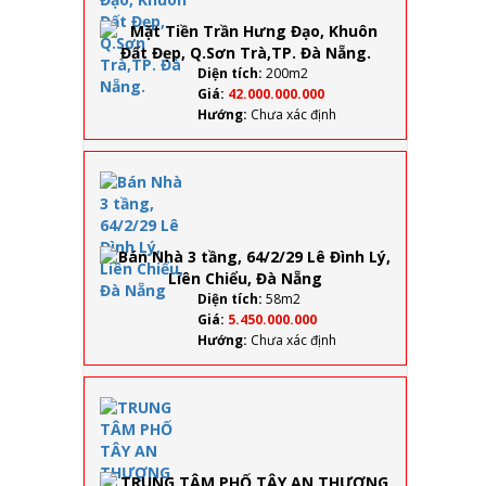
Hưng
Đạo,
Khuôn
Đất
Diện tích:
200m2
Đẹp,
Giá:
42.000.000.000
Q.Sơn
Hướng:
Chưa xác định
Trà,TP.
Đà
Nẵng.
Bán
Nhà 3
tầng,
64/2/29
Lê
Đình
Lý,
Diện tích:
58m2
Liên
Giá:
5.450.000.000
Chiểu,
Hướng:
Chưa xác định
Đà
Nẵng
TRUNG
TÂM PHỐ
TÂY AN
THƯỢNG
VỊ TRÍ