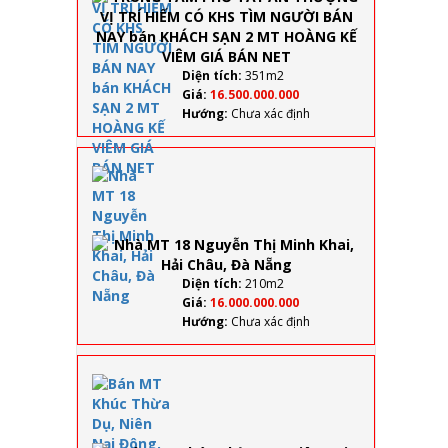
HIẾM CÓ
KHS TÌM
NGƯỜI
BÁN NAY
Diện tích:
351m2
bán
Giá:
16.500.000.000
KHÁCH
Hướng:
Chưa xác định
SẠN 2 MT
HOÀNG
KẾ VIÊM
Nhà
GIÁ BÁN
MT 18
NET
Nguyễn
Thị
Minh
Khai,
Hải
Diện tích:
210m2
Châu,
Giá:
16.000.000.000
Đà
Hướng:
Chưa xác định
Nẵng
Bán
MT
Khúc
Thừa