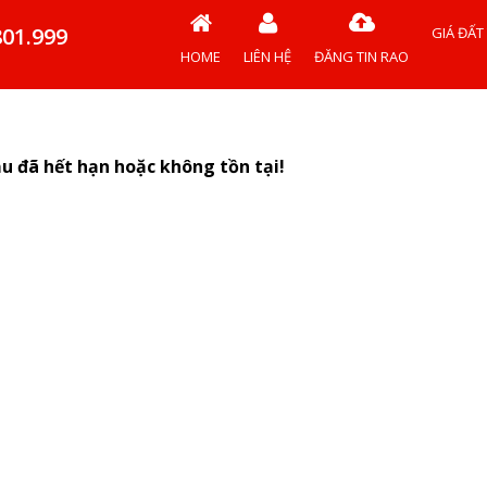
801.999
GIÁ ĐẤT
HOME
LIÊN HỆ
ĐĂNG TIN RAO
ầu đã hết hạn hoặc không tồn tại!