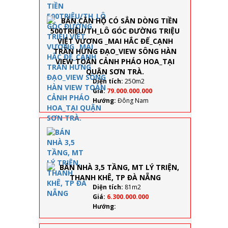
500TRIỆU/TH
300m
GÓC ĐƯỜNG
TRIỆU VIỆT
VƯƠNG _MAI
HẮC ĐẾ_CẠN
TRẦN HƯNG
ĐẠO_VIEW
SÔNG HÀN V
TOÀN CẢNH
Diện tích:
250m2
PHÁO HOA_T
Giá:
79.000.000.000
QUẬN SƠN T
Hướng:
Đông Nam
BÁN
NHÀ
3,5
TẦNG,
MT LÝ
TRIỆN,
THANH
Diện tích:
81m2
KHÊ,
Giá:
6.300.000.000
TP ĐÀ
Hướng:
NẴNG