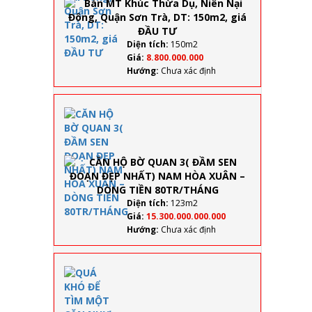
Dụ,
Niên
Nại
Đông,
Diện tích:
150m2
Quận
Giá:
8.800.000.000
Sơn
Hướng:
Chưa xác định
Trà,
DT:
150m2,
CĂN HỘ BỜ
giá
QUAN 3(
ĐẦU
ĐẦM SEN
TƯ
ĐOẠN ĐẸP
NHẤT) NAM
HÒA XUÂN –
DÒNG TIỀN
80TR/THÁNG
Diện tích:
123m2
Giá:
15.300.000.000.000
Hướng:
Chưa xác định
QUÁ KHÓ
ĐỂ TÌM
MỘT CĂN
NHƯ