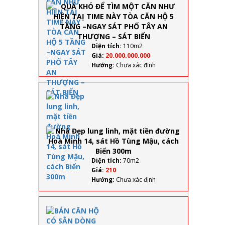
HIỆN TAỊ
TIME NÀY
TÒA CĂN
HỘ 5
TẦNG –
Diện tích:
110m2
NGAY
Giá:
20.000.000.000
SÁT PHỐ
Hướng:
Chưa xác định
TÂY AN
THƯỢNG
– SÁT
Nhà
BIỂN
Đẹp
lung
linh,
mặt
tiền
đường
Hoà
Diện tích:
70m2
Minh
Giá:
210
14, sát
Hướng:
Chưa xác định
Hồ
Tùng
Mậu,
BÁN CĂN HỘ 
cách
SẲN DÒNG TI
Biển