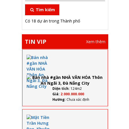
Tìm kiếm
Có 18 dự án trong Thành phố
TIN VIP
Xem thêm
Bán
nhà
#gần
NHÀ
VĂN
HÓA
Thôn
Diện tích:
124m2
An
Giá:
2.000.000.000
Ngãi
Hướng:
Chưa xác định
3, Đà
Nẵng
City
Mặt
Tiền
Trần